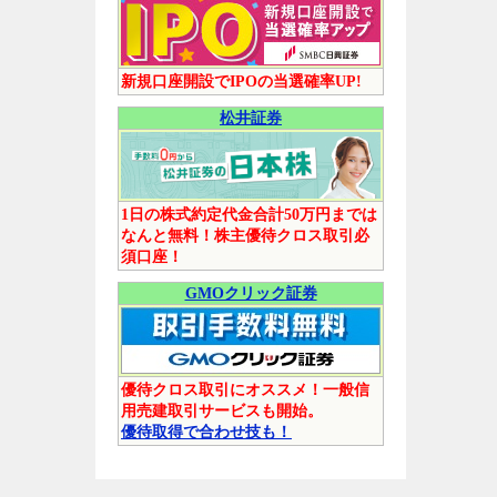
新規口座開設でIPOの当選確率UP!
松井証券
1日の株式約定代金合計50万円までは
なんと無料！株主優待クロス取引必
須口座！
GMOクリック証券
優待クロス取引にオススメ！一般信
用売建取引サービスも開始。
優待取得で合わせ技も！