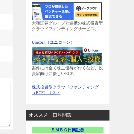
大和証券グループと連携の株式投資型
クラウドファンディングサービス。
Unicorn（ユニコーン）
案件には全て株主優待が付くなど、投
資家向けに優しいECF。
株式投資型クラウドファンディング
（ECF）リスト
オススメ 口座開設
ＳＭＢＣ日興証券