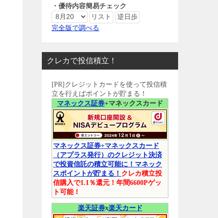
・優待内容簡易チェック
完全版で調べる
クレカで投信積立！
[PR]クレジットカードを使って投信積
立を行えばポイントが貯まる！
マネックス証券
+マネックスカード
マネックス証券+マネックスカード
（アプラス発行）のクレジット決済
で投資信託の積立可能に！マネック
スポイントが貯まる！
クレカ積立投
信購入で1.1％還元！年間6600Pゲッ
ト可能！
楽天証券
x
楽天カード