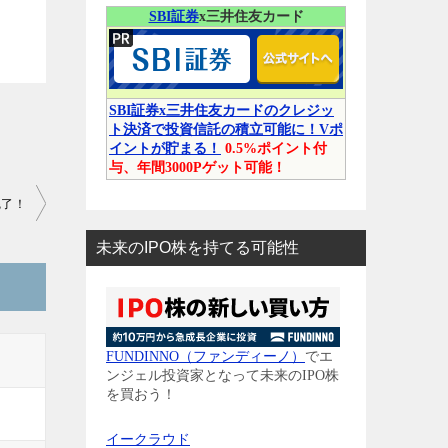
SBI証券
x三井住友カード
SBI証券x三井住友カードのクレジッ
ト決済で投資信託の積立可能に！Vポ
イントが貯まる！
0.5%ポイント付
与、年間3000Pゲット可能！
完了！
未来のIPO株を持てる可能性
FUNDINNO（ファンディーノ）
でエ
ンジェル投資家となって未来のIPO株
を買おう！
イークラウド