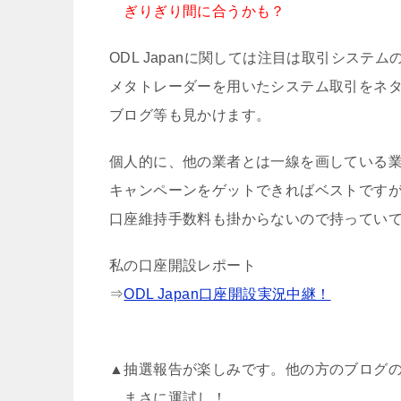
ぎりぎり間に合うかも？
ODL Japanに関しては注目は取引システ
メタトレーダーを用いたシステム取引をネ
ブログ等も見かけます。
個人的に、他の業者とは一線を画している
キャンペーンをゲットできればベストです
口座維持手数料も掛からないので持ってい
私の口座開設レポート
⇒
ODL Japan口座開設実況中継！
▲抽選報告が楽しみです。他の方のブログ
まさに運試し！