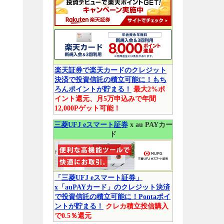
楽天証券で楽天カードのクレジット
決済で投資信託の積立可能に！もち
ろんポイントが貯まる！
最大2%ポ
イント還元、月5万申込みで年間
12,000Pゲット可能！
三菱UFJ eスマート証券
x au PAYカー
ド
「三菱UFJ eスマート証券」
x「auPAYカード」のクレジット決済
で投資信託の積立可能に！Pontaポイ
ントが貯まる！
クレカ積立投信購入
で0.5％還元