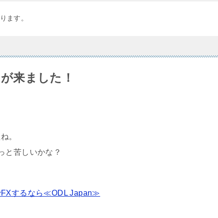
ります。
案内が来ました！
たね。
っと苦しいかな？
するなら≪ODL Japan≫