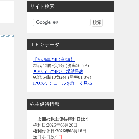
サイト検索
ＩＰＯデータ
【2026年のIPO戦績】
23戦 13勝9負1分 (勝率56.5%)
▼2025年のIPO上場結果表
66戦 54勝10負2分 (勝率81.8%)
IPOスケジュールを詳しく見る
株主優待情報
・次回の株主優待権利日は？
権利日:2026年08月20日
権利付き日:2026年08月18日
逆日歩日数:
1日