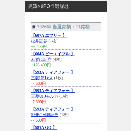
黒澤のIPO当選履歴
2026年 当選銘柄：11銘柄
【607A エブリー 】
松井証券
(1枚)
+6,400円
【604A ビーエイブル 】
みずほ証券
(4枚)
+126,400円
【593A ティアフォー 】
三菱UFJ eス
(1枚)
-7,600円
【593A ティアフォー 】
三菱UFJモルガ
(1枚)
-7,600円
【593A ティアフォー 】
SMBC日興証券
(1枚)
-7,600円
【581A GO 】