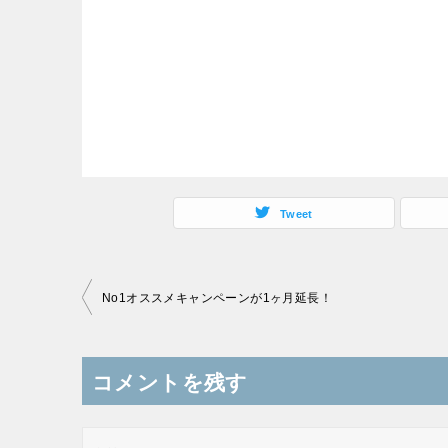
Tweet
投
No1オススメキャンペーンが1ヶ月延長！
稿
ナ
コメントを残す
ビ
ゲ