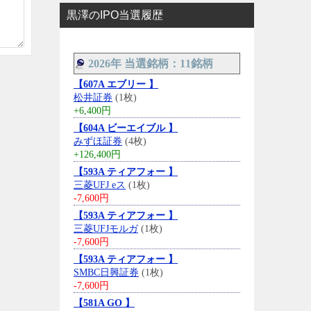
黒澤のIPO当選履歴
2026年 当選銘柄：11銘柄
【607A エブリー 】
松井証券
(1枚)
+6,400円
【604A ビーエイブル 】
みずほ証券
(4枚)
+126,400円
【593A ティアフォー 】
三菱UFJ eス
(1枚)
-7,600円
【593A ティアフォー 】
三菱UFJモルガ
(1枚)
-7,600円
【593A ティアフォー 】
SMBC日興証券
(1枚)
-7,600円
【581A GO 】