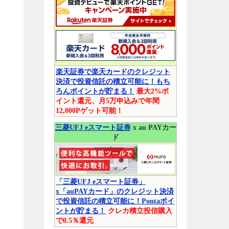
楽天証券で楽天カードのクレジット
決済で投資信託の積立可能に！もち
ろんポイントが貯まる！
最大2%ポ
イント還元、月5万申込みで年間
12,000Pゲット可能！
三菱UFJ eスマート証券
x au PAYカー
ド
「三菱UFJ eスマート証券」
x「auPAYカード」のクレジット決済
で投資信託の積立可能に！Pontaポイ
ントが貯まる！
クレカ積立投信購入
で0.5％還元