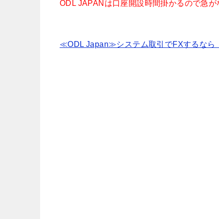
ODL JAPANは口座開設時間掛かるので急
≪ODL Japan≫システム取引でFXするな