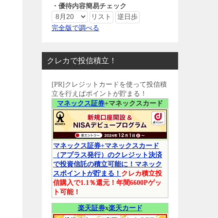
・優待内容簡易チェック
完全版で調べる
クレカで投信積立！
[PR]クレジットカードを使って投信積
立を行えばポイントが貯まる！
マネックス証券
+マネックスカード
マネックス証券+マネックスカード
（アプラス発行）のクレジット決済
で投資信託の積立可能に！マネック
スポイントが貯まる！
クレカ積立投
信購入で1.1％還元！年間6600Pゲッ
ト可能！
楽天証券
x
楽天カード