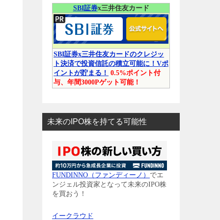
SBI証券
x三井住友カード
SBI証券x三井住友カードのクレジッ
ト決済で投資信託の積立可能に！Vポ
イントが貯まる！
0.5%ポイント付
与、年間3000Pゲット可能！
未来のIPO株を持てる可能性
FUNDINNO（ファンディーノ）
でエ
ンジェル投資家となって未来のIPO株
を買おう！
イークラウド