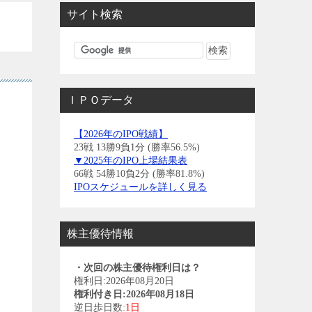
サイト検索
ＩＰＯデータ
【2026年のIPO戦績】
23戦 13勝9負1分 (勝率56.5%)
▼2025年のIPO上場結果表
66戦 54勝10負2分 (勝率81.8%)
IPOスケジュールを詳しく見る
株主優待情報
・次回の株主優待権利日は？
権利日:2026年08月20日
権利付き日:2026年08月18日
逆日歩日数:
1日