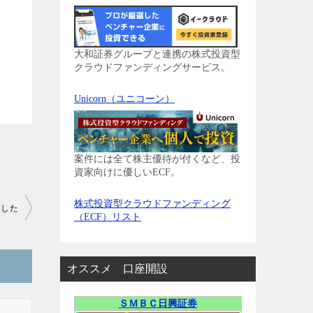
大和証券グループと連携の株式投資型
クラウドファンディングサービス。
Unicorn（ユニコーン）
案件には全て株主優待が付くなど、投
資家向けに優しいECF。
株式投資型クラウドファンディング
ました
（ECF）リスト
オススメ 口座開設
ＳＭＢＣ日興証券