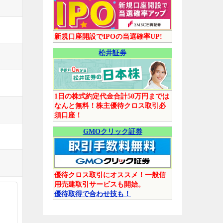
新規口座開設でIPOの当選確率UP!
松井証券
1日の株式約定代金合計50万円までは
なんと無料！株主優待クロス取引必
須口座！
GMOクリック証券
優待クロス取引にオススメ！一般信
用売建取引サービスも開始。
優待取得で合わせ技も！