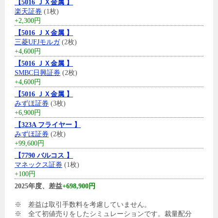
【5016 ＪＸ金属 】
楽天証券
(1枚)
+2,300円
【5016 ＪＸ金属 】
三菱UFJモルガ
(2枚)
+4,600円
【5016 ＪＸ金属 】
SMBC日興証券
(2枚)
+4,600円
【5016 ＪＸ金属 】
みずほ証券
(3枚)
+6,900円
【323A フライヤー 】
みずほ証券
(2枚)
+99,600円
【7790 バルコス 】
マネックス証券
(1枚)
+100円
2025年度、差益
+698,900円
※ 差益は取引手数料を考慮していません。
※ 全て初値売りをしたシミュレーションです。裁量配分