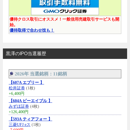
優待クロス取引にオススメ！一般信用売建取引サービスも開
始。
優待取得で合わせ技も！
黒澤のIPO当選履歴
2026年 当選銘柄：11銘柄
【607A エブリー 】
松井証券
(1枚)
+6,400円
【604A ビーエイブル 】
みずほ証券
(4枚)
+126,400円
【593A ティアフォー 】
三菱UFJ eス
(1枚)