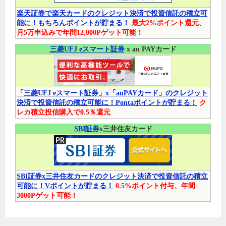
楽天証券で楽天カードのクレジット決済で投資信託の積立可
能に！もちろんポイントが貯まる！
最大2%ポイント還元、
月5万申込みで年間12,000Pゲット可能！
三菱UFJ eスマート証券
x au PAYカード
「三菱UFJ eスマート証券」x「auPAYカード」のクレジット
決済で投資信託の積立可能に！Pontaポイントが貯まる！
ク
レカ積立投信購入で0.5％還元
SBI証券
x三井住友カード
SBI証券x三井住友カードのクレジット決済で投資信託の積立
可能に！Vポイントが貯まる！
0.5%ポイント付与、年間
3000Pゲット可能！