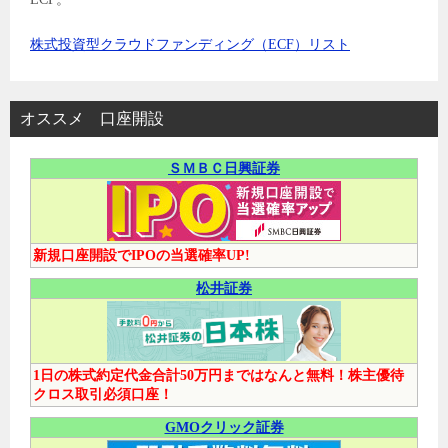
株式投資型クラウドファンディング（ECF）リスト
オススメ 口座開設
ＳＭＢＣ日興証券
新規口座開設でIPOの当選確率UP!
松井証券
1日の株式約定代金合計50万円まではなんと無料！株主優待
クロス取引必須口座！
GMOクリック証券