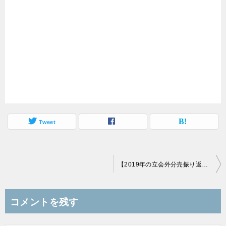
Tweet
投
【2019年の立会外分売振り返り】IPOよりも手軽に安定的に当選する楽しさ
稿
ナ
コメントを残す
ビ