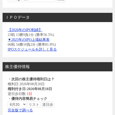
ＩＰＯデータ
【2026年のIPO戦績】
23戦 13勝9負1分 (勝率56.5%)
▼2025年のIPO上場結果表
66戦 54勝10負2分 (勝率81.8%)
IPOスケジュールを詳しく見る
株主優待情報
・次回の株主優待権利日は？
権利日:2026年08月20日
権利付き日:2026年08月18日
逆日歩日数:
1日
・優待内容簡易チェック
完全版で調べる