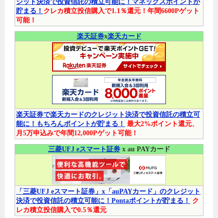
ジット決済で投資信託の積立可能に！マネックスポイントが
貯まる！
クレカ積立投信購入で1.1％還元！年間6600Pゲット
可能！
楽天証券
x
楽天カード
楽天証券で楽天カードのクレジット決済で投資信託の積立可
能に！もちろんポイントが貯まる！
最大2%ポイント還元、
月5万申込みで年間12,000Pゲット可能！
三菱UFJ eスマート証券
x au PAYカード
「三菱UFJ eスマート証券」x「auPAYカード」のクレジット
決済で投資信託の積立可能に！Pontaポイントが貯まる！
ク
レカ積立投信購入で0.5％還元