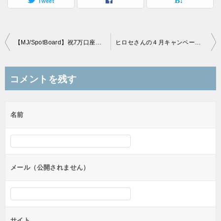
Tweet
投
【MJ/SpotBoard】祝7万口座達成記念キャンペーン
ヒロセさんの４月キャンペーンの続き！
稿
ナ
コメントを残す
ビ
ゲ
名前
ー
シ
ョ
ン
メール（公開されません）
サイト