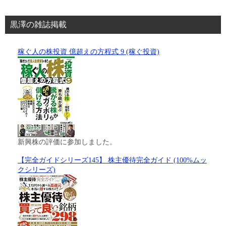
黒澤の雑誌掲載
稼ぐ人の株投資 億超えの方程式 9 (稼ぐ投資)
新興株の評価に参加しました。
【完全ガイドシリーズ145】 株主優待完全ガイド (100%ムッ
クシリーズ)