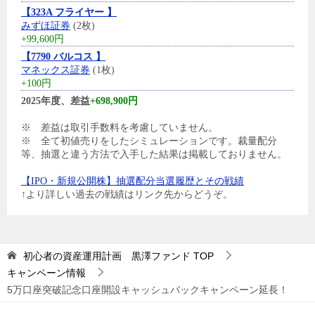
【323A フライヤー 】
みずほ証券
(2枚)
+99,600円
【7790 バルコス 】
マネックス証券
(1枚)
+100円
2025年度、差益
+698,900円
※ 差益は取引手数料を考慮していません。
※ 全て初値売りをしたシミュレーションです。裁量配分
等、抽選と違う方法で入手した結果は掲載しておりません。
【IPO・新規公開株】抽選配分当選履歴とその戦績
↑より詳しい過去の戦績はリンク先からどうぞ。
初心者の資産運用計画 黒澤ファンド
TOP
キャンペーン情報
5万口座突破記念口座開設キャッシュバックキャンペーン延長！