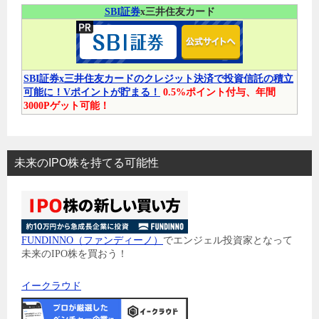
SBI証券
x三井住友カード
SBI証券x三井住友カードのクレジット決済で投資信託の積立
可能に！Vポイントが貯まる！
0.5%ポイント付与、年間
3000Pゲット可能！
未来のIPO株を持てる可能性
FUNDINNO（ファンディーノ）
でエンジェル投資家となって
未来のIPO株を買おう！
イークラウド