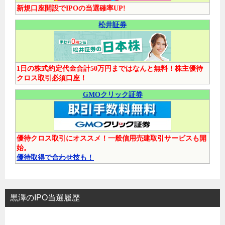
新規口座開設でIPOの当選確率UP!
松井証券
1日の株式約定代金合計50万円まではなんと無料！株主優待
クロス取引必須口座！
GMOクリック証券
優待クロス取引にオススメ！一般信用売建取引サービスも開
始。
優待取得で合わせ技も！
黒澤のIPO当選履歴