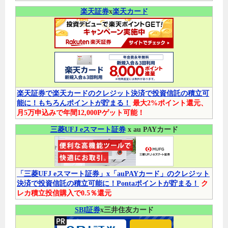
楽天証券
x
楽天カード
楽天証券で楽天カードのクレジット決済で投資信託の積立可
能に！もちろんポイントが貯まる！
最大2%ポイント還元、
月5万申込みで年間12,000Pゲット可能！
三菱UFJ eスマート証券
x au PAYカード
「三菱UFJ eスマート証券」x「auPAYカード」のクレジット
決済で投資信託の積立可能に！Pontaポイントが貯まる！
ク
レカ積立投信購入で0.5％還元
SBI証券
x三井住友カード