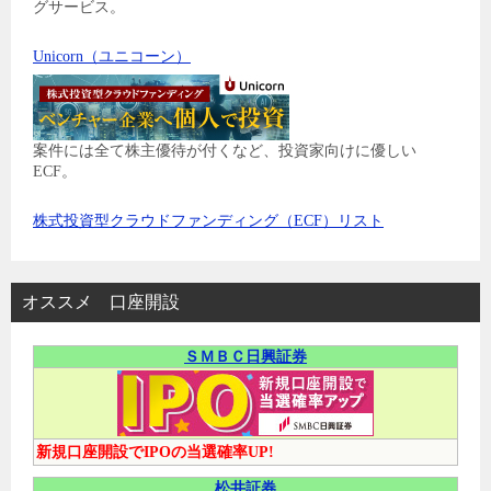
グサービス。
Unicorn（ユニコーン）
案件には全て株主優待が付くなど、投資家向けに優しい
ECF。
株式投資型クラウドファンディング（ECF）リスト
オススメ 口座開設
ＳＭＢＣ日興証券
新規口座開設でIPOの当選確率UP!
松井証券