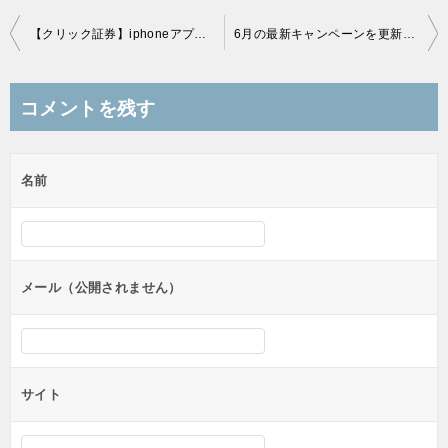
投
【クリック証券】iphoneアプリ利用で1,000円キャッシュバック！
6月の最新キャンペーンを更新しました！
稿
ナ
コメントを残す
ビ
ゲ
名前
ー
シ
ョ
ン
メール（公開されません）
サイト