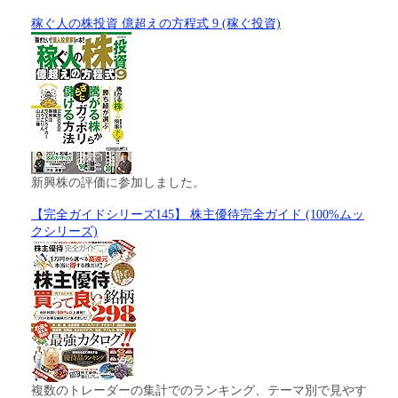
稼ぐ人の株投資 億超えの方程式 9 (稼ぐ投資)
新興株の評価に参加しました。
【完全ガイドシリーズ145】 株主優待完全ガイド (100%ムッ
クシリーズ)
複数のトレーダーの集計でのランキング、テーマ別で見やす