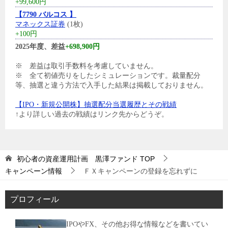
+99,600円
【7790 バルコス 】
マネックス証券
(1枚)
+100円
2025年度、差益
+698,900円
※ 差益は取引手数料を考慮していません。
※ 全て初値売りをしたシミュレーションです。裁量配分
等、抽選と違う方法で入手した結果は掲載しておりません。
【IPO・新規公開株】抽選配分当選履歴とその戦績
↑より詳しい過去の戦績はリンク先からどうぞ。
初心者の資産運用計画 黒澤ファンド
TOP
キャンペーン情報
ＦＸキャンペーンの登録を忘れずに
プロフィール
IPOやFX、その他お得な情報などを書いてい