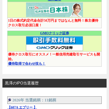
1日の株式約定代金合計50万円まではなんと無料！株主優待
クロス取引必須口座！
GMOクリック証券
優待クロス取引にオススメ！一般信用売建取引サービスも開
始。
優待取得で合わせ技も！
黒澤のIPO当選履歴
2026年 当選銘柄：11銘柄
【607A エブリー 】