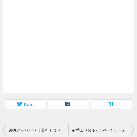
Tweet
投
外為ジャパンFX（旧MJ）で10万円キャンペーン
みずほFXのキャンペーン、1万円入金！