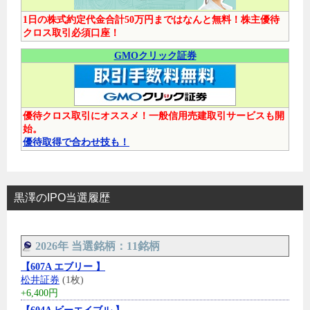
1日の株式約定代金合計50万円まではなんと無料！株主優待
クロス取引必須口座！
GMOクリック証券
優待クロス取引にオススメ！一般信用売建取引サービスも開
始。
優待取得で合わせ技も！
黒澤のIPO当選履歴
2026年 当選銘柄：11銘柄
【607A エブリー 】
松井証券
(1枚)
+6,400円