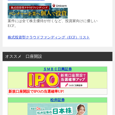
案件には全て株主優待が付くなど、投資家向けに優しい
ECF。
株式投資型クラウドファンディング（ECF）リスト
オススメ 口座開設
ＳＭＢＣ日興証券
新規口座開設でIPOの当選確率UP!
松井証券