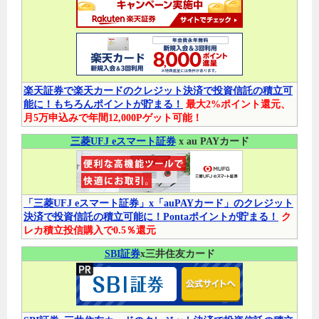
楽天証券で楽天カードのクレジット決済で投資信託の積立可
能に！もちろんポイントが貯まる！
最大2%ポイント還元、
月5万申込みで年間12,000Pゲット可能！
三菱UFJ eスマート証券
x au PAYカード
「三菱UFJ eスマート証券」x「auPAYカード」のクレジット
決済で投資信託の積立可能に！Pontaポイントが貯まる！
ク
レカ積立投信購入で0.5％還元
SBI証券
x三井住友カード