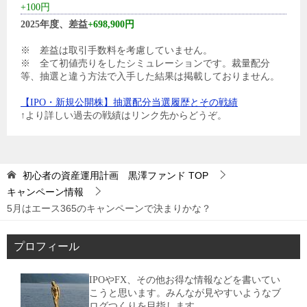
+100円
2025年度、差益
+698,900円
※ 差益は取引手数料を考慮していません。
※ 全て初値売りをしたシミュレーションです。裁量配分
等、抽選と違う方法で入手した結果は掲載しておりません。
【IPO・新規公開株】抽選配分当選履歴とその戦績
↑より詳しい過去の戦績はリンク先からどうぞ。
初心者の資産運用計画 黒澤ファンド
TOP
キャンペーン情報
5月はエース365のキャンペーンで決まりかな？
プロフィール
IPOやFX、その他お得な情報などを書いてい
こうと思います。みんなが見やすいようなブ
ログつくりを目指します。