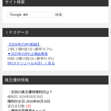
サイト検索
ＩＰＯデータ
【2026年のIPO戦績】
23戦 13勝9負1分 (勝率56.5%)
▼2025年のIPO上場結果表
66戦 54勝10負2分 (勝率81.8%)
IPOスケジュールを詳しく見る
株主優待情報
・次回の株主優待権利日は？
権利日:2026年08月20日
権利付き日:2026年08月18日
逆日歩日数:
1日
・優待内容簡易チェック