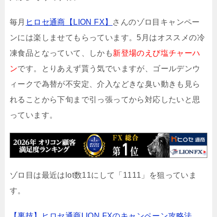
毎月
ヒロセ通商【LION FX】
さんのゾロ目キャンペー
ンには楽しませてもらっています。5月はオススメの冷
凍食品となっていて、しかも
新登場のえび塩チャーハ
ン
です。とりあえず貰う気でいますが、ゴールデンウ
ィークで為替が不安定、介入などきな臭い動きも見ら
れることから下旬まで引っ張ってから対応したいと思
っています。
ゾロ目は最近はlot数11にして「1111」を狙っていま
す。
【裏技】ヒロセ通商LION FXのキャンペーン攻略法