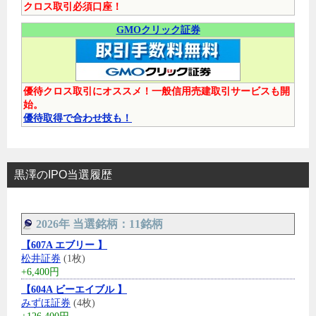
クロス取引必須口座！
GMOクリック証券
優待クロス取引にオススメ！一般信用売建取引サービスも開
始。
優待取得で合わせ技も！
黒澤のIPO当選履歴
2026年 当選銘柄：11銘柄
【607A エブリー 】
松井証券
(1枚)
+6,400円
【604A ビーエイブル 】
みずほ証券
(4枚)