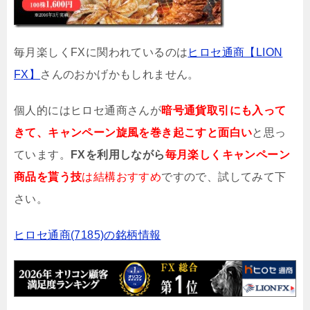
毎月楽しくFXに関われているのは
ヒロセ通商【LION
FX】
さんのおかげかもしれません。
個人的にはヒロセ通商さんが
暗号通貨取引にも入って
きて、キャンペーン旋風を巻き起こすと面白い
と思っ
ています。
FXを利用しながら
毎月楽しくキャンペーン
商品を貰う技
は結構おすすめ
ですので、試してみて下
さい。
ヒロセ通商(7185)の銘柄情報