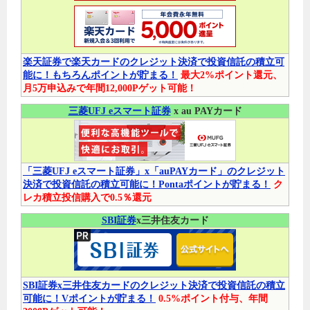
楽天証券で楽天カードのクレジット決済で投資信託の積立可
能に！もちろんポイントが貯まる！
最大2%ポイント還元、
月5万申込みで年間12,000Pゲット可能！
三菱UFJ eスマート証券
x au PAYカード
「三菱UFJ eスマート証券」x「auPAYカード」のクレジット
決済で投資信託の積立可能に！Pontaポイントが貯まる！
ク
レカ積立投信購入で0.5％還元
SBI証券
x三井住友カード
SBI証券x三井住友カードのクレジット決済で投資信託の積立
可能に！Vポイントが貯まる！
0.5%ポイント付与、年間