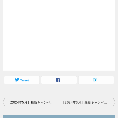
Tweet
投
【2024年5月】最新キャンペーン更新、GW中ということで新規物は少ないか？
【2024年6月】最新キャンペーン更新、減るキャンペーン締め切り6月末までに注意！
稿