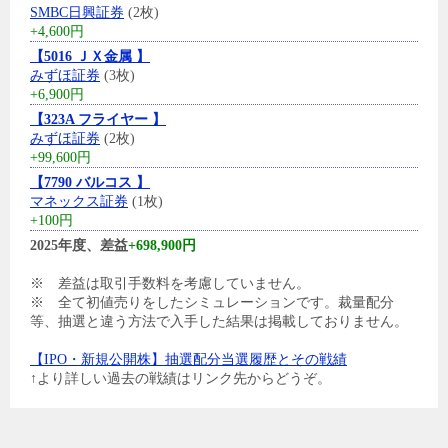
SMBC日興証券
(2枚)
+4,600円
【5016 ＪＸ金属 】
みずほ証券
(3枚)
+6,900円
【323A フライヤー 】
みずほ証券
(2枚)
+99,600円
【7790 バルコス 】
マネックス証券
(1枚)
+100円
2025年度、差益
+698,900円
※ 差益は取引手数料を考慮していません。
※ 全て初値売りをしたシミュレーションです。裁量配分
等、抽選と違う方法で入手した結果は掲載しておりません。
【IPO・新規公開株】抽選配分当選履歴とその戦績
↑より詳しい過去の戦績はリンク先からどうぞ。