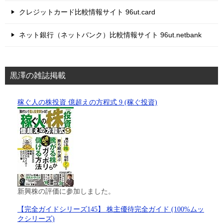
クレジットカード比較情報サイト 96ut.card
ネット銀行（ネットバンク）比較情報サイト 96ut.netbank
黒澤の雑誌掲載
稼ぐ人の株投資 億超えの方程式 9 (稼ぐ投資)
新興株の評価に参加しました。
【完全ガイドシリーズ145】 株主優待完全ガイド (100%ムッ
クシリーズ)