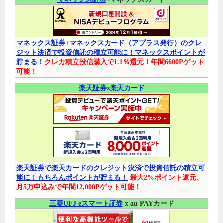
マネックス証券+マネックスカード（アプラス発行）のクレ
ジット決済で投資信託の積立可能に！マネックスポイントが
貯まる！
クレカ積立投信購入で1.1％還元！年間6600Pゲット
可能！
楽天証券
x
楽天カード
楽天証券で楽天カードのクレジット決済で投資信託の積立可
能に！もちろんポイントが貯まる！
最大2%ポイント還元、
月5万申込みで年間12,000Pゲット可能！
三菱UFJ eスマート証券
x au PAYカード