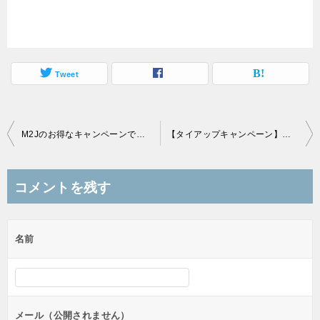
Tweet
投
M2Jのお得なキャンペーンでトラリピに興味を持つ
【タイアップキャンペーン】簡単取引で総計40,000円分！
稿
ナ
コメントを残す
ビ
ゲ
名前
ー
シ
ョ
ン
メール（公開されません）