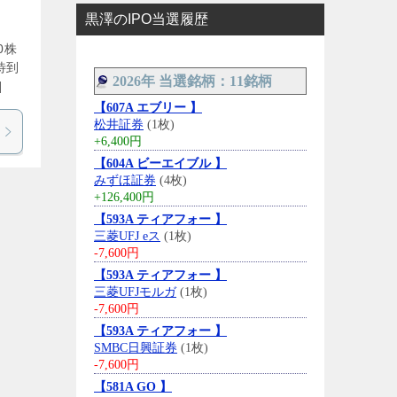
黒澤のIPO当選履歴
0株
待到
2026年 当選銘柄：11銘柄
]
【607A エブリー 】
松井証券
(1枚)
+6,400円
【604A ビーエイブル 】
みずほ証券
(4枚)
+126,400円
【593A ティアフォー 】
三菱UFJ eス
(1枚)
-7,600円
【593A ティアフォー 】
三菱UFJモルガ
(1枚)
-7,600円
【593A ティアフォー 】
SMBC日興証券
(1枚)
-7,600円
【581A GO 】