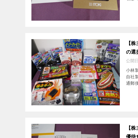
【株
の選
公開
小林製
自社
通郵便
【株
優待