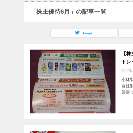
「株主優待6月」の記事一覧
Tweet
【株
トレ
公開
小林製
自社
郵便で