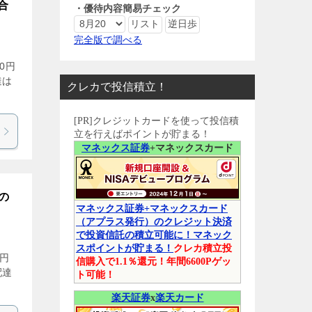
合
・優待内容簡易チェック
完全版で調べる
0円
達は
クレカで投信積立！
[PR]クレジットカードを使って投信積
立を行えばポイントが貯まる！
マネックス証券
+マネックスカード
の
マネックス証券+マネックスカード
（アプラス発行）のクレジット決済
で投資信託の積立可能に！マネック
スポイントが貯まる！
クレカ積立投
0円
信購入で1.1％還元！年間6600Pゲッ
配達
ト可能！
楽天証券
x
楽天カード