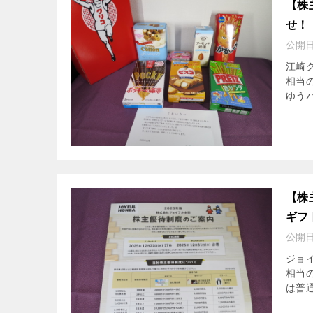
【株
せ！
公開
江崎グ
相当
ゆうパ
【株
ギフ
公開
ジョイ
相当
は普通