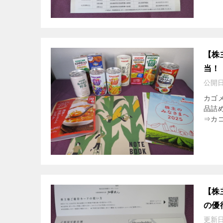
【株
当！
公開
カゴメ
品詰
⇒カゴ
【株
の優
更新