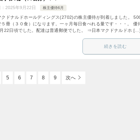
日：
2025年9月22日
株主優待6月
クドナルドホールディングス(2702)の株主優待が到着しました。 50
で５冊（３０食）になります。一ヶ月毎日食べれる量です・・・。 優
月22日頃でした。配達は普通郵便でした。 ⇒日本マクドナルドホ […
続きを読む
5
6
7
8
9
次へ