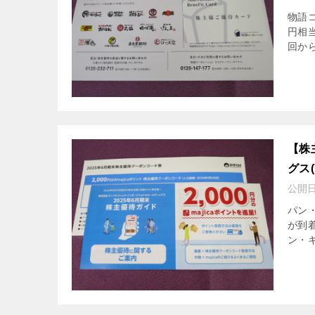
物語コ
円相
回か
【株
グス(
公開
パン
が到着
ン・キ