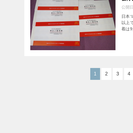
公開
日本マ
以上
着は9
1
2
3
4