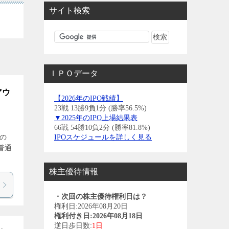
サイト検索
ＩＰＯデータ
アウ
【2026年のIPO戦績】
23戦 13勝9負1分 (勝率56.5%)
▼2025年のIPO上場結果表
66戦 54勝10負2分 (勝率81.8%)
当の
IPOスケジュールを詳しく見る
普通
株主優待情報
・次回の株主優待権利日は？
権利日:2026年08月20日
権利付き日:2026年08月18日
逆日歩日数:
1日