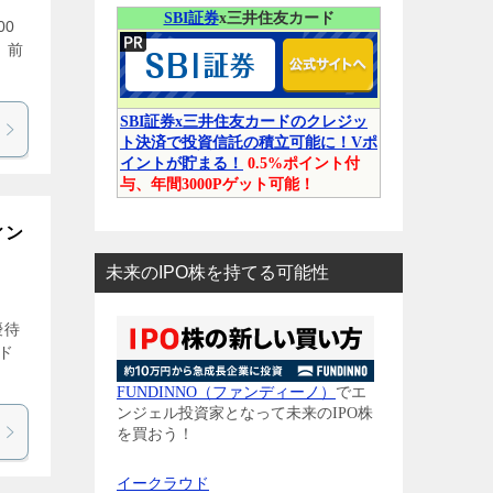
SBI証券
x三井住友カード
00
 前
SBI証券x三井住友カードのクレジッ
ト決済で投資信託の積立可能に！Vポ
イントが貯まる！
0.5%ポイント付
与、年間3000Pゲット可能！
ィン
未来のIPO株を持てる可能性
優待
ド
FUNDINNO（ファンディーノ）
でエ
ンジェル投資家となって未来のIPO株
を買おう！
イークラウド