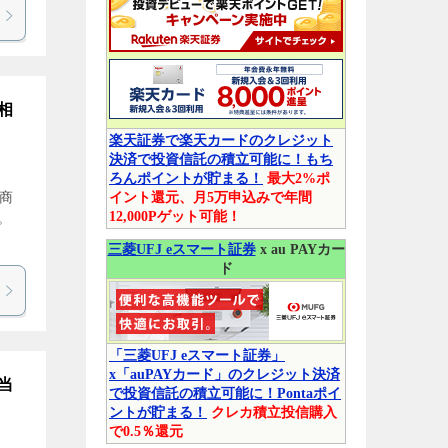
相
楽天証券で楽天カードのクレジット
決済で投資信託の積立可能に！もち
ろんポイントが貯まる！
最大2%ポ
社商
イント還元、月5万申込みで年間
12,000Pゲット可能！
。
三菱UFJ eスマート証券
x au PAYカー
ド
「三菱UFJ eスマート証券」
x「auPAYカード」のクレジット決済
当
で投資信託の積立可能に！Pontaポイ
ントが貯まる！
クレカ積立投信購入
で0.5％還元