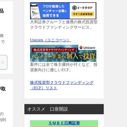
品
大和証券グループと連携の株式投資型
クラウドファンディングサービス。
の商
Unicorn（ユニコーン）
クで
案件には全て株主優待が付くなど、投
資家向けに優しいECF。
株式投資型クラウドファンディング
（ECF）リスト
が取
オススメ 口座開設
当の
内到
ＳＭＢＣ日興証券