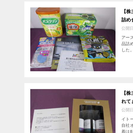
【株
詰め
公開
アース
品詰
した。
【株
れて
公開
イトー
自社
着は8