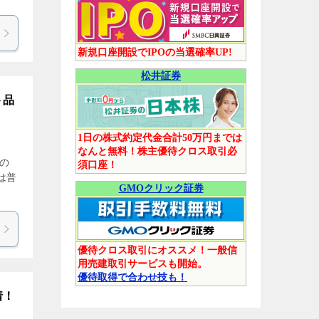
新規口座開設でIPOの当選確率UP!
松井証券
ト品
1日の株式約定代金合計50万円までは
なんと無料！株主優待クロス取引必
当の
須口座！
は普
GMOクリック証券
優待クロス取引にオススメ！一般信
用売建取引サービスも開始。
優待取得で合わせ技も！
着！