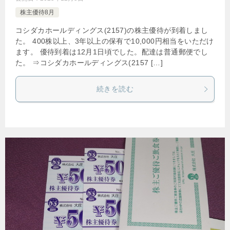
株主優待8月
コシダカホールディングス(2157)の株主優待が到着しまし
た。 400株以上、3年以上の保有で10,000円相当をいただけ
ます。 優待到着は12月1日頃でした。配達は普通郵便でし
た。 ⇒コシダカホールディングス(2157 […]
続きを読む