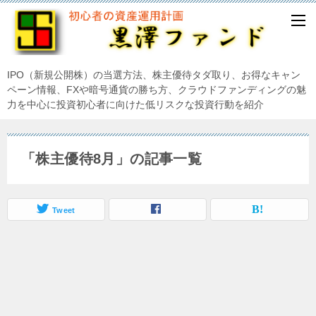
IPO（新規公開株）の当選方法、株主優待タダ取り、お得なキャン
ペーン情報、FXや暗号通貨の勝ち方、クラウドファンディングの魅
力を中心に投資初心者に向けた低リスクな投資行動を紹介
「株主優待8月」の記事一覧
Tweet