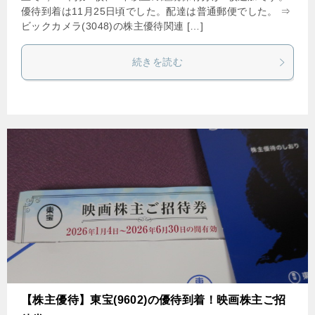
優待到着は11月25日頃でした。配達は普通郵便でした。 ⇒
ビックカメラ(3048)の株主優待関連 […]
続きを読む
【株主優待】東宝(9602)の優待到着！映画株主ご招