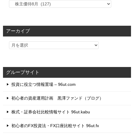
カ
テ
ゴ
リ
アーカイブ
ー
グループサイト
投資に役立つ情報置場 – 96ut.com
初心者の資産運用計画 黒澤ファンド（ブログ）
株式・証券会社比較情報サイト 96ut.kabu
初心者のFX投資法・FX口座比較サイト 96ut.fx