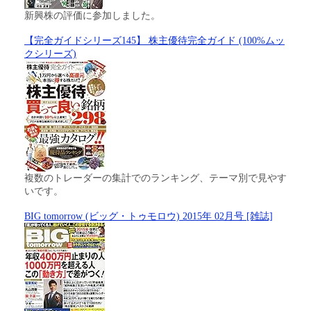
新興株の評価に参加しました。
【完全ガイドシリーズ145】 株主優待完全ガイド (100%ムッ
クシリーズ)
複数のトレーダーの集計でのランキング、テーマ別で見やす
いです。
BIG tomorrow (ビッグ・トゥモロウ) 2015年 02月号 [雑誌]