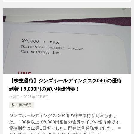
【株主優待】ジンズホールディングス(3046)の優待
到着！9,000円の買い物優待券！
公開日：
2025年12月6日
株主優待8月
ジンズホールディングス(3046)の株主優待が到着しまし
た。 100株以上で9,000円相当の金券タイプの優待券です。
優待到着は12月1日頃でした。配達は普通郵便でした。 ⇒