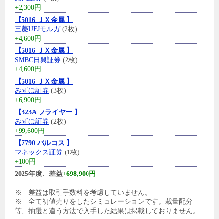
+2,300円
【5016 ＪＸ金属 】
三菱UFJモルガ
(2枚)
+4,600円
【5016 ＪＸ金属 】
SMBC日興証券
(2枚)
+4,600円
【5016 ＪＸ金属 】
みずほ証券
(3枚)
+6,900円
【323A フライヤー 】
みずほ証券
(2枚)
+99,600円
【7790 バルコス 】
マネックス証券
(1枚)
+100円
2025年度、差益
+698,900円
※ 差益は取引手数料を考慮していません。
※ 全て初値売りをしたシミュレーションです。裁量配分
等、抽選と違う方法で入手した結果は掲載しておりません。