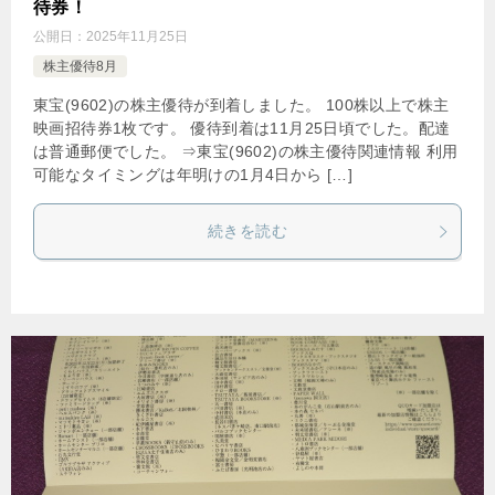
待券！
公開日：
2025年11月25日
株主優待8月
東宝(9602)の株主優待が到着しました。 100株以上で株主
映画招待券1枚です。 優待到着は11月25日頃でした。配達
は普通郵便でした。 ⇒東宝(9602)の株主優待関連情報 利用
可能なタイミングは年明けの1月4日から […]
続きを読む