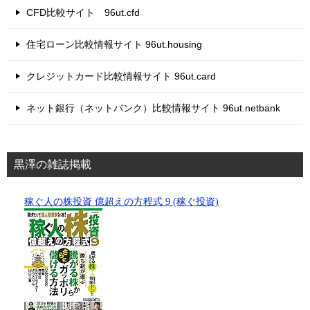
CFD比較サイト 96ut.cfd
住宅ローン比較情報サイト 96ut.housing
クレジットカード比較情報サイト 96ut.card
ネット銀行（ネットバンク）比較情報サイト 96ut.netbank
黒澤の雑誌掲載
稼ぐ人の株投資 億超えの方程式 9 (稼ぐ投資)