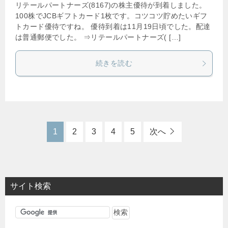
リテールパートナーズ(8167)の株主優待が到着しました。
100株でJCBギフトカード1枚です。コツコツ貯めたいギフ
トカード優待ですね。 優待到着は11月19日頃でした。配達
は普通郵便でした。 ⇒リテールパートナーズ( […]
続きを読む
1
2
3
4
5
次へ
サイト検索