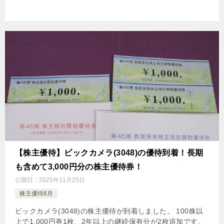
【株主優待】ビックカメラ(3048)の優待到着！長期
も含めて3,000円分の株主優待券！
公開日：
2025年11月25日
株主優待8月
ビックカメラ(3048)の株主優待が到着しました。 100株以
上で1,000円券1枚、2年以上の継続保有分が2枚追加です。