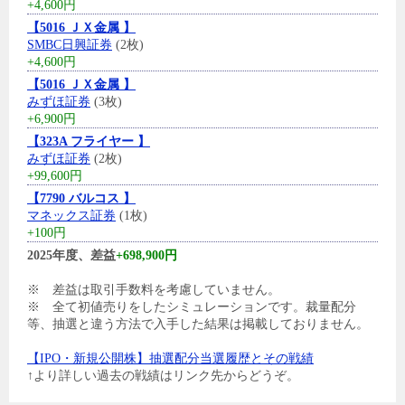
+4,600円
【5016 ＪＸ金属 】
SMBC日興証券
(2枚)
+4,600円
【5016 ＪＸ金属 】
みずほ証券
(3枚)
+6,900円
【323A フライヤー 】
みずほ証券
(2枚)
+99,600円
【7790 バルコス 】
マネックス証券
(1枚)
+100円
2025年度、差益
+698,900円
※ 差益は取引手数料を考慮していません。
※ 全て初値売りをしたシミュレーションです。裁量配分
等、抽選と違う方法で入手した結果は掲載しておりません。
【IPO・新規公開株】抽選配分当選履歴とその戦績
↑より詳しい過去の戦績はリンク先からどうぞ。