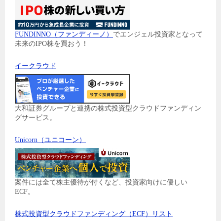
FUNDINNO（ファンディーノ）
でエンジェル投資家となって
未来のIPO株を買おう！
イークラウド
大和証券グループと連携の株式投資型クラウドファンディン
グサービス。
Unicorn（ユニコーン）
案件には全て株主優待が付くなど、投資家向けに優しい
ECF。
株式投資型クラウドファンディング（ECF）リスト