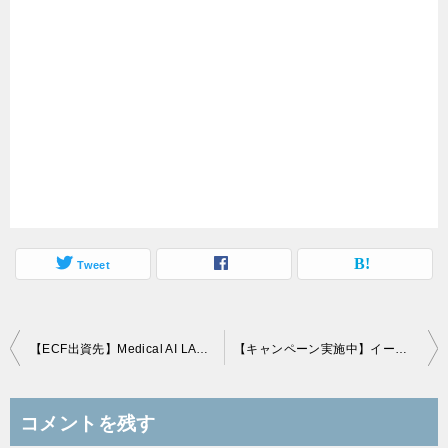
Tweet
投
【ECF出資先】Medical AI LABから再び限定ふきんが到着！毎年株主優待付き！？
【キャンペーン実施中】イークラウドで次世代型eVTOL（空飛ぶクルマ）案件募集中！
稿
ナ
コメントを残す
ビ