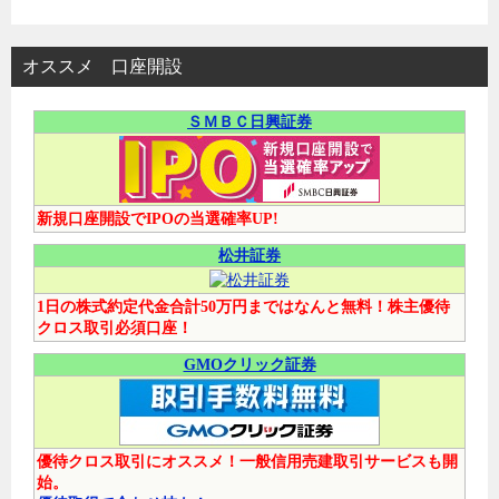
オススメ 口座開設
ＳＭＢＣ日興証券
新規口座開設でIPOの当選確率UP!
松井証券
1日の株式約定代金合計50万円まではなんと無料！株主優待
クロス取引必須口座！
GMOクリック証券
優待クロス取引にオススメ！一般信用売建取引サービスも開
始。