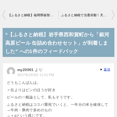
投
【ふるさと納税】福岡県福智町から「九州産うなぎ200g×2尾」が到着しました
ふるさと納税で当選祈願！天童市の将棋駒で「当選」と彫ってもらいました
稿
ナ
“【ふるさと納税】岩手県西和賀町から「銀河
ビ
高原ビール 缶詰め合わせセット」が到着しま
ゲ
した” への1件のフィードバック
ー
シ
my20001
より:
返信
ョ
2017年2月8日 11:01 PM
ン
どうもこんばんは。
＞缶よりはビンのほうが好き
ビールの一般論として、私もそうです。
ふるさと納税はコスパ重視でいくと、一年分の米を確保して
→牛肉・豚肉で多めのもの
→＋αという感じです。