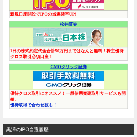
新規口座開設でIPOの当選確率UP!
松井証券
1日の株式約定代金合計50万円まではなんと無料！株主優待
クロス取引必須口座！
GMOクリック証券
優待クロス取引にオススメ！一般信用売建取引サービスも開
始。
優待取得で合わせ技も！
黒澤のIPO当選履歴