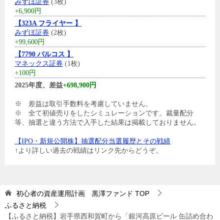
みずほ証券
(3枚)
+6,900円
【323A フライヤー 】
みずほ証券
(2枚)
+99,600円
【7790 バルコス 】
マネックス証券
(1枚)
+100円
2025年度、差益
+698,900円
※ 差益は取引手数料を考慮していません。
※ 全て初値売りをしたシミュレーションです。裁量配分
等、抽選と違う方法で入手した結果は掲載しておりません。
【IPO・新規公開株】抽選配分当選履歴とその戦績
↑より詳しい過去の戦績はリンク先からどうぞ。
初心者の資産運用計画 黒澤ファンド
TOP
ふるさと納税
【ふるさと納税】岩手県西和賀町から「銀河高原ビール 缶詰め合わ