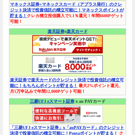
マネックス証券+マネックスカード（アプラス発行）のクレ
ジット決済で投資信託の積立可能に！マネックスポイントが
貯まる！
クレカ積立投信購入で1.1％還元！年間6600Pゲット
可能！
楽天証券
x
楽天カード
楽天証券で楽天カードのクレジット決済で投資信託の積立可
能に！もちろんポイントが貯まる！
最大2%ポイント還元、
月5万申込みで年間12,000Pゲット可能！
三菱UFJ eスマート証券
x au PAYカード
「三菱UFJ eスマート証券」x「auPAYカード」のクレジット
決済で投資信託の積立可能に！Pontaポイントが貯まる！
ク