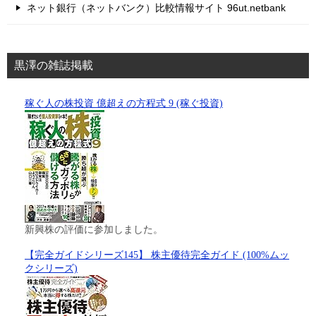
ネット銀行（ネットバンク）比較情報サイト 96ut.netbank
黒澤の雑誌掲載
稼ぐ人の株投資 億超えの方程式 9 (稼ぐ投資)
新興株の評価に参加しました。
【完全ガイドシリーズ145】 株主優待完全ガイド (100%ムッ
クシリーズ)