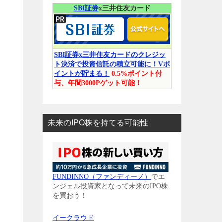
SBI証券
x三井住友カード
SBI証券x三井住友カードのクレジッ
ト決済で投資信託の積立可能に！Vポ
イントが貯まる！
0.5%ポイント付
与、年間3000Pゲット可能！
未来のIPO株を持てる可能性
FUNDINNO（ファンディーノ）
でエ
ンジェル投資家となって未来のIPO株
を買おう！
イークラウド