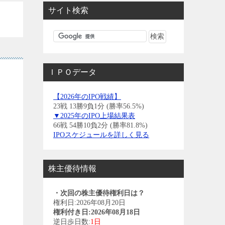
サイト検索
ＩＰＯデータ
ヒ
【2026年のIPO戦績】
23戦 13勝9負1分 (勝率56.5%)
▼2025年のIPO上場結果表
66戦 54勝10負2分 (勝率81.8%)
IPOスケジュールを詳しく見る
株主優待情報
・次回の株主優待権利日は？
権利日:2026年08月20日
権利付き日:2026年08月18日
逆日歩日数:
1日