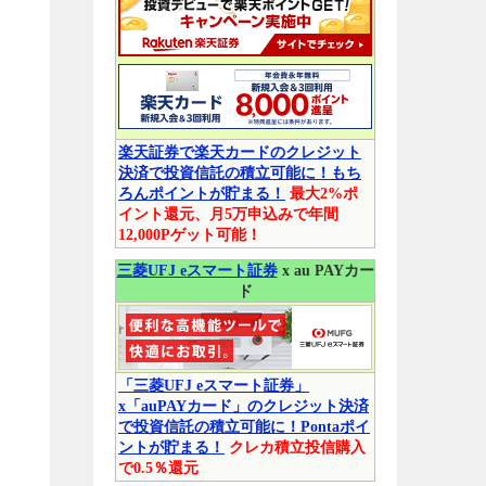
楽天証券で楽天カードのクレジット
決済で投資信託の積立可能に！もち
ろんポイントが貯まる！
最大2%ポ
イント還元、月5万申込みで年間
12,000Pゲット可能！
三菱UFJ eスマート証券
x au PAYカー
ド
「三菱UFJ eスマート証券」
x「auPAYカード」のクレジット決済
で投資信託の積立可能に！Pontaポイ
ントが貯まる！
クレカ積立投信購入
で0.5％還元