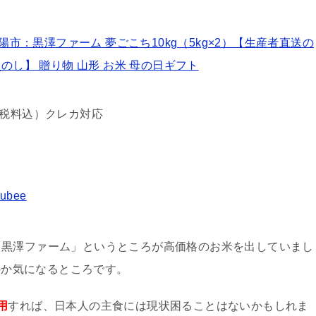
陽市：黒澤ファーム 夢ごこち10kg（5kg×2）【生産者直送の
のし】 贈り物 山形 お米 母の日ギフト
別／税料込）クレカ対応
）
ubee
「黒澤ファーム」というところが高価格のお米を出していまし
うのか気になるところです。
用
すれば、日本人の主食には現状困ることはないかもしれま