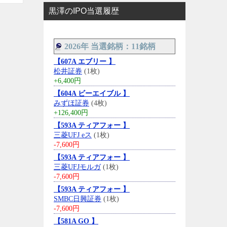
黒澤のIPO当選履歴
2026年 当選銘柄：11銘柄
【607A エブリー 】
松井証券
(1枚)
+6,400円
【604A ビーエイブル 】
みずほ証券
(4枚)
+126,400円
【593A ティアフォー 】
三菱UFJ eス
(1枚)
-7,600円
【593A ティアフォー 】
三菱UFJモルガ
(1枚)
-7,600円
【593A ティアフォー 】
SMBC日興証券
(1枚)
-7,600円
【581A GO 】