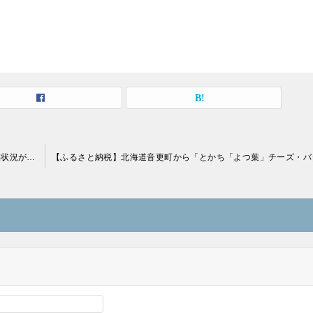
ふるさと納税返礼上限３割まで総務省要請へ、４月から返礼品状況が変わる可能性も！