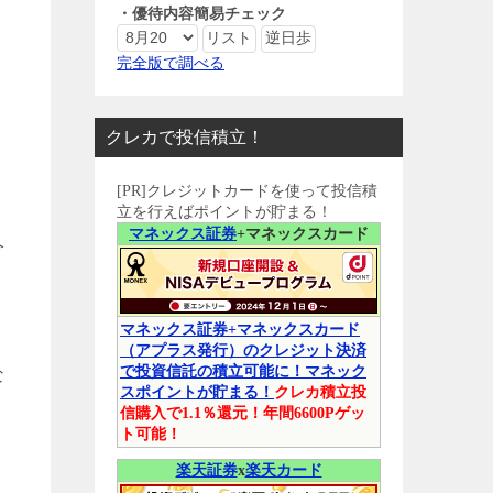
・優待内容簡易チェック
完全版で調べる
クレカで投信積立！
[PR]クレジットカードを使って投信積
立を行えばポイントが貯まる！
マネックス証券
+マネックスカード
今
マネックス証券+マネックスカード
（アプラス発行）のクレジット決済
で投資信託の積立可能に！マネック
な
スポイントが貯まる！
クレカ積立投
信購入で1.1％還元！年間6600Pゲッ
ト可能！
楽天証券
x
楽天カード