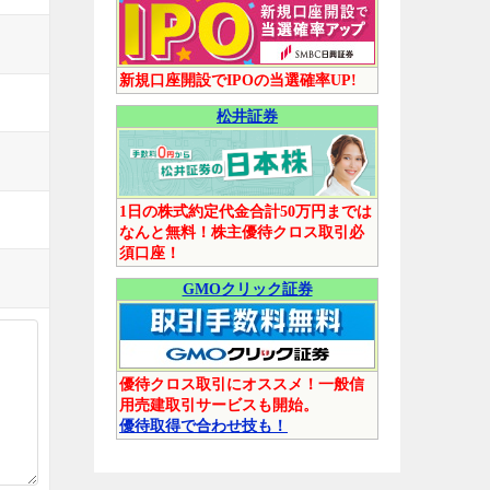
新規口座開設でIPOの当選確率UP!
松井証券
1日の株式約定代金合計50万円までは
なんと無料！株主優待クロス取引必
須口座！
GMOクリック証券
優待クロス取引にオススメ！一般信
用売建取引サービスも開始。
優待取得で合わせ技も！