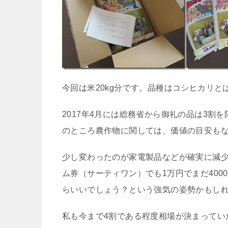
今回は米20kg分です。品種はコシヒカリと
2017年4月には総務省から御礼の品は3
のところ農作物に関しては、価値の目安も
少し変わったのが家電製品などが確実に減
ム券（サーティワン）でも1万円でまだ40
らいいでしょう？という強気の姿勢かもし
私も今まで4割である程度相場が決まってい