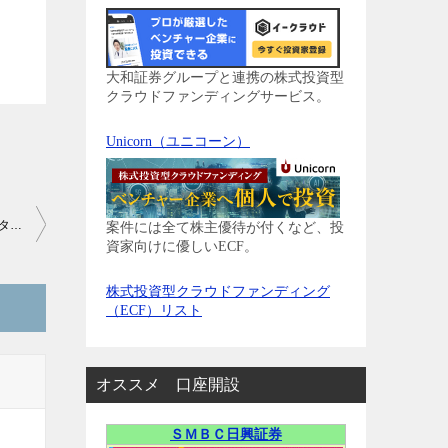
大和証券グループと連携の株式投資型
クラウドファンディングサービス。
Unicorn（ユニコーン）
【ふるさと納税】北海道音更町から「とかち「よつ葉」チーズ・バターセット」が到着しました
案件には全て株主優待が付くなど、投
資家向けに優しいECF。
株式投資型クラウドファンディング
（ECF）リスト
オススメ 口座開設
ＳＭＢＣ日興証券