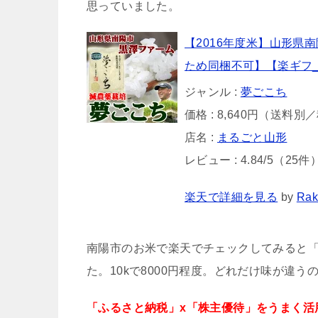
思っていました。
【2016年度米】山形県南
ため同梱不可】【楽ギフ_
ジャンル :
夢ごこち
価格 : 8,640円（送料
店名 :
まるごと山形
レビュー : 4.84/5（25件
楽天で詳細を見る
by
Rak
南陽市のお米で楽天でチェックしてみると
た。10kで8000円程度。どれだけ味が違
「ふるさと納税」x「株主優待」をうまく活