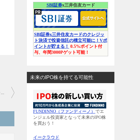
SBI証券
x三井住友カード
SBI証券x三井住友カードのクレジッ
ト決済で投資信託の積立可能に！Vポ
イントが貯まる！
0.5%ポイント付
与、年間3000Pゲット可能！
未来のIPO株を持てる可能性
IPO分析データに2つ追加！「時系列とカレンダー」で同時上場分析を！
FUNDINNO（ファンディーノ）
でエ
ンジェル投資家となって未来のIPO株
を買おう！
イークラウド