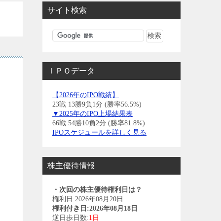
サイト検索
ＩＰＯデータ
【2026年のIPO戦績】
23戦 13勝9負1分 (勝率56.5%)
▼2025年のIPO上場結果表
66戦 54勝10負2分 (勝率81.8%)
IPOスケジュールを詳しく見る
株主優待情報
・次回の株主優待権利日は？
権利日:2026年08月20日
権利付き日:2026年08月18日
逆日歩日数:
1日