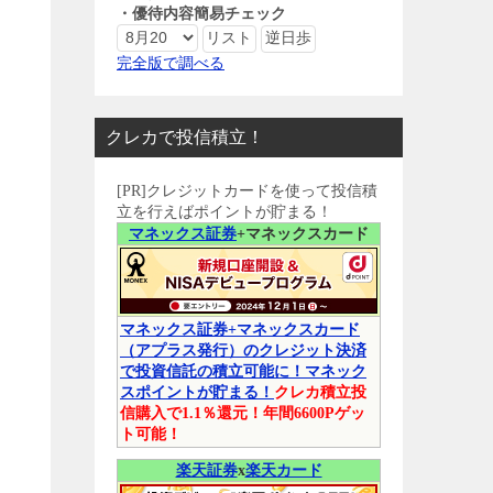
・優待内容簡易チェック
完全版で調べる
クレカで投信積立！
[PR]クレジットカードを使って投信積
立を行えばポイントが貯まる！
マネックス証券
+マネックスカード
マネックス証券+マネックスカード
（アプラス発行）のクレジット決済
で投資信託の積立可能に！マネック
スポイントが貯まる！
クレカ積立投
信購入で1.1％還元！年間6600Pゲッ
ト可能！
楽天証券
x
楽天カード