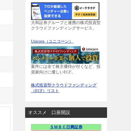
大和証券グループと連携の株式投資型
クラウドファンディングサービス。
Unicorn（ユニコーン）
案件には全て株主優待が付くなど、投
資家向けに優しいECF。
株式投資型クラウドファンディング
（ECF）リスト
オススメ 口座開設
ＳＭＢＣ日興証券