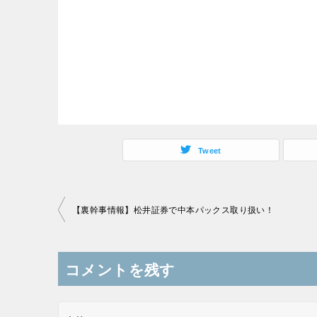
Tweet
投
【裏幹事情報】松井証券で中本パックス取り扱い！
稿
ナ
コメントを残す
ビ
ゲ