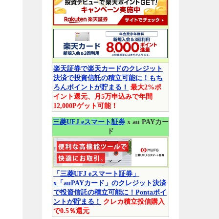
楽天証券で楽天カードのクレジット
決済で投資信託の積立可能に！もち
ろんポイントが貯まる！
最大2%ポ
イント還元、月5万申込みで年間
12,000Pゲット可能！
三菱UFJ eスマート証券
x au PAYカー
ド
「三菱UFJ eスマート証券」
x「auPAYカード」のクレジット決済
で投資信託の積立可能に！Pontaポイ
ントが貯まる！
クレカ積立投信購入
で0.5％還元