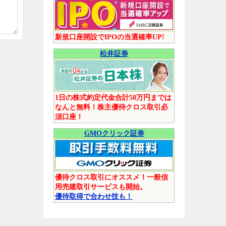
新規口座開設でIPOの当選確率UP!
松井証券
1日の株式約定代金合計50万円までは
なんと無料！株主優待クロス取引必
須口座！
GMOクリック証券
優待クロス取引にオススメ！一般信
用売建取引サービスも開始。
優待取得で合わせ技も！