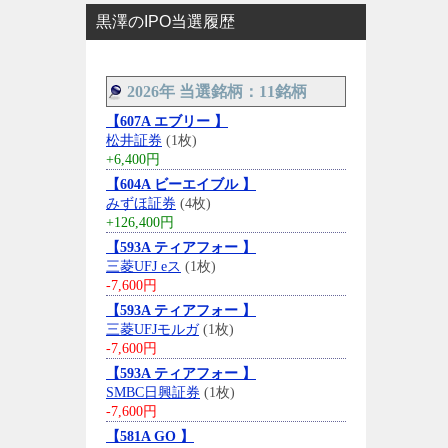
黒澤のIPO当選履歴
2026年 当選銘柄：11銘柄
【607A エブリー 】
松井証券
(1枚)
+6,400円
【604A ビーエイブル 】
みずほ証券
(4枚)
+126,400円
【593A ティアフォー 】
三菱UFJ eス
(1枚)
-7,600円
【593A ティアフォー 】
三菱UFJモルガ
(1枚)
-7,600円
【593A ティアフォー 】
SMBC日興証券
(1枚)
-7,600円
【581A GO 】