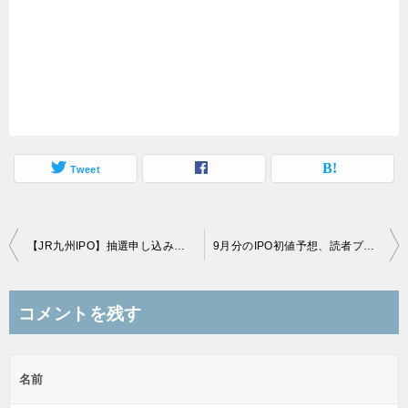
Tweet
投
【JR九州IPO】抽選申し込みで準備しておく証券会社まとめ
9月分のIPO初値予想、読者プレゼントを発送！
稿
ナ
コメントを残す
ビ
ゲ
名前
ー