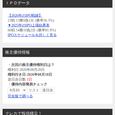
ＩＰＯデータ
【2026年のIPO戦績】
23戦 13勝9負1分 (勝率56.5%)
▼2025年のIPO上場結果表
66戦 54勝10負2分 (勝率81.8%)
IPOスケジュールを詳しく見る
株主優待情報
・次回の株主優待権利日は？
権利日:2026年08月20日
権利付き日:2026年08月18日
逆日歩日数:
1日
・優待内容簡易チェック
完全版で調べる
クレカで投信積立！