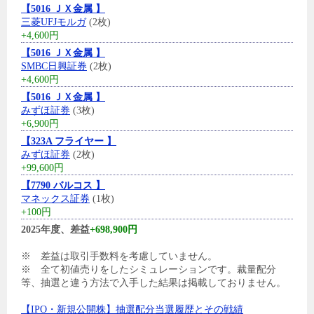
【5016 ＪＸ金属 】
三菱UFJモルガ
(2枚)
+4,600円
【5016 ＪＸ金属 】
SMBC日興証券
(2枚)
+4,600円
【5016 ＪＸ金属 】
みずほ証券
(3枚)
+6,900円
【323A フライヤー 】
みずほ証券
(2枚)
+99,600円
【7790 バルコス 】
マネックス証券
(1枚)
+100円
2025年度、差益
+698,900円
※ 差益は取引手数料を考慮していません。
※ 全て初値売りをしたシミュレーションです。裁量配分
等、抽選と違う方法で入手した結果は掲載しておりません。
【IPO・新規公開株】抽選配分当選履歴とその戦績