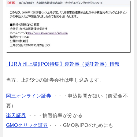
【JR九州上場(IPO)特集】裏幹事（委託幹事）情報
当方、上記3つの証券会社は申し込みます。
岡三オンライン証券
・・・申込期間が短い（前受金不
要）
楽天証券
・・・抽選倍率が分かる
GMOクリック証券
・・・GMO系IPOのためにも