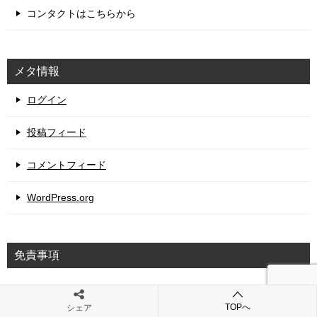
コンタクトはこちらから
メタ情報
ログイン
投稿フィード
コメントフィード
WordPress.org
免責事項
当サイトにおける内容の正確性に関しては、それを保障する
ものではありません。また、記載されている情報や、リンク
TOPへ
シェア
先に記載されている情報をあなたが利用することに関するい