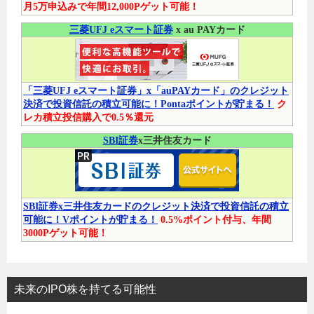
月5万申込みで年間12,000Pゲット可能！
三菱UFJ eスマート証券
x au PAYカード
「三菱UFJ eスマート証券」x「auPAYカード」のクレジット
決済で投資信託の積立可能に！Pontaポイントが貯まる！
ク
レカ積立投信購入で0.5％還元
SBI証券
x三井住友カード
SBI証券x三井住友カードのクレジット決済で投資信託の積立
可能に！Vポイントが貯まる！
0.5%ポイント付与、年間
3000Pゲット可能！
未来のIPO株を持てる可能性