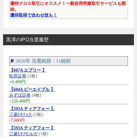
優待クロス取引にオススメ！一般信用売建取引サービスも開
始。
優待取得で合わせ技も！
黒澤のIPO当選履歴
2026年 当選銘柄：11銘柄
【607A エブリー 】
松井証券
(1枚)
+6,400円
【604A ビーエイブル 】
みずほ証券
(4枚)
+126,400円
【593A ティアフォー 】
三菱UFJ eス
(1枚)
-7,600円
【593A ティアフォー 】
三菱UFJモルガ
(1枚)