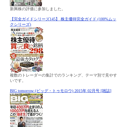
新興株の評価に参加しました。
【完全ガイドシリーズ145】 株主優待完全ガイド (100%ムッ
クシリーズ)
複数のトレーダーの集計でのランキング、テーマ別で見やす
いです。
BIG tomorrow (ビッグ・トゥモロウ) 2015年 02月号 [雑誌]