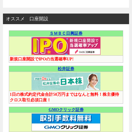
オススメ 口座開設
ＳＭＢＣ日興証券
新規口座開設でIPOの当選確率UP!
松井証券
1日の株式約定代金合計50万円まではなんと無料！株主優待
クロス取引必須口座！
GMOクリック証券