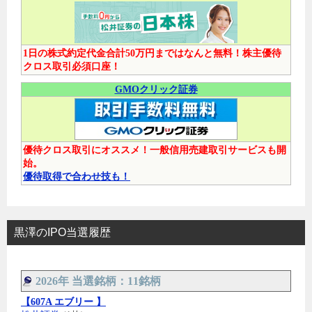
1日の株式約定代金合計50万円まではなんと無料！株主優待
クロス取引必須口座！
GMOクリック証券
優待クロス取引にオススメ！一般信用売建取引サービスも開
始。
優待取得で合わせ技も！
黒澤のIPO当選履歴
2026年 当選銘柄：11銘柄
【607A エブリー 】