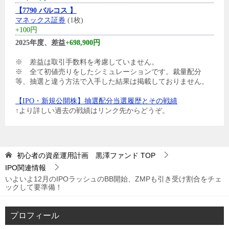
【7790 バルコス 】
マネックス証券
(1枚)
+100円
2025年度、差益
+698,900円
※ 差益は取引手数料を考慮していません。
※ 全て初値売りをしたシミュレーションです。裁量配分
等、抽選と違う方法で入手した結果は掲載しておりません。
【IPO・新規公開株】抽選配分当選履歴とその戦績
↑より詳しい過去の戦績はリンク先からどうぞ。
初心者の資産運用計画 黒澤ファンド
TOP
IPO関連情報
いよいよ12月のIPOラッシュのBB開始、ZMPも引き受け割合をチェ
ックして要準備！
プロフィール