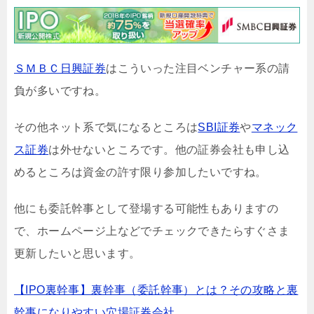
ＳＭＢＣ日興証券
はこういった注目ベンチャー系の請
負が多いですね。
その他ネット系で気になるところは
SBI証券
や
マネック
ス証券
は外せないところです。他の証券会社も申し込
めるところは資金の許す限り参加したいですね。
他にも委託幹事として登場する可能性もありますの
で、ホームページ上などでチェックできたらすぐさま
更新したいと思います。
【IPO裏幹事】裏幹事（委託幹事）とは？その攻略と裏
幹事になりやすい穴場証券会社