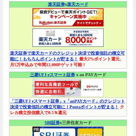
楽天証券
x
楽天カード
楽天証券で楽天カードのクレジット決済で投資信託の積立可
能に！もちろんポイントが貯まる！
最大2%ポイント還元、
月5万申込みで年間12,000Pゲット可能！
三菱UFJ eスマート証券
x au PAYカード
「三菱UFJ eスマート証券」x「auPAYカード」のクレジット
決済で投資信託の積立可能に！Pontaポイントが貯まる！
ク
レカ積立投信購入で0.5％還元
SBI証券
x三井住友カード