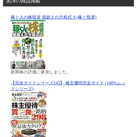
黒澤の雑誌掲載
稼ぐ人の株投資 億超えの方程式 9 (稼ぐ投資)
新興株の評価に参加しました。
【完全ガイドシリーズ145】 株主優待完全ガイド (100%ムッ
クシリーズ)