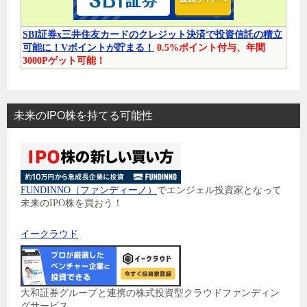
SBI証券x三井住友カードのクレジット決済で投資信託の積立
可能に！Vポイントが貯まる！
0.5%ポイント付与、年間
3000Pゲット可能！
未来のIPO株を持てる可能性
FUNDINNO（ファンディーノ）
でエンジェル投資家となって
未来のIPO株を買おう！
イークラウド
大和証券グループと連携の株式投資型クラウドファンディン
グサービス。