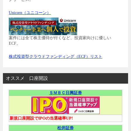
Unicorn（ユニコーン）
案件には全て株主優待が付くなど、投資家向けに優しい
ECF。
株式投資型クラウドファンディング（ECF）リスト
オススメ 口座開設
ＳＭＢＣ日興証券
新規口座開設でIPOの当選確率UP!
松井証券