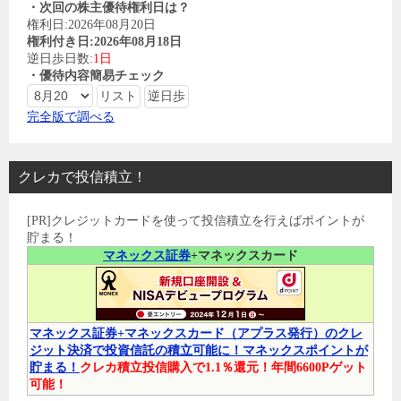
・次回の株主優待権利日は？
権利日:2026年08月20日
権利付き日:2026年08月18日
逆日歩日数:
1日
・優待内容簡易チェック
完全版で調べる
クレカで投信積立！
[PR]クレジットカードを使って投信積立を行えばポイントが
貯まる！
マネックス証券
+マネックスカード
マネックス証券+マネックスカード（アプラス発行）のクレ
ジット決済で投資信託の積立可能に！マネックスポイントが
貯まる！
クレカ積立投信購入で1.1％還元！年間6600Pゲット
可能！