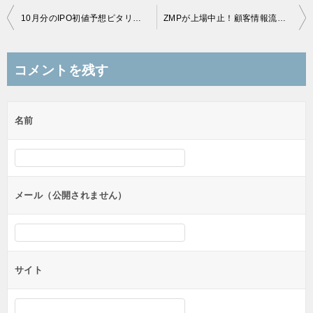
投
10月分のIPO初値予想ピタリ賞のアマゾンギフト券を送付しました！
ZMPが上場中止！顧客情報流出が影響
稿
ナ
コメントを残す
ビ
ゲ
名前
ー
シ
ョ
ン
メール（公開されません）
サイト