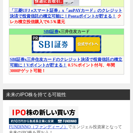
「三菱UFJ eスマート証券」x「auPAYカード」のクレジット
決済で投資信託の積立可能に！Pontaポイントが貯まる！
ク
レカ積立投信購入で0.5％還元
SBI証券
x三井住友カード
SBI証券x三井住友カードのクレジット決済で投資信託の積立
可能に！Vポイントが貯まる！
0.5%ポイント付与、年間
3000Pゲット可能！
未来のIPO株を持てる可能性
FUNDINNO（ファンディーノ）
でエンジェル投資家となって
未来のIPO株を買おう！