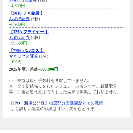
SMBC日興証券
(2枚)
+4,600円
【5016 ＪＸ金属 】
みずほ証券
(3枚)
+6,900円
【323A フライヤー 】
みずほ証券
(2枚)
+99,600円
【7790 バルコス 】
マネックス証券
(1枚)
+100円
2025年度、差益
+698,900円
※ 差益は取引手数料を考慮していません。
※ 全て初値売りをしたシミュレーションです。裁量配分
等、抽選と違う方法で入手した結果は掲載しておりません。
【IPO・新規公開株】抽選配分当選履歴とその戦績
↑より詳しい過去の戦績はリンク先からどうぞ。