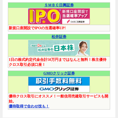
ＳＭＢＣ日興証券
新規口座開設でIPOの当選確率UP!
松井証券
1日の株式約定代金合計50万円まではなんと無料！株主優待
クロス取引必須口座！
GMOクリック証券
優待クロス取引にオススメ！一般信用売建取引サービスも開
始。
優待取得で合わせ技も！