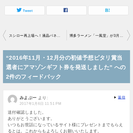
Tweet
投
スシロー再上場へ！液晶パネル合弁会社の上場観測も！
博多ラーメン「一風堂」が3月下旬にも東証マザーズ上場へ！
稿
ナ
“2016年11月・12月分の初値予想ピタリ賞当
ビ
選者にアマゾンギフト券を発送しました” への
ゲ
2件のフィードバック
ー
シ
みよぶー
より:
返信
ョ
2017年1月6日 11:51 PM
ン
送付確認しました。
ありがとうございます。
いつもお世話になっているサイト様にプレゼントまでもらえ
るとは。これからもよろしくお願いいたします。