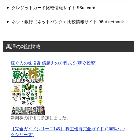
クレジットカード比較情報サイト 96ut.card
ネット銀行（ネットバンク）比較情報サイト 96ut.netbank
黒澤の雑誌掲載
稼ぐ人の株投資 億超えの方程式 9 (稼ぐ投資)
新興株の評価に参加しました。
【完全ガイドシリーズ145】 株主優待完全ガイド (100%ムッ
クシリーズ)