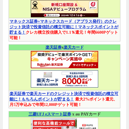
マネックス証券+マネックスカード（アプラス発行）のクレ
ジット決済で投資信託の積立可能に！マネックスポイントが
貯まる！
クレカ積立投信購入で1.1％還元！年間6600Pゲット
可能！
楽天証券
x
楽天カード
楽天証券で楽天カードのクレジット決済で投資信託の積立可
能に！もちろんポイントが貯まる！
最大2%ポイント還元、
月5万申込みで年間12,000Pゲット可能！
三菱UFJ eスマート証券
x au PAYカード