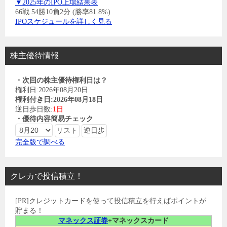
▼2025年のIPO上場結果表
66戦 54勝10負2分 (勝率81.8%)
IPOスケジュールを詳しく見る
株主優待情報
・次回の株主優待権利日は？
権利日:2026年08月20日
権利付き日:2026年08月18日
逆日歩日数:
1日
・優待内容簡易チェック
完全版で調べる
クレカで投信積立！
[PR]クレジットカードを使って投信積立を行えばポイントが
貯まる！
マネックス証券
+マネックスカード