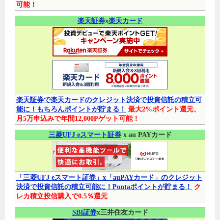
可能！
楽天証券
x
楽天カード
楽天証券で楽天カードのクレジット決済で投資信託の積立可
能に！もちろんポイントが貯まる！
最大2%ポイント還元、
月5万申込みで年間12,000Pゲット可能！
三菱UFJ eスマート証券
x au PAYカード
「三菱UFJ eスマート証券」x「auPAYカード」のクレジット
決済で投資信託の積立可能に！Pontaポイントが貯まる！
ク
レカ積立投信購入で0.5％還元
SBI証券
x三井住友カード