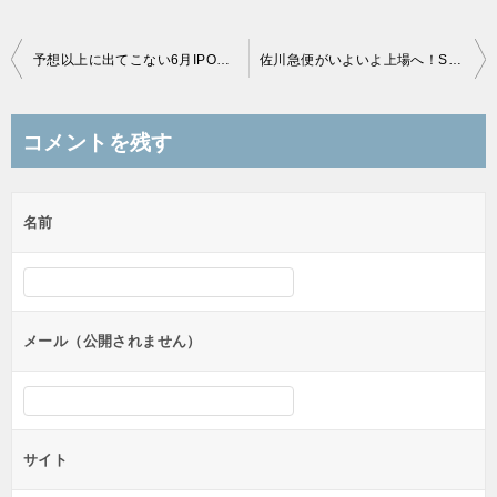
投
予想以上に出てこない6月IPO、現状小型4社のみ
佐川急便がいよいよ上場へ！SGホールディングスが東証に上場申請
稿
ナ
コメントを残す
ビ
ゲ
名前
ー
シ
ョ
ン
メール（公開されません）
サイト