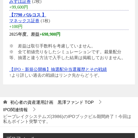
みずほ証券
(2枚)
+99,600円
【7790 バルコス 】
マネックス証券
(1枚)
+100円
2025年度、差益
+698,900円
※ 差益は取引手数料を考慮していません。
※ 全て初値売りをしたシミュレーションです。裁量配分
等、抽選と違う方法で入手した結果は掲載しておりません。
【IPO・新規公開株】抽選配分当選履歴とその戦績
↑より詳しい過去の戦績はリンク先からどうぞ。
初心者の資産運用計画 黒澤ファンド
TOP
IPO関連情報
ビーブレイクシステムズ(3986)のIPOブックビル期間終了！今回は
私もポイント突撃です。