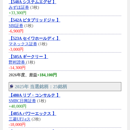
【548A システムエグゼ 】
みずほ証券
(3枚)
+33,300円
【542A ビタブリッドジャ 】
SBI証券
(1枚)
-6,900円
【523A セイワホールディ 】
マネックス証券
(1枚)
-3,000円
【505A ギークリー 】
野村證券
(1枚)
-14,300円
2026年度、差益
+184,100円
2025年 当選銘柄：25銘柄
【480A リブ・コンサルテ 】
SMBC日興証券
(1枚)
+40,000円
【485A パワーエックス 】
三菱UFJ eス
(2枚)
-18,000円