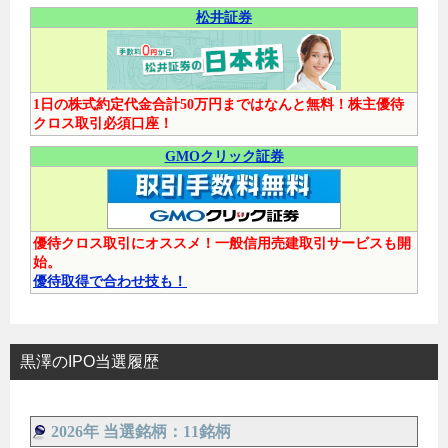
松井証券
1日の株式約定代金合計50万円まではなんと無料！株主優待
クロス取引必須口座！
GMOクリック証券
優待クロス取引にオススメ！一般信用売建取引サービスも開
始。
優待取得で合わせ技も！
黒澤のIPO当選履歴
2026年 当選銘柄：11銘柄