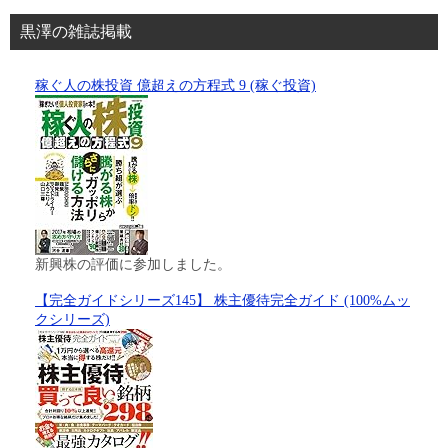
黒澤の雑誌掲載
稼ぐ人の株投資 億超えの方程式 9 (稼ぐ投資)
新興株の評価に参加しました。
【完全ガイドシリーズ145】 株主優待完全ガイド (100%ムッ
クシリーズ)