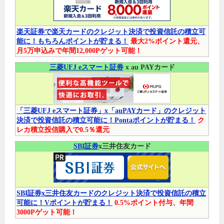
楽天証券で楽天カードのクレジット決済で投資信託の積立可
能に！もちろんポイントが貯まる！
最大2%ポイント還元、
月5万申込みで年間12,000Pゲット可能！
三菱UFJ eスマート証券
x au PAYカード
「三菱UFJ eスマート証券」x「auPAYカード」のクレジット
決済で投資信託の積立可能に！Pontaポイントが貯まる！
ク
レカ積立投信購入で0.5％還元
SBI証券
x三井住友カード
SBI証券x三井住友カードのクレジット決済で投資信託の積立
可能に！Vポイントが貯まる！
0.5%ポイント付与、年間
3000Pゲット可能！