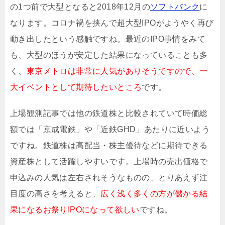
の1つ前で大型となると2018年12月の
ソフトバンク
に
なります。コロナ禍を挟んで超大型IPOがようやく再び
動き出したという感触ですね。最近のIPO事情をみて
も、大型のほうが安定した結果になっていることも多
く、
東京メトロは非常に人気がありそうですので、一
大イベントとして期待したいところ
です。
上場観測記事では他の鉄道株と比較されていて時価総
額では「京成電鉄」や「近鉄GHD」あたりに近いよう
ですね。鉄道株は高配当・株主優待などに期待できる
資産株として活躍しやすいです。上場時の売出価格で
申込みの人気は左右されそうなものの、とりあえず注
目度の高さを考えると、
広く浅く多くの方が儲かる結
果になるお祭りIPOになって欲しい
ですね。