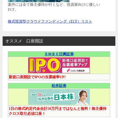
案件には全て株主優待が付くなど、投資家向けに優しい
ECF。
株式投資型クラウドファンディング（ECF）リスト
オススメ 口座開設
ＳＭＢＣ日興証券
新規口座開設でIPOの当選確率UP!
松井証券
1日の株式約定代金合計50万円まではなんと無料！株主優待
クロス取引必須口座！