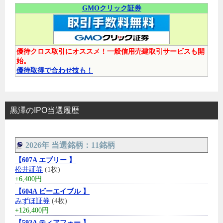
GMOクリック証券
優待クロス取引にオススメ！一般信用売建取引サービスも開
始。
優待取得で合わせ技も！
黒澤のIPO当選履歴
2026年 当選銘柄：11銘柄
【607A エブリー 】
松井証券
(1枚)
+6,400円
【604A ビーエイブル 】
みずほ証券
(4枚)
+126,400円
【593A ティアフォー 】