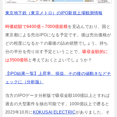
東京地下鉄（東京メトロ）のIPO新規上場観測情報
時価総額で6400億～7000億規模
を見込んでおり、国と
東京都による売出IPOになる予定です。後は売出価格が
どの程度になるか？の最後の詰め状態でしょう。持ち
分の半分を売り出す予定ということで、
吸収金額的に
は3500億弱
と考えておくとよいでしょうか？
【IPO結果一覧】上昇率、損益、その後の値動きなどチ
ェックに（分析版）
当方のIPOデータ分析版で吸収金額100億以上とすれば
過去の大型案件を抽出可能です。1000億以上で遡ると
2023年10月に
KOKUSAI ELECTRIC
がありました、そ