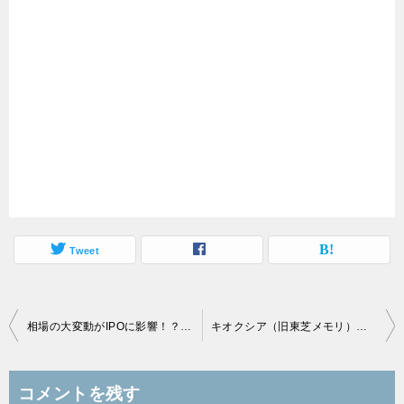
Tweet
投
相場の大変動がIPOに影響！？2024年9月のIPOが出てこない！
キオクシア（旧東芝メモリ）も10月上場予定！？10月に大型が2つも来るか？
稿
ナ
コメントを残す