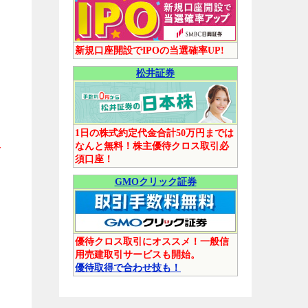
新規口座開設でIPOの当選確率UP!
松井証券
1日の株式約定代金合計50万円までは
なんと無料！株主優待クロス取引必
ば
須口座！
GMOクリック証券
優待クロス取引にオススメ！一般信
用売建取引サービスも開始。
優待取得で合わせ技も！