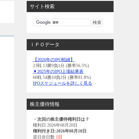
サイト検索
ＩＰＯデータ
【2026年のIPO戦績】
23戦 13勝9負1分 (勝率56.5%)
▼2025年のIPO上場結果表
66戦 54勝10負2分 (勝率81.8%)
IPOスケジュールを詳しく見る
株主優待情報
・次回の株主優待権利日は？
権利日:2026年08月20日
権利付き日:2026年08月18日
逆日歩日数:
1日