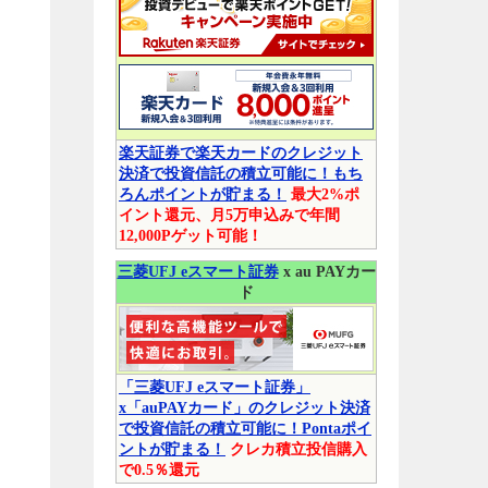
楽天証券で楽天カードのクレジット
決済で投資信託の積立可能に！もち
ろんポイントが貯まる！
最大2%ポ
イント還元、月5万申込みで年間
12,000Pゲット可能！
三菱UFJ eスマート証券
x au PAYカー
ド
「三菱UFJ eスマート証券」
x「auPAYカード」のクレジット決済
で投資信託の積立可能に！Pontaポイ
ントが貯まる！
クレカ積立投信購入
で0.5％還元