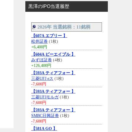
黒澤のIPO当選履歴
2026年 当選銘柄：11銘柄
【607A エブリー 】
松井証券
(1枚)
+6,400円
【604A ビーエイブル 】
みずほ証券
(4枚)
+126,400円
【593A ティアフォー 】
三菱UFJ eス
(1枚)
-7,600円
【593A ティアフォー 】
三菱UFJモルガ
(1枚)
-7,600円
【593A ティアフォー 】
SMBC日興証券
(1枚)
-7,600円
【581A GO 】