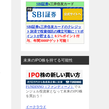
SBI証券
x三井住友カード
SBI証券x三井住友カードのクレジッ
ト決済で投資信託の積立可能に！Vポ
イントが貯まる！
0.5%ポイント付
与、年間3000Pゲット可能！
未来のIPO株を持てる可能性
ど
と
FUNDINNO（ファンディーノ）
でエ
ンジェル投資家となって未来のIPO株
を買おう！
イークラウド