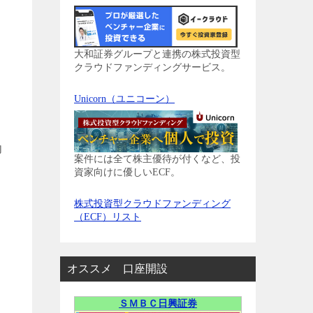
大和証券グループと連携の株式投資型
クラウドファンディングサービス。
Unicorn（ユニコーン）
向
案件には全て株主優待が付くなど、投
資家向けに優しいECF。
、
株式投資型クラウドファンディング
（ECF）リスト
オススメ 口座開設
ＳＭＢＣ日興証券