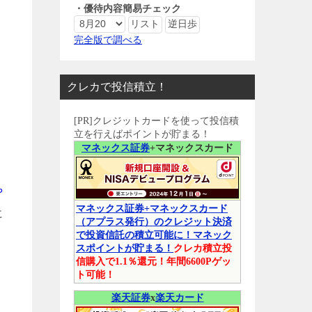
・優待内容簡易チェック
完全版で調べる
クレカで投信積立！
[PR]クレジットカードを使って投信積
立を行えばポイントが貯まる！
マネックス証券
+マネックスカード
や
マネックス証券+マネックスカード
に
（アプラス発行）のクレジット決済
で投資信託の積立可能に！マネック
スポイントが貯まる！
クレカ積立投
信購入で1.1％還元！年間6600Pゲッ
ト可能！
楽天証券
x
楽天カード