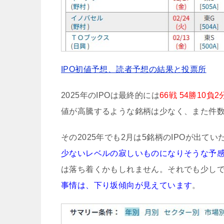
IPO初値予想、読者予想の結果と投票所
2025年のIPOは最終的には
66戦 54勝10負2分
値が高騰するような銘柄は少なく、また件
その2025年でも2月は5銘柄のIPOが出て
少ないレベルの寂しいものになりそうな予
は落ち着くかもしれません。それでも少し
事情は、下り坂傾向が見えています
。