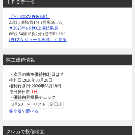
ＩＰＯデータ
【2026年のIPO戦績】
23戦 13勝9負1分 (勝率56.5%)
▼2025年のIPO上場結果表
66戦 54勝10負2分 (勝率81.8%)
IPOスケジュールを詳しく見る
株主優待情報
・次回の株主優待権利日は？
権利日:2026年08月20日
権利付き日:2026年08月18日
逆日歩日数:
1日
・優待内容簡易チェック
完全版で調べる
クレカで投信積立！