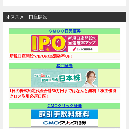
オススメ 口座開設
ＳＭＢＣ日興証券
新規口座開設でIPOの当選確率UP!
松井証券
1日の株式約定代金合計50万円まではなんと無料！株主優待
クロス取引必須口座！
GMOクリック証券