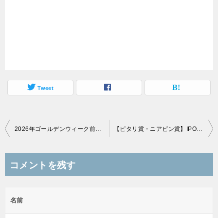
Tweet
投
2026年ゴールデンウィーク前までのIPOを振り返る
【ピタリ賞・ニアピン賞】IPO読者予想2026年4～6月上場分のアマゾンギフト券を送付しました【総額3,400円】
稿
ナ
コメントを残す
ビ
ゲ
名前
ー