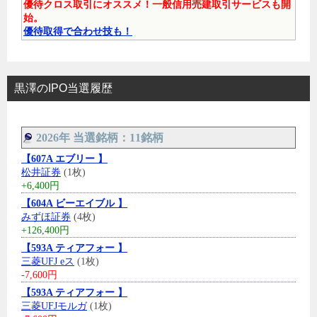
優待クロス取引にオススメ！一般信用売建取引サービスも開
始。
優待取得で合わせ技も！
黒澤のIPO当選履歴
2026年 当選銘柄：11銘柄
【607A エブリー 】
松井証券
(1枚)
+6,400円
【604A ビーエイブル 】
みずほ証券
(4枚)
+126,400円
【593A ティアフォー 】
三菱UFJ eス
(1枚)
-7,600円
【593A ティアフォー 】
三菱UFJモルガ
(1枚)