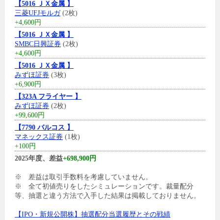
【5016 ＪＸ金属 】
三菱UFJモルガ
(2枚)
+4,600円
【5016 ＪＸ金属 】
SMBC日興証券
(2枚)
+4,600円
【5016 ＪＸ金属 】
みずほ証券
(3枚)
+6,900円
【323A フライヤー 】
みずほ証券
(2枚)
+99,600円
【7790 バルコス 】
マネックス証券
(1枚)
+100円
2025年度、差益
+698,900円
※ 差益は取引手数料を考慮していません。
※ 全て初値売りをしたシミュレーションです。裁量配分
等、抽選と違う方法で入手した結果は掲載しておりません。
【IPO・新規公開株】抽選配分当選履歴とその戦績