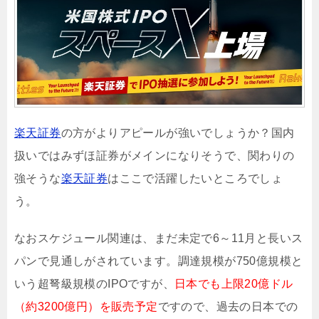
楽天証券
の方がよりアピールが強いでしょうか？国内
扱いではみずほ証券がメインになりそうで、関わりの
強そうな
楽天証券
はここで活躍したいところでしょ
う。
なおスケジュール関連は、まだ未定で6～11月と長いス
パンで見通しがされています。調達規模が750億規模と
いう超弩級規模のIPOですが、
日本でも上限20億ドル
（約3200億円）を販売予定
ですので、過去の日本での