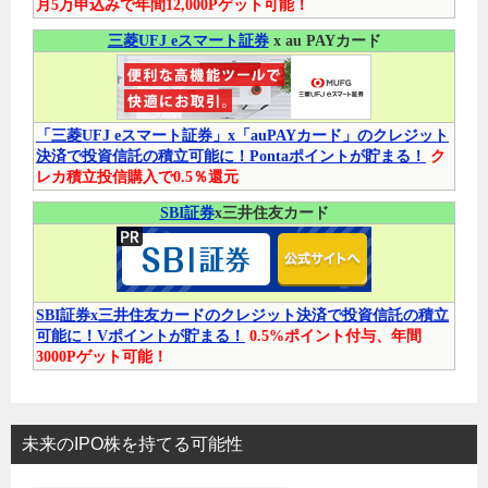
月5万申込みで年間12,000Pゲット可能！
三菱UFJ eスマート証券
x au PAYカード
「三菱UFJ eスマート証券」x「auPAYカード」のクレジット
決済で投資信託の積立可能に！Pontaポイントが貯まる！
ク
レカ積立投信購入で0.5％還元
SBI証券
x三井住友カード
SBI証券x三井住友カードのクレジット決済で投資信託の積立
可能に！Vポイントが貯まる！
0.5%ポイント付与、年間
3000Pゲット可能！
未来のIPO株を持てる可能性