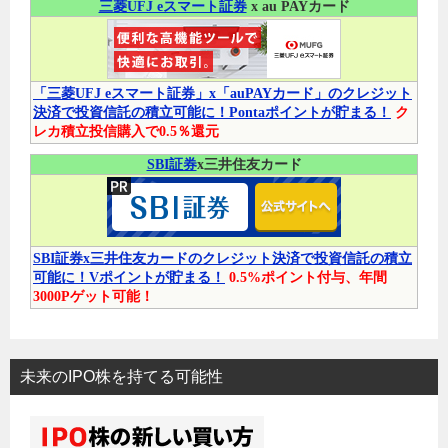
三菱UFJ eスマート証券
x au PAYカード
「三菱UFJ eスマート証券」x「auPAYカード」のクレジット
決済で投資信託の積立可能に！Pontaポイントが貯まる！
ク
レカ積立投信購入で0.5％還元
SBI証券
x三井住友カード
SBI証券x三井住友カードのクレジット決済で投資信託の積立
可能に！Vポイントが貯まる！
0.5%ポイント付与、年間
3000Pゲット可能！
未来のIPO株を持てる可能性