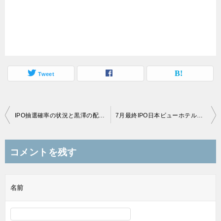
Tweet
投
IPO抽選確率の状況と黒澤の配分データに関して
7月最終IPO日本ビューホテルのスタンスは強弱分かれる？
稿
ナ
コメントを残す
ビ
ゲ
名前
ー
シ