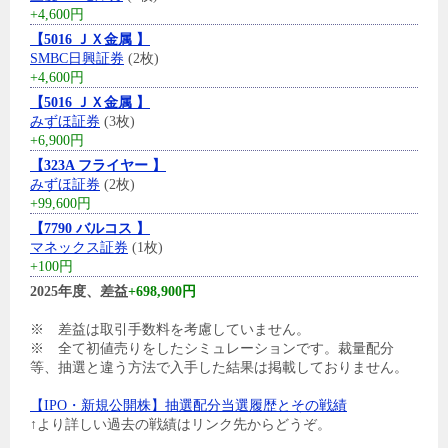
+4,600円
【5016 ＪＸ金属 】
SMBC日興証券
(2枚)
+4,600円
【5016 ＪＸ金属 】
みずほ証券
(3枚)
+6,900円
【323A フライヤー 】
みずほ証券
(2枚)
+99,600円
【7790 バルコス 】
マネックス証券
(1枚)
+100円
2025年度、差益
+698,900円
※ 差益は取引手数料を考慮していません。
※ 全て初値売りをしたシミュレーションです。裁量配分
等、抽選と違う方法で入手した結果は掲載しておりません。
【IPO・新規公開株】抽選配分当選履歴とその戦績
↑より詳しい過去の戦績はリンク先からどうぞ。