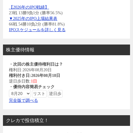
【2026年のIPO戦績】
23戦 13勝9負1分 (勝率56.5%)
▼2025年のIPO上場結果表
66戦 54勝10負2分 (勝率81.8%)
IPOスケジュールを詳しく見る
株主優待情報
・次回の株主優待権利日は？
権利日:2026年08月20日
権利付き日:2026年08月18日
逆日歩日数:
1日
・優待内容簡易チェック
完全版で調べる
クレカで投信積立！