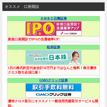
オススメ 口座開設
ＳＭＢＣ日興証券
新規口座開設でIPOの当選確率UP!
松井証券
1日の株式約定代金合計50万円まではなんと無料！株主優待
クロス取引必須口座！
GMOクリック証券
優待クロス取引にオススメ！一般信用売建取引サービスも開
始。