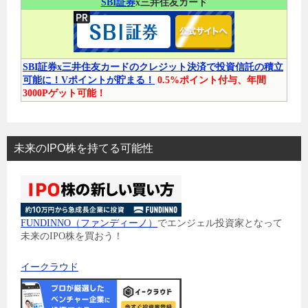
SBI証券
x三井住友カード
SBI証券x三井住友カードのクレジット決済で投資信託の積立
可能に！Vポイントが貯まる！
0.5%ポイント付与、年間
3000Pゲット可能！
未来のIPO株を持てる可能性
FUNDINNO（ファンディーノ）
でエンジェル投資家となって
未来のIPO株を買おう！
イークラウド