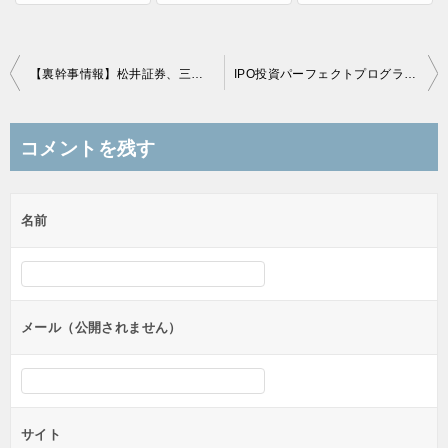
投
【裏幹事情報】松井証券、三菱UFJ eスマート証券で取り扱いあり
IPO投資パーフェクトプログラム、期間限定配信中
稿
ナ
コメントを残す
ビ
ゲ
名前
ー
シ
ョ
ン
メール（公開されません）
サイト