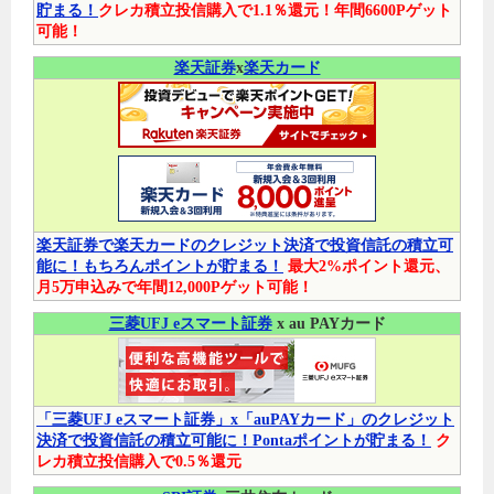
貯まる！
クレカ積立投信購入で1.1％還元！年間6600Pゲット
可能！
楽天証券
x
楽天カード
楽天証券で楽天カードのクレジット決済で投資信託の積立可
能に！もちろんポイントが貯まる！
最大2%ポイント還元、
月5万申込みで年間12,000Pゲット可能！
三菱UFJ eスマート証券
x au PAYカード
「三菱UFJ eスマート証券」x「auPAYカード」のクレジット
決済で投資信託の積立可能に！Pontaポイントが貯まる！
ク
レカ積立投信購入で0.5％還元