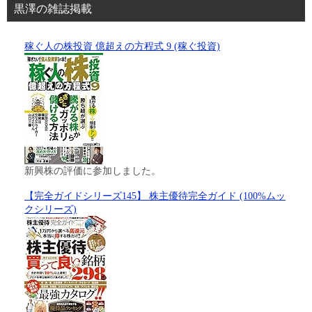
黒澤の雑誌掲載
稼ぐ人の株投資 億超えの方程式 9 (稼ぐ投資)
新興株の評価に参加しました。
【完全ガイドシリーズ145】 株主優待完全ガイド (100%ムッ
クシリーズ)