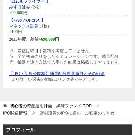
【323A フライヤー 】
みずほ証券
(2枚)
+99,600円
【7790 バルコス 】
マネックス証券
(1枚)
+100円
2025年度、差益
+698,900円
※ 差益は取引手数料を考慮していません。
※ 全て初値売りをしたシミュレーションです。裁量配分
等、抽選と違う方法で入手した結果は掲載しておりません。
【IPO・新規公開株】抽選配分当選履歴とその戦績
↑より詳しい過去の戦績はリンク先からどうぞ。
初心者の資産運用計画 黒澤ファンド
TOP
IPO関連情報
野村證券のIPO抽選ルール変更のまとめ
プロフィール