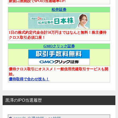
新規口座開設でIPOの当選確率UP!
松井証券
1日の株式約定代金合計50万円まではなんと無料！株主優待
クロス取引必須口座！
GMOクリック証券
優待クロス取引にオススメ！一般信用売建取引サービスも開
始。
優待取得で合わせ技も！
黒澤のIPO当選履歴