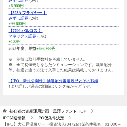
みずほ証券
(3枚)
+6,900円
【323A フライヤー 】
みずほ証券
(2枚)
+99,600円
【7790 バルコス 】
マネックス証券
(1枚)
+100円
2025年度、差益
+698,900円
※ 差益は取引手数料を考慮していません。
※ 全て初値売りをしたシミュレーションです。裁量配分
等、抽選と違う方法で入手した結果は掲載しておりません。
【IPO・新規公開株】抽選配分当選履歴とその戦績
↑より詳しい過去の戦績はリンク先からどうぞ。
初心者の資産運用計画 黒澤ファンド
TOP
IPO関連情報
IPO仮条件決定
【IPO】大江戸温泉リート投資法人(3472)の仮条件発表！91,000～