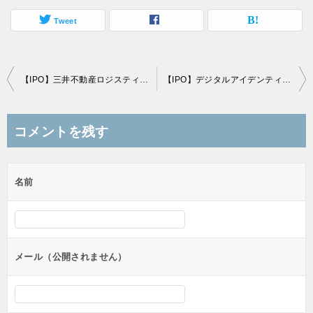
Tweet
投
【IPO】三井不動産ロジスティクスパーク投資法人(3471)の仮条件発表！250,000～270,000円と強気設定
【IPO】デジタルアイデンティティ(6533)の仮条件発表！1,400～1,540円と上限想定価格の通常設定
稿
ナ
コメントを残す
ビ
ゲ
名前
ー
シ
ョ
ン
メール（公開されません）