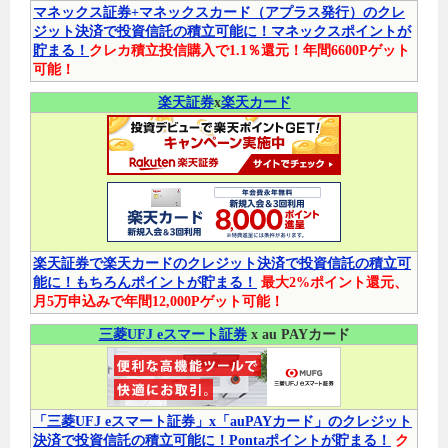
マネックス証券+マネックスカード（アプラス発行）のクレ
ジット決済で投資信託の積立可能に！マネックスポイントが
貯まる！
クレカ積立投信購入で1.1％還元！年間6600Pゲット
可能！
楽天証券
x
楽天カード
楽天証券で楽天カードのクレジット決済で投資信託の積立可
能に！もちろんポイントが貯まる！
最大2%ポイント還元、
月5万申込みで年間12,000Pゲット可能！
三菱UFJ eスマート証券
x au PAYカード
「三菱UFJ eスマート証券」x「auPAYカード」のクレジット
決済で投資信託の積立可能に！Pontaポイントが貯まる！
ク