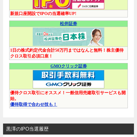
新規口座開設でIPOの当選確率UP!
松井証券
1日の株式約定代金合計50万円まではなんと無料！株主優待
クロス取引必須口座！
GMOクリック証券
優待クロス取引にオススメ！一般信用売建取引サービスも開
始。
優待取得で合わせ技も！
黒澤のIPO当選履歴