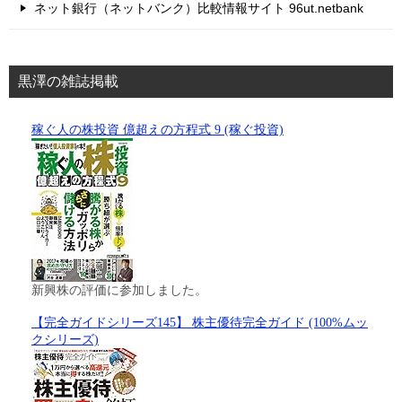
ネット銀行（ネットバンク）比較情報サイト 96ut.netbank
黒澤の雑誌掲載
稼ぐ人の株投資 億超えの方程式 9 (稼ぐ投資)
新興株の評価に参加しました。
【完全ガイドシリーズ145】 株主優待完全ガイド (100%ムッ
クシリーズ)