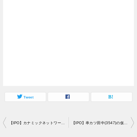
Tweet
投
【IPO】カナミックネットワーク(3939)の仮条件発表！2,760～3,000円と下限想定価格の強気設定
【IPO】串カツ田中(3547)の仮条件発表！3,610～3,900円と下限想定価格の強気設定
稿