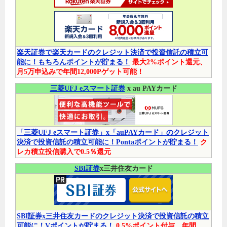
楽天証券で楽天カードのクレジット決済で投資信託の積立可
能に！もちろんポイントが貯まる！
最大2%ポイント還元、
月5万申込みで年間12,000Pゲット可能！
三菱UFJ eスマート証券
x au PAYカード
「三菱UFJ eスマート証券」x「auPAYカード」のクレジット
決済で投資信託の積立可能に！Pontaポイントが貯まる！
ク
レカ積立投信購入で0.5％還元
SBI証券
x三井住友カード
SBI証券x三井住友カードのクレジット決済で投資信託の積立
可能に！Vポイントが貯まる！
0.5%ポイント付与、年間