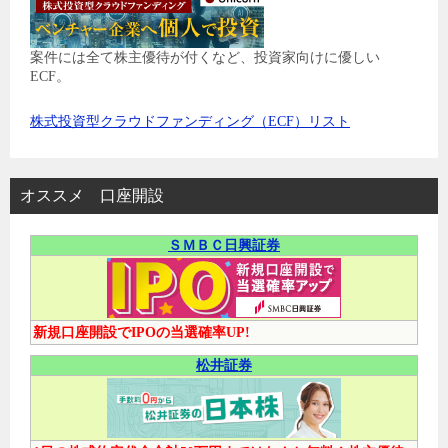
案件には全て株主優待が付くなど、投資家向けに優しい
ECF。
株式投資型クラウドファンディング（ECF）リスト
オススメ 口座開設
ＳＭＢＣ日興証券
新規口座開設でIPOの当選確率UP!
松井証券