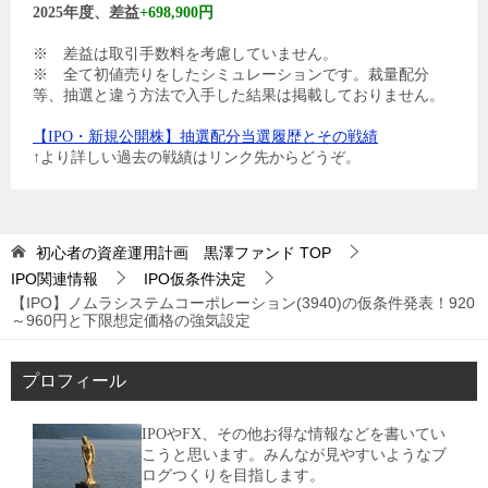
2025年度、差益
+698,900円
※ 差益は取引手数料を考慮していません。
※ 全て初値売りをしたシミュレーションです。裁量配分
等、抽選と違う方法で入手した結果は掲載しておりません。
【IPO・新規公開株】抽選配分当選履歴とその戦績
↑より詳しい過去の戦績はリンク先からどうぞ。
初心者の資産運用計画 黒澤ファンド
TOP
IPO関連情報
IPO仮条件決定
【IPO】ノムラシステムコーポレーション(3940)の仮条件発表！920
～960円と下限想定価格の強気設定
プロフィール
IPOやFX、その他お得な情報などを書いてい
こうと思います。みんなが見やすいようなブ
ログつくりを目指します。