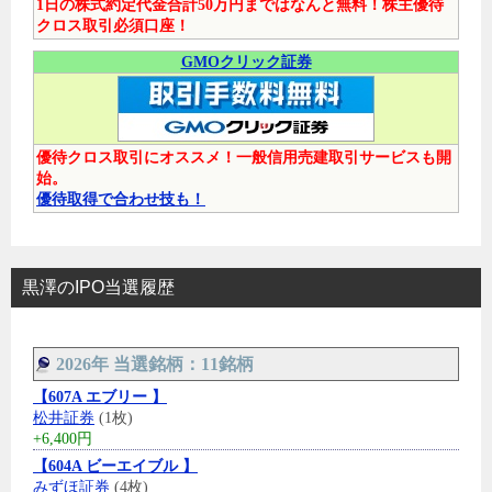
1日の株式約定代金合計50万円まではなんと無料！株主優待
クロス取引必須口座！
GMOクリック証券
優待クロス取引にオススメ！一般信用売建取引サービスも開
始。
優待取得で合わせ技も！
黒澤のIPO当選履歴
2026年 当選銘柄：11銘柄
【607A エブリー 】
松井証券
(1枚)
+6,400円
【604A ビーエイブル 】
みずほ証券
(4枚)