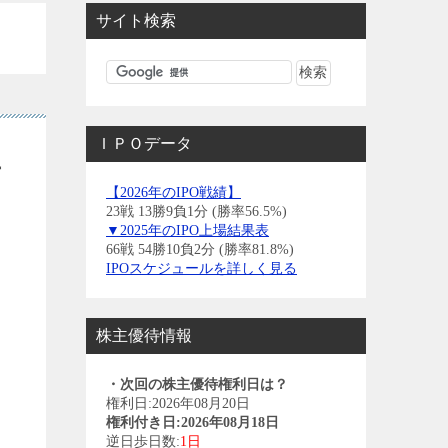
サイト検索
ＩＰＯデータ
上
【2026年のIPO戦績】
23戦 13勝9負1分 (勝率56.5%)
▼2025年のIPO上場結果表
66戦 54勝10負2分 (勝率81.8%)
IPOスケジュールを詳しく見る
株主優待情報
・次回の株主優待権利日は？
権利日:2026年08月20日
権利付き日:2026年08月18日
逆日歩日数:
1日