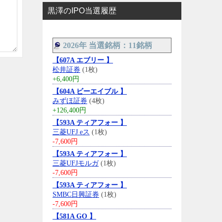
黒澤のIPO当選履歴
2026年 当選銘柄：11銘柄
【607A エブリー 】
松井証券
(1枚)
+6,400円
【604A ビーエイブル 】
みずほ証券
(4枚)
+126,400円
【593A ティアフォー 】
三菱UFJ eス
(1枚)
-7,600円
【593A ティアフォー 】
三菱UFJモルガ
(1枚)
-7,600円
【593A ティアフォー 】
SMBC日興証券
(1枚)
-7,600円
【581A GO 】