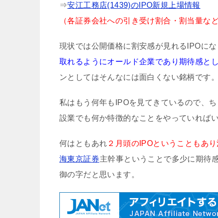
⇒
安江工務店(1439)のIPO新規上場情報
（各証券会社への引き受け割合・割当量な
現状では公開価格に割安感が見れるIPOに
取れるようにオールド企業であり期待感と
ンとしてはそんなには面白くない銘柄です
私はもう何年もIPOを見てきているので、
設業でも何か特徴的なことをやっていれば
何はともあれ
２月頭のIPOということもあ
海東京証券
主幹事ということで多少に期待
御の字だと思います。