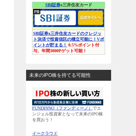
SBI証券
x三井住友カード
SBI証券x三井住友カードのクレジッ
ト決済で投資信託の積立可能に！Vポ
イントが貯まる！
0.5%ポイント付
与、年間3000Pゲット可能！
未来のIPO株を持てる可能性
FUNDINNO（ファンディーノ）
でエ
ンジェル投資家となって未来のIPO株
を買おう！
イークラウド