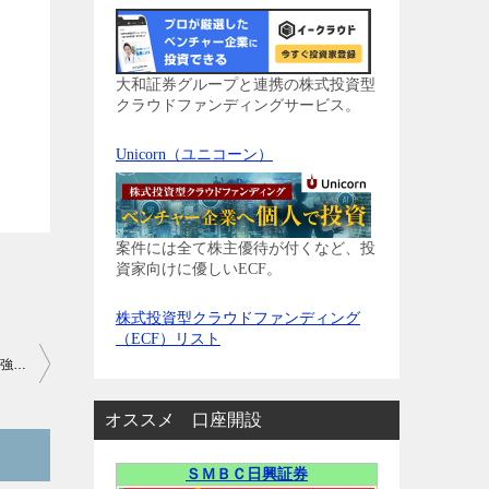
大和証券グループと連携の株式投資型
クラウドファンディングサービス。
Unicorn（ユニコーン）
案件には全て株主優待が付くなど、投
資家向けに優しいECF。
株式投資型クラウドファンディング
（ECF）リスト
【IPO】日宣(6543)の仮条件発表！1,540～1,600円と上限引き上げ強気価格設定
オススメ 口座開設
ＳＭＢＣ日興証券