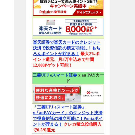
楽天証券で楽天カードのクレジット
決済で投資信託の積立可能に！もち
ろんポイントが貯まる！
最大2%ポ
イント還元、月5万申込みで年間
12,000Pゲット可能！
三菱UFJ eスマート証券
x au PAYカー
ド
「三菱UFJ eスマート証券」
x「auPAYカード」のクレジット決済
で投資信託の積立可能に！Pontaポイ
ントが貯まる！
クレカ積立投信購入
で0.5％還元