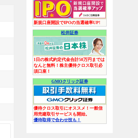
新規口座開設でIPOの当選確率UP!
松井証券
1日の株式約定代金合計50万円までは
なんと無料！株主優待クロス取引必
須口座！
GMOクリック証券
優待クロス取引にオススメ！一般信
用売建取引サービスも開始。
優待取得で合わせ技も！