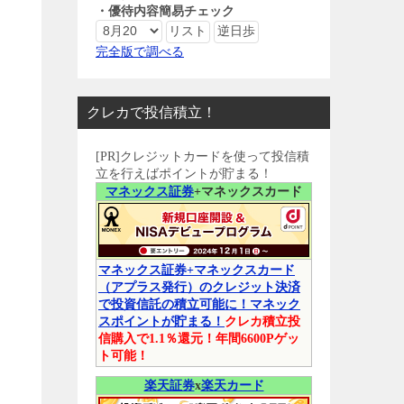
・優待内容簡易チェック
完全版で調べる
クレカで投信積立！
[PR]クレジットカードを使って投信積
立を行えばポイントが貯まる！
マネックス証券
+マネックスカード
マネックス証券+マネックスカード
（アプラス発行）のクレジット決済
で投資信託の積立可能に！マネック
スポイントが貯まる！
クレカ積立投
信購入で1.1％還元！年間6600Pゲッ
ト可能！
楽天証券
x
楽天カード