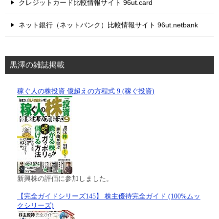
クレジットカード比較情報サイト 96ut.card
ネット銀行（ネットバンク）比較情報サイト 96ut.netbank
黒澤の雑誌掲載
稼ぐ人の株投資 億超えの方程式 9 (稼ぐ投資)
新興株の評価に参加しました。
【完全ガイドシリーズ145】 株主優待完全ガイド (100%ムッ
クシリーズ)