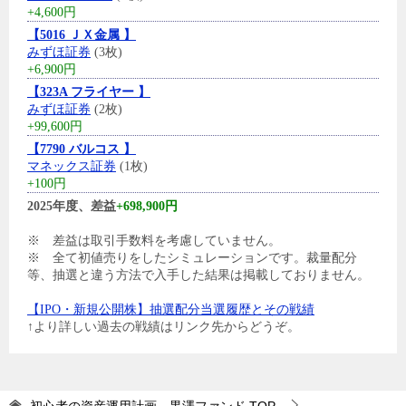
+4,600円
【5016 ＪＸ金属 】
みずほ証券
(3枚)
+6,900円
【323A フライヤー 】
みずほ証券
(2枚)
+99,600円
【7790 バルコス 】
マネックス証券
(1枚)
+100円
2025年度、差益
+698,900円
※ 差益は取引手数料を考慮していません。
※ 全て初値売りをしたシミュレーションです。裁量配分
等、抽選と違う方法で入手した結果は掲載しておりません。
【IPO・新規公開株】抽選配分当選履歴とその戦績
↑より詳しい過去の戦績はリンク先からどうぞ。
初心者の資産運用計画 黒澤ファンド
TOP