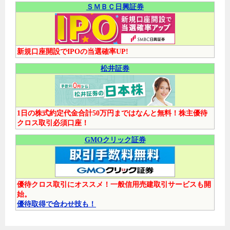
ＳＭＢＣ日興証券
新規口座開設でIPOの当選確率UP!
松井証券
1日の株式約定代金合計50万円まではなんと無料！株主優待
クロス取引必須口座！
GMOクリック証券
優待クロス取引にオススメ！一般信用売建取引サービスも開
始。
優待取得で合わせ技も！