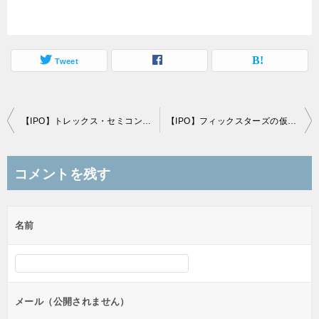
Tweet
投
【IPO】トレックス・セミコンダクターの仮条件発表、上限想定価格設定
【IPO】フィックスターズの仮条件発表、下限想定価格の強気設定
稿
ナ
コメントを残す
ビ
ゲ
名前
ー
シ
ョ
ン
メール（公開されません）