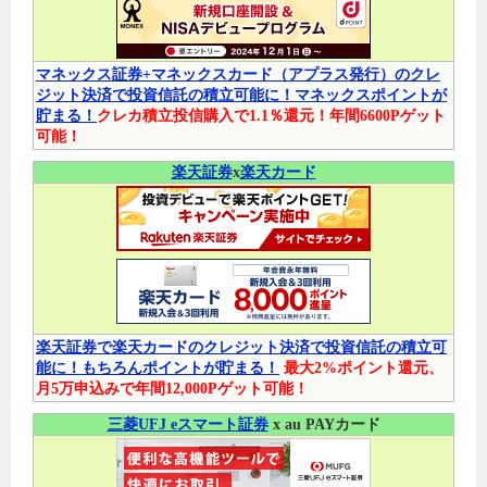
マネックス証券+マネックスカード（アプラス発行）のクレ
ジット決済で投資信託の積立可能に！マネックスポイントが
貯まる！
クレカ積立投信購入で1.1％還元！年間6600Pゲット
可能！
楽天証券
x
楽天カード
楽天証券で楽天カードのクレジット決済で投資信託の積立可
能に！もちろんポイントが貯まる！
最大2%ポイント還元、
月5万申込みで年間12,000Pゲット可能！
三菱UFJ eスマート証券
x au PAYカード