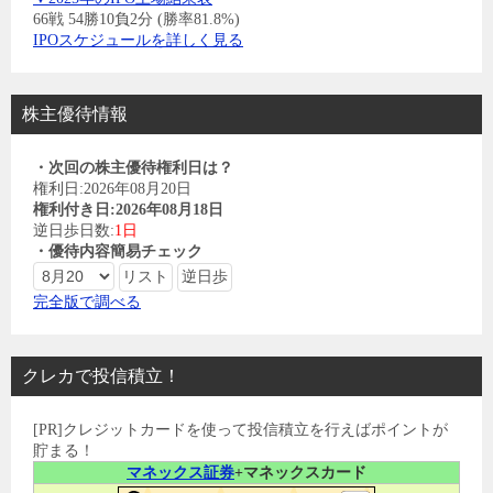
66戦 54勝10負2分 (勝率81.8%)
IPOスケジュールを詳しく見る
株主優待情報
・次回の株主優待権利日は？
権利日:2026年08月20日
権利付き日:2026年08月18日
逆日歩日数:
1日
・優待内容簡易チェック
完全版で調べる
クレカで投信積立！
[PR]クレジットカードを使って投信積立を行えばポイントが
貯まる！
マネックス証券
+マネックスカード