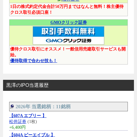
1日の株式約定代金合計50万円まではなんと無料！株主優待
クロス取引必須口座！
GMOクリック証券
優待クロス取引にオススメ！一般信用売建取引サービスも開
始。
優待取得で合わせ技も！
黒澤のIPO当選履歴
2026年 当選銘柄：11銘柄
【607A エブリー 】
松井証券
(1枚)
+6,400円
【604A ビーエイブル 】