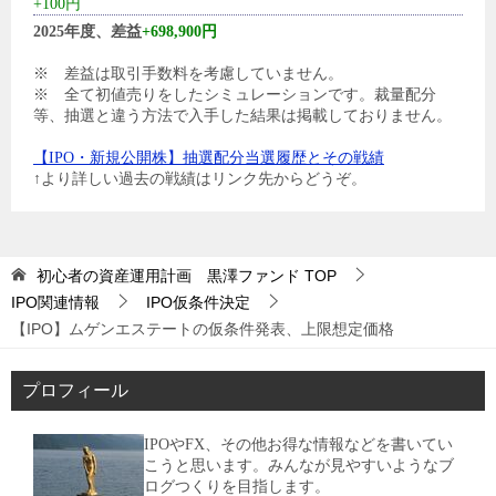
+100円
2025年度、差益
+698,900円
※ 差益は取引手数料を考慮していません。
※ 全て初値売りをしたシミュレーションです。裁量配分
等、抽選と違う方法で入手した結果は掲載しておりません。
【IPO・新規公開株】抽選配分当選履歴とその戦績
↑より詳しい過去の戦績はリンク先からどうぞ。
初心者の資産運用計画 黒澤ファンド
TOP
IPO関連情報
IPO仮条件決定
【IPO】ムゲンエステートの仮条件発表、上限想定価格
プロフィール
IPOやFX、その他お得な情報などを書いてい
こうと思います。みんなが見やすいようなブ
ログつくりを目指します。