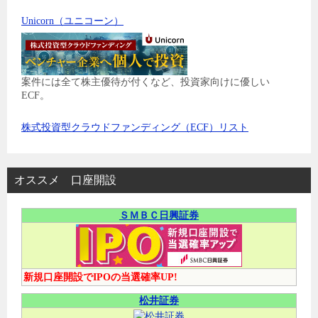
Unicorn（ユニコーン）
案件には全て株主優待が付くなど、投資家向けに優しい
ECF。
株式投資型クラウドファンディング（ECF）リスト
オススメ 口座開設
ＳＭＢＣ日興証券
新規口座開設でIPOの当選確率UP!
松井証券