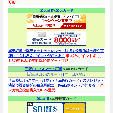
可能！
楽天証券
x
楽天カード
楽天証券で楽天カードのクレジット決済で投資信託の積立可
能に！もちろんポイントが貯まる！
最大2%ポイント還元、
月5万申込みで年間12,000Pゲット可能！
三菱UFJ eスマート証券
x au PAYカード
「三菱UFJ eスマート証券」x「auPAYカード」のクレジット
決済で投資信託の積立可能に！Pontaポイントが貯まる！
ク
レカ積立投信購入で0.5％還元
SBI証券
x三井住友カード