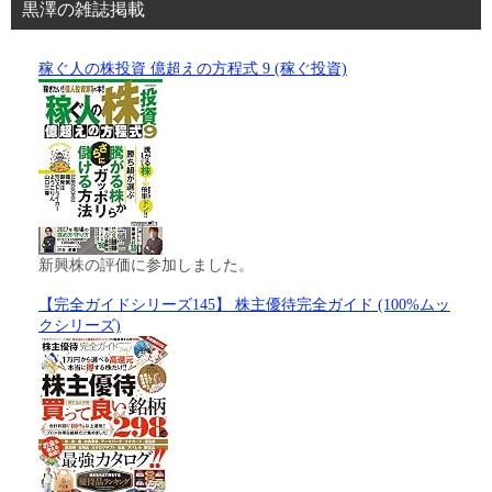
黒澤の雑誌掲載
稼ぐ人の株投資 億超えの方程式 9 (稼ぐ投資)
新興株の評価に参加しました。
【完全ガイドシリーズ145】 株主優待完全ガイド (100%ムッ
クシリーズ)