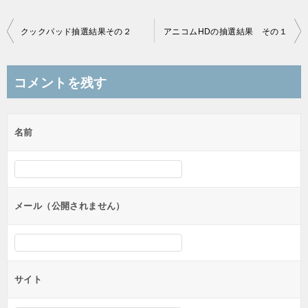
投
クックパッド抽選結果その２
アニコムHDの抽選結果 その１
稿
ナ
コメントを残す
ビ
ゲ
名前
ー
シ
ョ
ン
メール（公開されません）
サイト