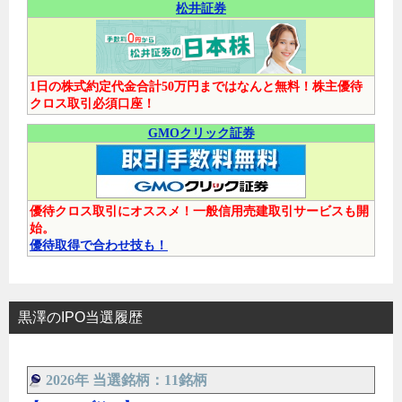
松井証券
1日の株式約定代金合計50万円まではなんと無料！株主優待
クロス取引必須口座！
GMOクリック証券
優待クロス取引にオススメ！一般信用売建取引サービスも開
始。
優待取得で合わせ技も！
黒澤のIPO当選履歴
2026年 当選銘柄：11銘柄