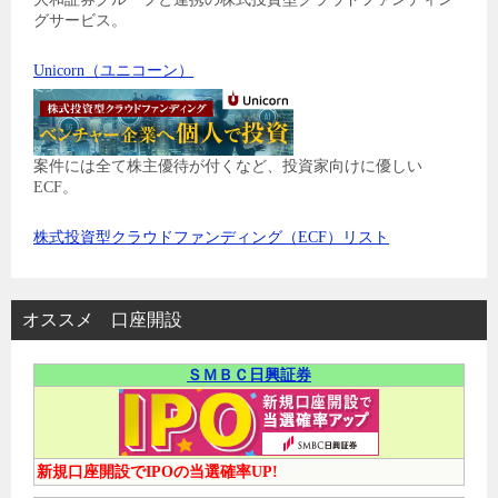
グサービス。
Unicorn（ユニコーン）
案件には全て株主優待が付くなど、投資家向けに優しい
ECF。
株式投資型クラウドファンディング（ECF）リスト
オススメ 口座開設
ＳＭＢＣ日興証券
新規口座開設でIPOの当選確率UP!