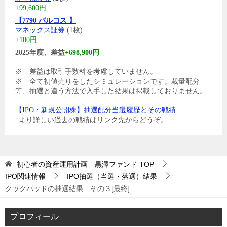
+99,600円
【7790 バルコス 】
マネックス証券
(1枚)
+100円
2025年度、差益
+698,900円
※ 差益は取引手数料を考慮していません。
※ 全て初値売りをしたシミュレーションです。裁量配分
等、抽選と違う方法で入手した結果は掲載しておりません。
【IPO・新規公開株】抽選配分当選履歴とその戦績
↑より詳しい過去の戦績はリンク先からどうぞ。
初心者の資産運用計画 黒澤ファンド
TOP
IPO関連情報
IPO抽選（当選・落選）結果
クックパッドの抽選結果 その３[最終]
プロフィール