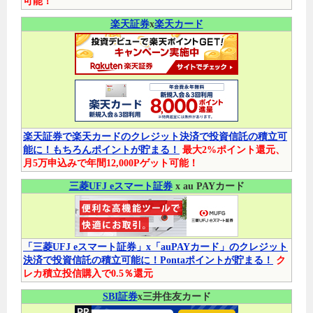
可能！
楽天証券
x
楽天カード
楽天証券で楽天カードのクレジット決済で投資信託の積立可
能に！もちろんポイントが貯まる！
最大2%ポイント還元、
月5万申込みで年間12,000Pゲット可能！
三菱UFJ eスマート証券
x au PAYカード
「三菱UFJ eスマート証券」x「auPAYカード」のクレジット
決済で投資信託の積立可能に！Pontaポイントが貯まる！
ク
レカ積立投信購入で0.5％還元
SBI証券
x三井住友カード