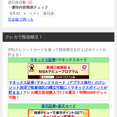
逆日歩日数:
1日
・優待内容簡易チェック
完全版で調べる
クレカで投信積立！
[PR]クレジットカードを使って投信積立を行えばポイントが
貯まる！
マネックス証券
+マネックスカード
マネックス証券+マネックスカード（アプラス発行）のクレ
ジット決済で投資信託の積立可能に！マネックスポイントが
貯まる！
クレカ積立投信購入で1.1％還元！年間6600Pゲット
可能！
楽天証券
x
楽天カード