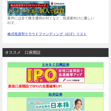
案件には全て株主優待が付くなど、投資家向けに優しい
ECF。
株式投資型クラウドファンディング（ECF）リスト
オススメ 口座開設
ＳＭＢＣ日興証券
新規口座開設でIPOの当選確率UP!
松井証券