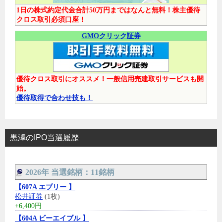
1日の株式約定代金合計50万円まではなんと無料！株主優待
クロス取引必須口座！
GMOクリック証券
優待クロス取引にオススメ！一般信用売建取引サービスも開
始。
優待取得で合わせ技も！
黒澤のIPO当選履歴
2026年 当選銘柄：11銘柄
【607A エブリー 】
松井証券
(1枚)
+6,400円
【604A ビーエイブル 】