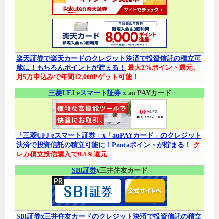
楽天証券で楽天カードのクレジット決済で投資信託の積立可
能に！もちろんポイントが貯まる！
最大2%ポイント還元、
月5万申込みで年間12,000Pゲット可能！
三菱UFJ eスマート証券
x au PAYカード
「三菱UFJ eスマート証券」x「auPAYカード」のクレジット
決済で投資信託の積立可能に！Pontaポイントが貯まる！
ク
レカ積立投信購入で0.5％還元
SBI証券
x三井住友カード
SBI証券x三井住友カードのクレジット決済で投資信託の積立