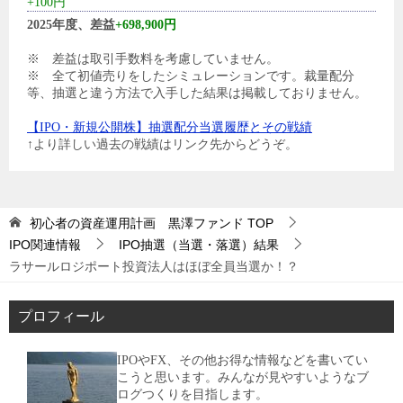
+100円
2025年度、差益
+698,900円
※ 差益は取引手数料を考慮していません。
※ 全て初値売りをしたシミュレーションです。裁量配分
等、抽選と違う方法で入手した結果は掲載しておりません。
【IPO・新規公開株】抽選配分当選履歴とその戦績
↑より詳しい過去の戦績はリンク先からどうぞ。
初心者の資産運用計画 黒澤ファンド
TOP
IPO関連情報
IPO抽選（当選・落選）結果
ラサールロジポート投資法人はほぼ全員当選か！？
プロフィール
IPOやFX、その他お得な情報などを書いてい
こうと思います。みんなが見やすいようなブ
ログつくりを目指します。