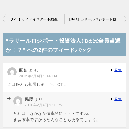
投
【IPO】ケイアイスター不動産(3645)の抽選結果（当選、落選情報）
【IPO】ラサールロジポート投資法人(3466)の抽選結果（当選、落選情報）
稿
ナ
“ラサールロジポート投資法人はほぼ全員当選
ビ
か！？” への2件のフィードバック
ゲ
ー
匿名
より:
返信
シ
2016年2月4日 9:44 PM
ョ
２口座とも落選しました。OTL
ン
黒澤
より:
返信
2016年2月4日 9:50 PM
それは、なかなか確率的に・・・ですね。
まぁ確率ですからそんなこともあるでしょう。