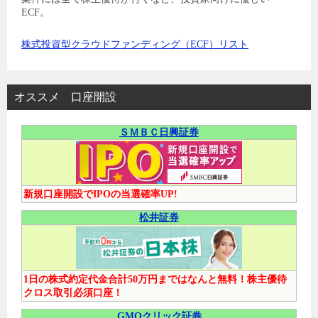
ECF。
株式投資型クラウドファンディング（ECF）リスト
オススメ 口座開設
ＳＭＢＣ日興証券
新規口座開設でIPOの当選確率UP!
松井証券
1日の株式約定代金合計50万円まではなんと無料！株主優待
クロス取引必須口座！
GMOクリック証券