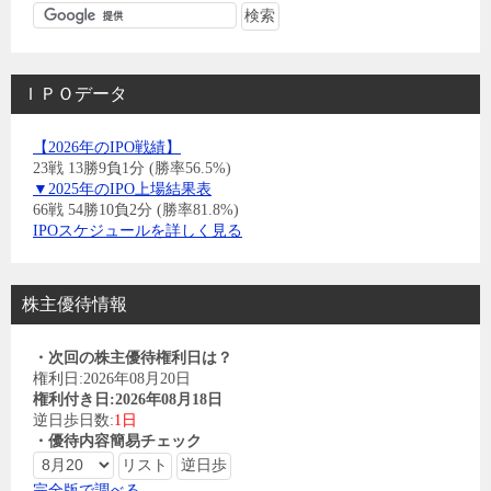
ＩＰＯデータ
【2026年のIPO戦績】
23戦 13勝9負1分 (勝率56.5%)
▼2025年のIPO上場結果表
66戦 54勝10負2分 (勝率81.8%)
IPOスケジュールを詳しく見る
株主優待情報
・次回の株主優待権利日は？
権利日:2026年08月20日
権利付き日:2026年08月18日
逆日歩日数:
1日
・優待内容簡易チェック
完全版で調べる