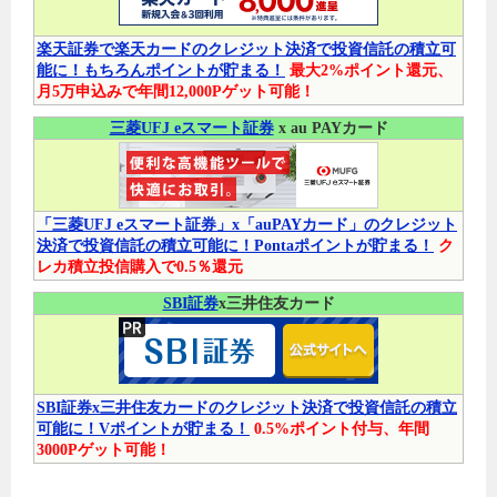
楽天証券で楽天カードのクレジット決済で投資信託の積立可
能に！もちろんポイントが貯まる！
最大2%ポイント還元、
月5万申込みで年間12,000Pゲット可能！
三菱UFJ eスマート証券
x au PAYカード
「三菱UFJ eスマート証券」x「auPAYカード」のクレジット
決済で投資信託の積立可能に！Pontaポイントが貯まる！
ク
レカ積立投信購入で0.5％還元
SBI証券
x三井住友カード
SBI証券x三井住友カードのクレジット決済で投資信託の積立
可能に！Vポイントが貯まる！
0.5%ポイント付与、年間
3000Pゲット可能！