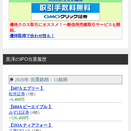
優待クロス取引にオススメ！一般信用売建取引サービスも開
始。
優待取得で合わせ技も！
黒澤のIPO当選履歴
2026年 当選銘柄：11銘柄
【607A エブリー 】
松井証券
(1枚)
+6,400円
【604A ビーエイブル 】
みずほ証券
(4枚)
+126,400円
【593A ティアフォー 】
三菱UFJ eス
(1枚)