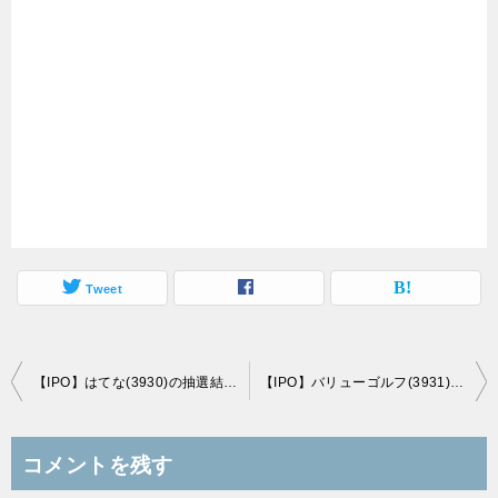
Tweet
投
【IPO】はてな(3930)の抽選結果（当選、落選情報）
【IPO】バリューゴルフ(3931)の抽選結果（当選、落選情報）
稿
ナ
コメントを残す
ビ