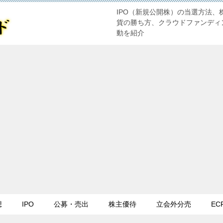
IPO（新規公開株）の当選方法、
貨の勝ち方、クラウドファンディ
動を紹介
想
IPO
公募・売出
株主優待
立会外分売
EC