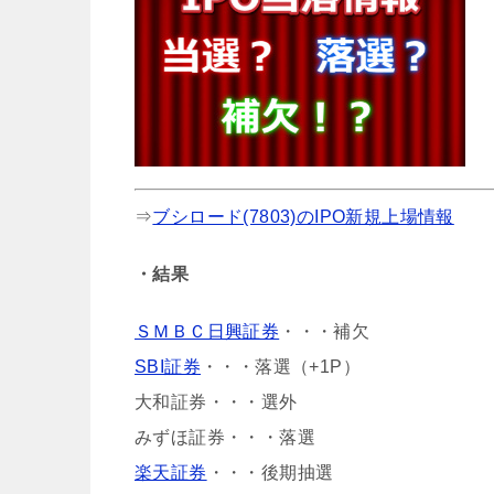
⇒
ブシロード(7803)のIPO新規上場情報
・結果
ＳＭＢＣ日興証券
・・・補欠
SBI証券
・・・落選（+1P）
大和証券・・・選外
みずほ証券・・・落選
楽天証券
・・・後期抽選