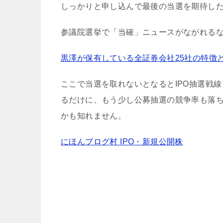
しっかりと申し込んで最後の当選を期待し
参議院選挙で「当確」ニュースがながれる
黒澤が保有している全証券会社25社の特徴
ここで当選を取れないとなるとIPO抽選戦
るだけに、もう少し公募抽選の競争率も落
かも知れません。
にほんブログ村 IPO・新規公開株