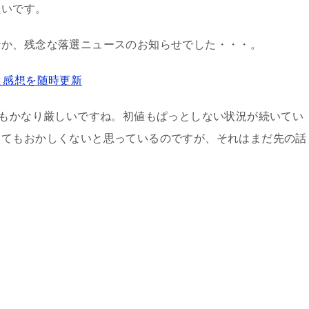
たいです。
なか、残念な落選ニュースのお知らせでした・・・。
と感想を随時更新
線もかなり厳しいですね。初値もぱっとしない状況が続いてい
ちてもおかしくないと思っているのですが、それはまだ先の話