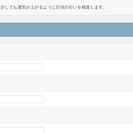
。少しでも運気が上がるように日頃の行いを精進します。