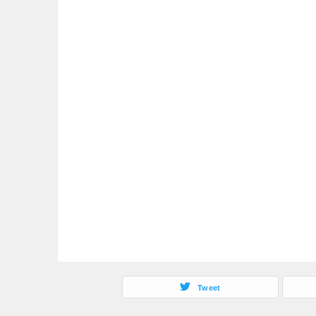
Tweet