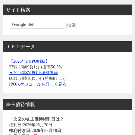
サイト検索
ＩＰＯデータ
【2026年のIPO戦績】
23戦 13勝9負1分 (勝率56.5%)
▼2025年のIPO上場結果表
66戦 54勝10負2分 (勝率81.8%)
IPOスケジュールを詳しく見る
株主優待情報
・次回の株主優待権利日は？
権利日:2026年08月20日
権利付き日:2026年08月18日