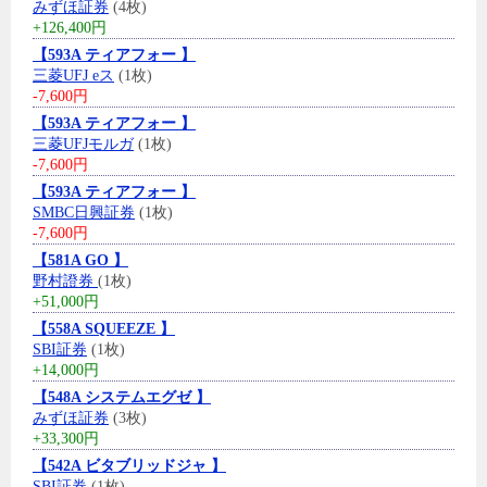
みずほ証券
(4枚)
+126,400円
【593A ティアフォー 】
三菱UFJ eス
(1枚)
-7,600円
【593A ティアフォー 】
三菱UFJモルガ
(1枚)
-7,600円
【593A ティアフォー 】
SMBC日興証券
(1枚)
-7,600円
【581A GO 】
野村證券
(1枚)
+51,000円
【558A SQUEEZE 】
SBI証券
(1枚)
+14,000円
【548A システムエグゼ 】
みずほ証券
(3枚)
+33,300円
【542A ビタブリッドジャ 】
SBI証券
(1枚)