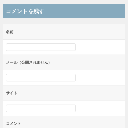
ナ
コメントを残す
ビ
ゲ
名前
ー
シ
ョ
ン
メール（公開されません）
サイト
コメント