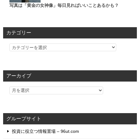
写真は「黄金の女神像」毎日見ればいいことあるかも？
カテゴリー
カ
テ
ゴ
リ
アーカイブ
ー
グループサイト
投資に役立つ情報置場 – 96ut.com