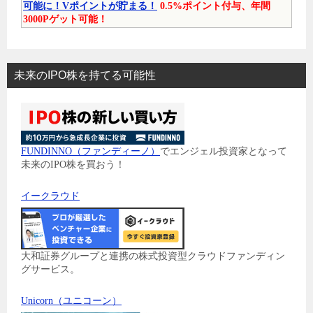
可能に！Vポイントが貯まる！
0.5%ポイント付与、年間
3000Pゲット可能！
未来のIPO株を持てる可能性
FUNDINNO（ファンディーノ）
でエンジェル投資家となって
未来のIPO株を買おう！
イークラウド
大和証券グループと連携の株式投資型クラウドファンディン
グサービス。
Unicorn（ユニコーン）