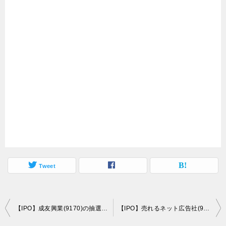
Tweet
投
【IPO】成友興業(9170)の抽選結果（当選、落選情報）
【IPO】売れるネット広告社(9235)の抽選結果（当選、落選情報）
稿