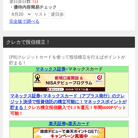
逆日歩日数:
1日
・優待内容簡易チェック
完全版で調べる
クレカで投信積立！
[PR]クレジットカードを使って投信積立を行えばポイントが
貯まる！
マネックス証券
+マネックスカード
マネックス証券+マネックスカード（アプラス発行）のクレ
ジット決済で投資信託の積立可能に！マネックスポイントが
貯まる！
クレカ積立投信購入で1.1％還元！年間6600Pゲット
可能！
楽天証券
x
楽天カード