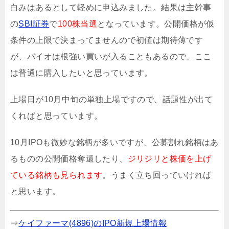
白みはあるとして軽めに申込みました。結果は主幹事
の
SBI証券
で
100株当選
となっています。公開価格が仮
条件の上限で決まってませんので初値は期待薄です
が、バイオは根強い買いが入ることもあるので、ここ
は普通に購入したいと思っています。
上場日が10月中旬の単独上場ですので、話題性が出て
くればと思っています。
10月IPOも微妙な銘柄が多いですが、公募割れ銘柄はあ
るものの公開価格奪還したり、
ジリジリと株価を上げ
ている銘柄も見られます
。うまく立ち回っていければ
と思います。
⇒
ケイファーマ(4896)のIPO新規上場情報