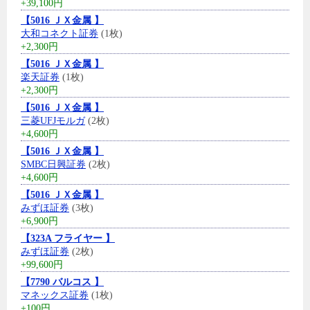
+39,100円
【5016 ＪＸ金属 】
大和コネクト証券
(1枚)
+2,300円
【5016 ＪＸ金属 】
楽天証券
(1枚)
+2,300円
【5016 ＪＸ金属 】
三菱UFJモルガ
(2枚)
+4,600円
【5016 ＪＸ金属 】
SMBC日興証券
(2枚)
+4,600円
【5016 ＪＸ金属 】
みずほ証券
(3枚)
+6,900円
【323A フライヤー 】
みずほ証券
(2枚)
+99,600円
【7790 バルコス 】
マネックス証券
(1枚)
+100円