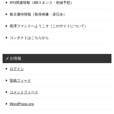
IPO関連情報（BBスタンス・初値予想）
株主優待情報（取得画像・逆日歩）
黒澤ファンドへようこそ（このサイトについて）
コンタクトはこちらから
メタ情報
ログイン
投稿フィード
コメントフィード
WordPress.org