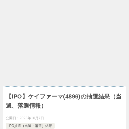
【IPO】ケイファーマ(4896)の抽選結果（当
選、落選情報）
公開日：
2023年10月7日
IPO抽選（当選・落選）結果