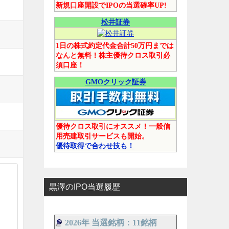
新規口座開設でIPOの当選確率UP!
松井証券
1日の株式約定代金合計50万円までは
なんと無料！株主優待クロス取引必
須口座！
GMOクリック証券
優待クロス取引にオススメ！一般信
用売建取引サービスも開始。
優待取得で合わせ技も！
黒澤のIPO当選履歴
2026年 当選銘柄：11銘柄