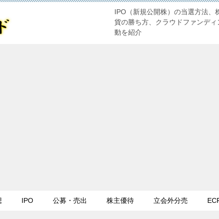
IPO（新規公開株）の当選方法、
貨の勝ち方、クラウドファンディ
動を紹介
想
IPO
公募・売出
株主優待
立会外分売
EC