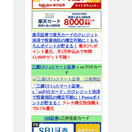
楽天証券で楽天カードのクレジット
決済で投資信託の積立可能に！もち
ろんポイントが貯まる！
最大2%ポ
イント還元、月5万申込みで年間
12,000Pゲット可能！
三菱UFJ eスマート証券
x au PAYカー
ド
「三菱UFJ eスマート証券」
x「auPAYカード」のクレジット決済
で投資信託の積立可能に！Pontaポイ
ントが貯まる！
クレカ積立投信購入
で0.5％還元
SBI証券
x三井住友カード