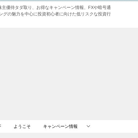
株主優待タダ取り、お得なキャンペーン情報、FXや暗号通
ングの魅力を中心に投資初心者に向けた低リスクな投資行
F
ようこそ
キャンペーン情報