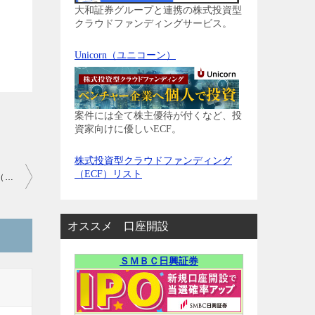
大和証券グループと連携の株式投資型
クラウドファンディングサービス。
Unicorn（ユニコーン）
案件には全て株主優待が付くなど、投
資家向けに優しいECF。
株式投資型クラウドファンディング
（ECF）リスト
【IPO】インベスコ・オフィス・ジェイリート投資法人の抽選結果（当選、落選情報）
オススメ 口座開設
ＳＭＢＣ日興証券