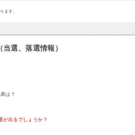
ります。
（当選、落選情報）
結果は？
選が出るでしょうか？