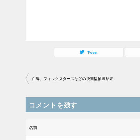
Tweet
投
白鳩、フィックスターズなどの後期型抽選結果
稿
ナ
コメントを残す
ビ
ゲ
ー
名前
シ