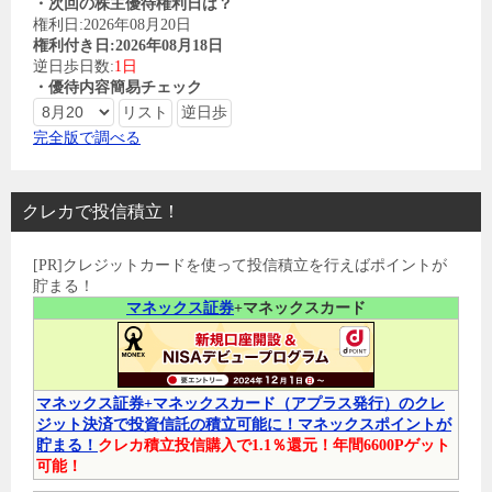
・次回の株主優待権利日は？
権利日:2026年08月20日
権利付き日:2026年08月18日
逆日歩日数:
1日
・優待内容簡易チェック
完全版で調べる
クレカで投信積立！
[PR]クレジットカードを使って投信積立を行えばポイントが
貯まる！
マネックス証券
+マネックスカード
マネックス証券+マネックスカード（アプラス発行）のクレ
ジット決済で投資信託の積立可能に！マネックスポイントが
貯まる！
クレカ積立投信購入で1.1％還元！年間6600Pゲット
可能！