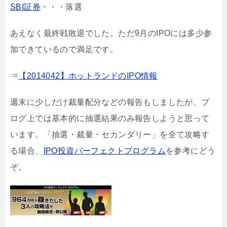
SBI証券
・・・落選
あえなく最終戦敗退でした。ただ9月のIPOには多少参
加できているので満足です。
⇒
【2014042】ホットランドのIPO情報
週末に少しだけ裁量配分などの報告もしましたが、ブ
ログ上では基本的に抽選結果のみ報告しようと思って
います。「抽選・裁量・セカンダリー」を全て攻略す
る場合、
IPO投資パーフェクトプログラム
を参考にどう
ぞ。