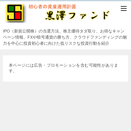
IPO（新規公開株）の当選方法、株主優待タダ取り、お得なキャン
ペーン情報、FXや暗号通貨の勝ち方、クラウドファンディングの魅
力を中心に投資初心者に向けた低リスクな投資行動を紹介
本ページには広告・プロモーションを含む可能性がありま
す。