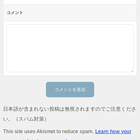
コメント
日本語が含まれない投稿は無視されますのでご注意くださ
い。（スパム対策）
This site uses Akismet to reduce spam.
Learn how your