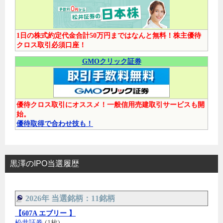
1日の株式約定代金合計50万円まではなんと無料！株主優待
クロス取引必須口座！
GMOクリック証券
優待クロス取引にオススメ！一般信用売建取引サービスも開
始。
優待取得で合わせ技も！
黒澤のIPO当選履歴
2026年 当選銘柄：11銘柄
【607A エブリー 】
松井証券
(1枚)