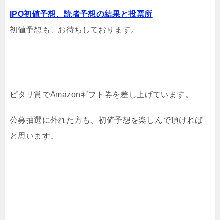
IPO初値予想、読者予想の結果と投票所
初値予想も、お待ちしております。
ピタリ賞でAmazonギフト券を差し上げています。
公募抽選に外れた方も、初値予想を楽しんで頂ければ
と思います。