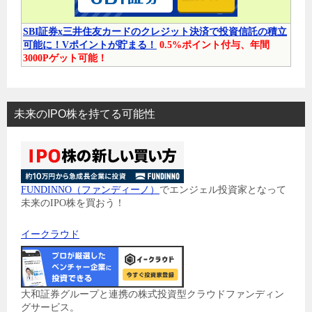
SBI証券x三井住友カードのクレジット決済で投資信託の積立
可能に！Vポイントが貯まる！
0.5%ポイント付与、年間
3000Pゲット可能！
未来のIPO株を持てる可能性
FUNDINNO（ファンディーノ）
でエンジェル投資家となって
未来のIPO株を買おう！
イークラウド
大和証券グループと連携の株式投資型クラウドファンディン
グサービス。