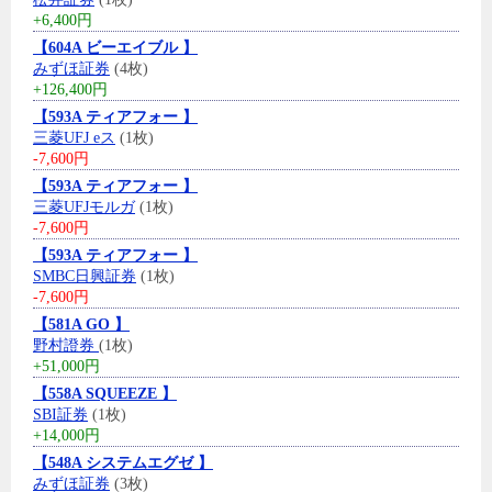
+6,400円
【604A ビーエイブル 】
みずほ証券
(4枚)
+126,400円
【593A ティアフォー 】
三菱UFJ eス
(1枚)
-7,600円
【593A ティアフォー 】
三菱UFJモルガ
(1枚)
-7,600円
【593A ティアフォー 】
SMBC日興証券
(1枚)
-7,600円
【581A GO 】
野村證券
(1枚)
+51,000円
【558A SQUEEZE 】
SBI証券
(1枚)
+14,000円
【548A システムエグゼ 】
みずほ証券
(3枚)