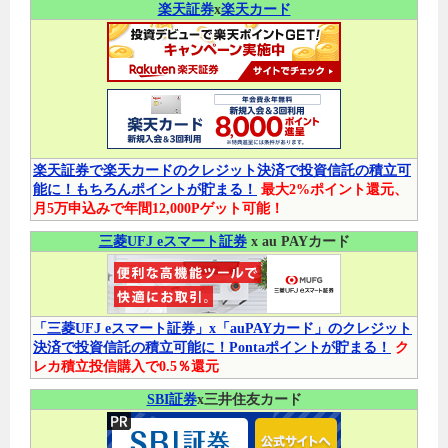
楽天証券
x
楽天カード
楽天証券で楽天カードのクレジット決済で投資信託の積立可
能に！もちろんポイントが貯まる！
最大2%ポイント還元、
月5万申込みで年間12,000Pゲット可能！
三菱UFJ eスマート証券
x au PAYカード
「三菱UFJ eスマート証券」x「auPAYカード」のクレジット
決済で投資信託の積立可能に！Pontaポイントが貯まる！
ク
レカ積立投信購入で0.5％還元
SBI証券
x三井住友カード