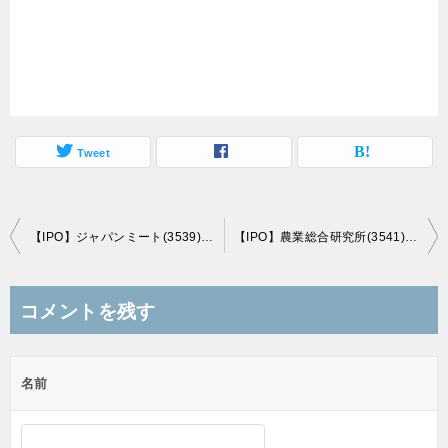
Tweet
投
【IPO】ジャパンミート(3539)、上場直前初値予想(4/21上場)
【IPO】農業総合研究所(3541)、上場直前初値予想(6/16上場)
稿
ナ
コメントを残す
ビ
ゲ
名前
ー
シ