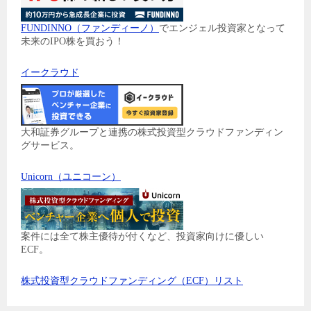
FUNDINNO（ファンディーノ）
でエンジェル投資家となって
未来のIPO株を買おう！
イークラウド
大和証券グループと連携の株式投資型クラウドファンディン
グサービス。
Unicorn（ユニコーン）
案件には全て株主優待が付くなど、投資家向けに優しい
ECF。
株式投資型クラウドファンディング（ECF）リスト