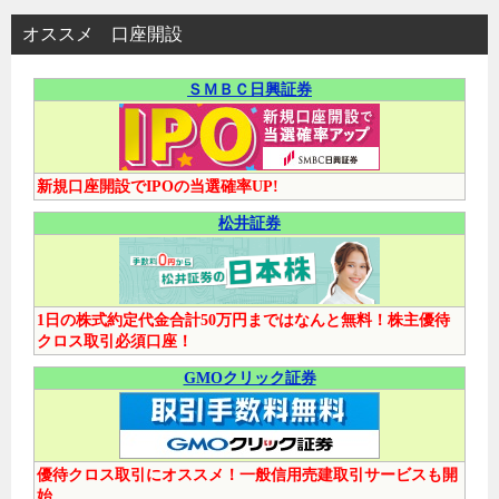
オススメ 口座開設
ＳＭＢＣ日興証券
新規口座開設でIPOの当選確率UP!
松井証券
1日の株式約定代金合計50万円まではなんと無料！株主優待
クロス取引必須口座！
GMOクリック証券
優待クロス取引にオススメ！一般信用売建取引サービスも開
始。