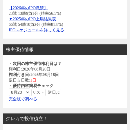
【2026年のIPO戦績】
23戦 13勝9負1分 (勝率56.5%)
▼2025年のIPO上場結果表
66戦 54勝10負2分 (勝率81.8%)
IPOスケジュールを詳しく見る
株主優待情報
・次回の株主優待権利日は？
権利日:2026年08月20日
権利付き日:2026年08月18日
逆日歩日数:
1日
・優待内容簡易チェック
完全版で調べる
クレカで投信積立！