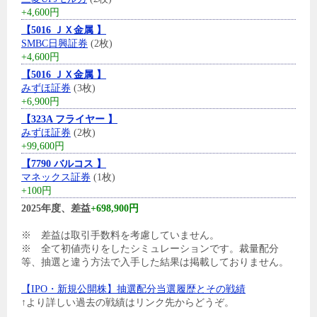
+4,600円
【5016 ＪＸ金属 】
SMBC日興証券
(2枚)
+4,600円
【5016 ＪＸ金属 】
みずほ証券
(3枚)
+6,900円
【323A フライヤー 】
みずほ証券
(2枚)
+99,600円
【7790 バルコス 】
マネックス証券
(1枚)
+100円
2025年度、差益
+698,900円
※ 差益は取引手数料を考慮していません。
※ 全て初値売りをしたシミュレーションです。裁量配分
等、抽選と違う方法で入手した結果は掲載しておりません。
【IPO・新規公開株】抽選配分当選履歴とその戦績
↑より詳しい過去の戦績はリンク先からどうぞ。