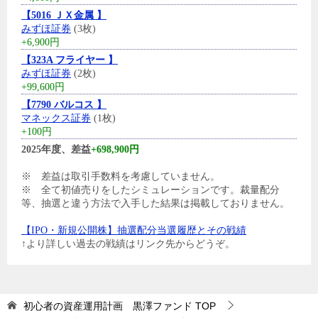
【5016 ＪＸ金属 】
みずほ証券
(3枚)
+6,900円
【323A フライヤー 】
みずほ証券
(2枚)
+99,600円
【7790 バルコス 】
マネックス証券
(1枚)
+100円
2025年度、差益
+698,900円
※ 差益は取引手数料を考慮していません。
※ 全て初値売りをしたシミュレーションです。裁量配分
等、抽選と違う方法で入手した結果は掲載しておりません。
【IPO・新規公開株】抽選配分当選履歴とその戦績
↑より詳しい過去の戦績はリンク先からどうぞ。
初心者の資産運用計画 黒澤ファンド
TOP