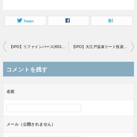
Tweet
投
【IPO】リファインバース(6531)の上場直前初値予想(7/28上場)
【IPO】大江戸温泉リート投資法人(3472)の上場直前初値予想(8/31上場)
稿
ナ
コメントを残す
ビ
ゲ
名前
ー
シ
ョ
ン
メール（公開されません）