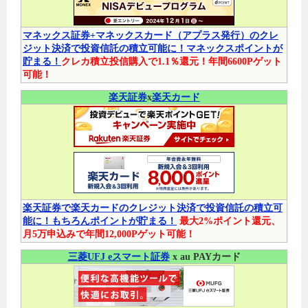
マネックス証券+マネックスカード（アプラス発行）のクレ
ジット決済で投資信託の積立可能に！マネックスポイントが
貯まる！
クレカ積立投信購入で1.1％還元！年間6600Pゲット
可能！
楽天証券
x
楽天カード
楽天証券で楽天カードのクレジット決済で投資信託の積立可
能に！もちろんポイントが貯まる！
最大2%ポイント還元、
月5万申込みで年間12,000Pゲット可能！
三菱UFJ eスマート証券
x au PAYカード