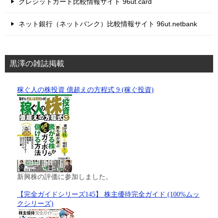
クレジットカード比較情報サイト 96ut.card
ネット銀行（ネットバンク）比較情報サイト 96ut.netbank
黒澤の雑誌掲載
稼ぐ人の株投資 億超えの方程式 9 (稼ぐ投資)
新興株の評価に参加しました。
【完全ガイドシリーズ145】 株主優待完全ガイド (100%ムッ
クシリーズ)