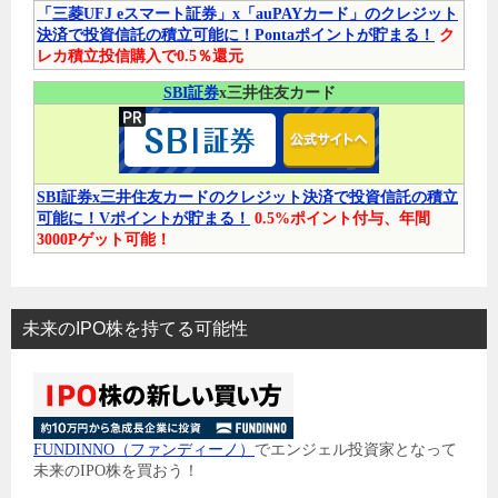
「三菱UFJ eスマート証券」x「auPAYカード」のクレジット
決済で投資信託の積立可能に！Pontaポイントが貯まる！
ク
レカ積立投信購入で0.5％還元
SBI証券
x三井住友カード
SBI証券x三井住友カードのクレジット決済で投資信託の積立
可能に！Vポイントが貯まる！
0.5%ポイント付与、年間
3000Pゲット可能！
未来のIPO株を持てる可能性
FUNDINNO（ファンディーノ）
でエンジェル投資家となって
未来のIPO株を買おう！