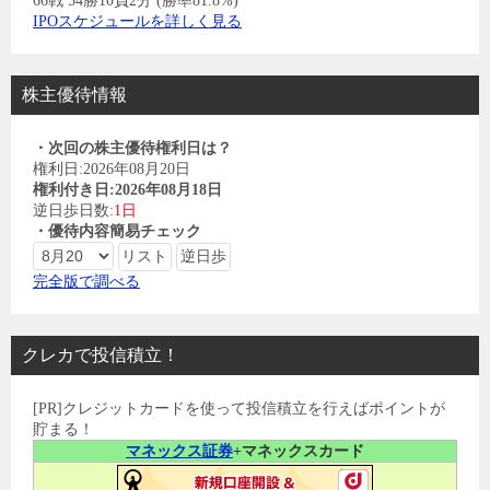
66戦 54勝10負2分 (勝率81.8%)
IPOスケジュールを詳しく見る
株主優待情報
・次回の株主優待権利日は？
権利日:2026年08月20日
権利付き日:2026年08月18日
逆日歩日数:
1日
・優待内容簡易チェック
完全版で調べる
クレカで投信積立！
[PR]クレジットカードを使って投信積立を行えばポイントが
貯まる！
マネックス証券
+マネックスカード