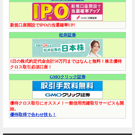
新規口座開設でIPOの当選確率UP!
松井証券
1日の株式約定代金合計50万円まではなんと無料！株主優待
クロス取引必須口座！
GMOクリック証券
優待クロス取引にオススメ！一般信用売建取引サービスも開
始。
優待取得で合わせ技も！