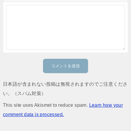
日本語が含まれない投稿は無視されますのでご注意くださ
い。（スパム対策）
This site uses Akismet to reduce spam.
Learn how your
comment data is processed.