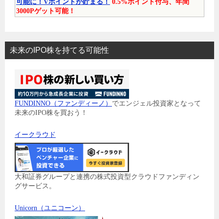
可能に！Vポイントが貯まる！
0.5%ポイント付与、年間
3000Pゲット可能！
未来のIPO株を持てる可能性
FUNDINNO（ファンディーノ）
でエンジェル投資家となって
未来のIPO株を買おう！
イークラウド
大和証券グループと連携の株式投資型クラウドファンディン
グサービス。
Unicorn（ユニコーン）