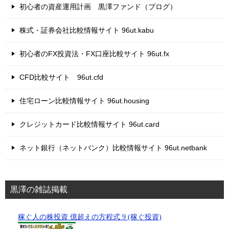
初心者の資産運用計画 黒澤ファンド（ブログ）
株式・証券会社比較情報サイト 96ut.kabu
初心者のFX投資法・FX口座比較サイト 96ut.fx
CFD比較サイト 96ut.cfd
住宅ローン比較情報サイト 96ut.housing
クレジットカード比較情報サイト 96ut.card
ネット銀行（ネットバンク）比較情報サイト 96ut.netbank
黒澤の雑誌掲載
稼ぐ人の株投資 億超えの方程式 9 (稼ぐ投資)