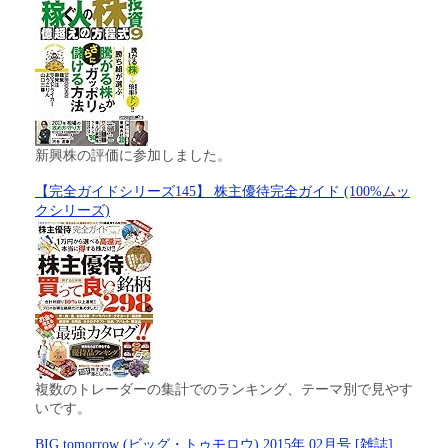
新興株の評価に参加しました。
【完全ガイドシリーズ145】 株主優待完全ガイド (100%ムッ
クシリーズ)
複数のトレーダーの集計でのランキング、テーマ別で見やす
いです。
BIG tomorrow (ビッグ・トゥモロウ) 2015年 02月号 [雑誌]