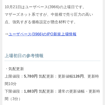
10月21日はユーザベース(3966)の上場日です。
マザーズネット系ですが、中規模で売り圧力の高い
点、強気すぎる価格設定が懸念材料です。
⇒
ユーザベース(3966)のIPO新規上場情報
上場初日の参考情報
・気配更新
上限値段：
5,780円
気配更新：更新値幅
126円
、更新時
間10分
下限値段：
1,883円
気配更新：通常の更新値幅・更新時
間（3分）