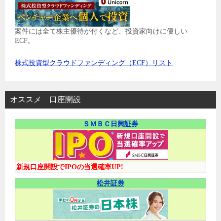
案件には全て株主優待が付くなど、投資家向けに優しい
ECF。
株式投資型クラウドファンディング（ECF）リスト
オススメ 口座開設
ＳＭＢＣ日興証券
新規口座開設でIPOの当選確率UP!
松井証券