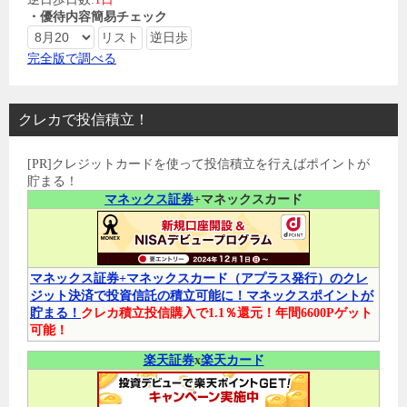
・優待内容簡易チェック
完全版で調べる
クレカで投信積立！
[PR]クレジットカードを使って投信積立を行えばポイントが
貯まる！
マネックス証券
+マネックスカード
マネックス証券+マネックスカード（アプラス発行）のクレ
ジット決済で投資信託の積立可能に！マネックスポイントが
貯まる！
クレカ積立投信購入で1.1％還元！年間6600Pゲット
可能！
楽天証券
x
楽天カード