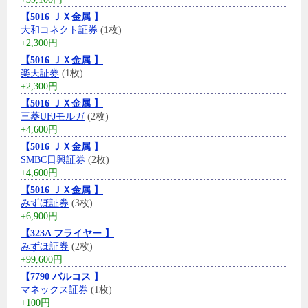
【5016 ＪＸ金属 】
大和コネクト証券
(1枚)
+2,300円
【5016 ＪＸ金属 】
楽天証券
(1枚)
+2,300円
【5016 ＪＸ金属 】
三菱UFJモルガ
(2枚)
+4,600円
【5016 ＪＸ金属 】
SMBC日興証券
(2枚)
+4,600円
【5016 ＪＸ金属 】
みずほ証券
(3枚)
+6,900円
【323A フライヤー 】
みずほ証券
(2枚)
+99,600円
【7790 バルコス 】
マネックス証券
(1枚)
+100円