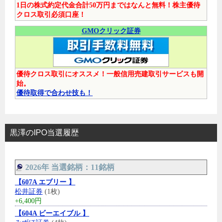
1日の株式約定代金合計50万円まではなんと無料！株主優待
クロス取引必須口座！
GMOクリック証券
優待クロス取引にオススメ！一般信用売建取引サービスも開
始。
優待取得で合わせ技も！
黒澤のIPO当選履歴
2026年 当選銘柄：11銘柄
【607A エブリー 】
松井証券
(1枚)
+6,400円
【604A ビーエイブル 】