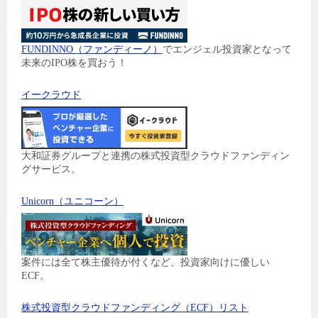
FUNDINNO（ファンディーノ）
でエンジェル投資家となって
未来のIPO株を買おう！
イークラウド
大和証券グループと連携の株式投資型クラウドファンディン
グサービス。
Unicorn（ユニコーン）
案件には全て株主優待が付くなど、投資家向けに優しい
ECF。
株式投資型クラウドファンディング（ECF）リスト