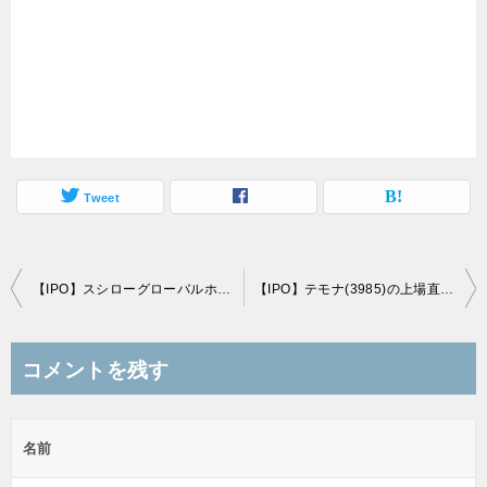
Tweet
投
【IPO】スシローグローバルホールディングス(3563)、ユーザーローカル(3984)の上場直前初値予想(3/30上場)
【IPO】テモナ(3985)の上場直前初値予想(4/6上場)
稿
ナ
コメントを残す
ビ
ゲ
名前
ー