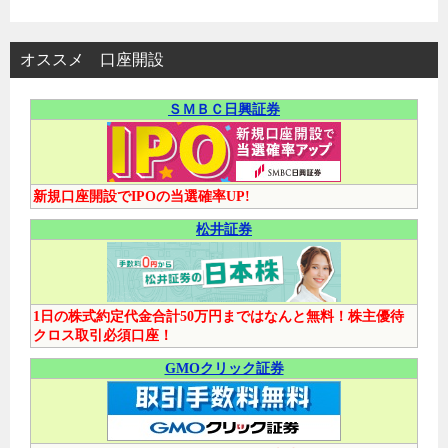
オススメ 口座開設
ＳＭＢＣ日興証券
新規口座開設でIPOの当選確率UP!
松井証券
1日の株式約定代金合計50万円まではなんと無料！株主優待
クロス取引必須口座！
GMOクリック証券