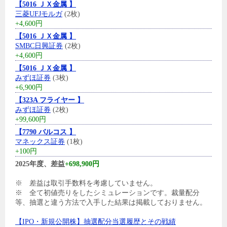
【5016 ＪＸ金属 】
三菱UFJモルガ
(2枚)
+4,600円
【5016 ＪＸ金属 】
SMBC日興証券
(2枚)
+4,600円
【5016 ＪＸ金属 】
みずほ証券
(3枚)
+6,900円
【323A フライヤー 】
みずほ証券
(2枚)
+99,600円
【7790 バルコス 】
マネックス証券
(1枚)
+100円
2025年度、差益
+698,900円
※ 差益は取引手数料を考慮していません。
※ 全て初値売りをしたシミュレーションです。裁量配分
等、抽選と違う方法で入手した結果は掲載しておりません。
【IPO・新規公開株】抽選配分当選履歴とその戦績