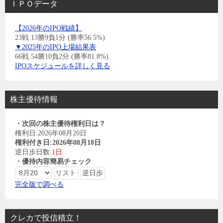
ＩＰＯデータ
【2026年のIPO戦績】
23戦 13勝9負1分 (勝率56.5%)
▼2025年のIPO上場結果表
66戦 54勝10負2分 (勝率81.8%)
IPOスケジュールを詳しく見る
株主優待情報
・次回の株主優待権利日は？
権利日:2026年08月20日
権利付き日:2026年08月18日
逆日歩日数:
1日
・優待内容簡易チェック
完全版で調べる
クレカで投信積立！