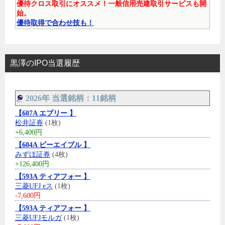
優待クロス取引にオススメ！一般信用売建取引サービスも開
始。
優待取得で合わせ技も！
黒澤のIPO当選履歴
2026年 当選銘柄：11銘柄
【607A エブリー 】
松井証券
(1枚)
+6,400円
【604A ビーエイブル 】
みずほ証券
(4枚)
+126,400円
【593A ティアフォー 】
三菱UFJ eス
(1枚)
-7,600円
【593A ティアフォー 】
三菱UFJモルガ
(1枚)