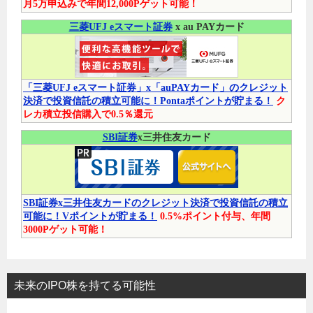
月5万申込みで年間12,000Pゲット可能！
三菱UFJ eスマート証券
x au PAYカード
「三菱UFJ eスマート証券」x「auPAYカード」のクレジット
決済で投資信託の積立可能に！Pontaポイントが貯まる！
ク
レカ積立投信購入で0.5％還元
SBI証券
x三井住友カード
SBI証券x三井住友カードのクレジット決済で投資信託の積立
可能に！Vポイントが貯まる！
0.5%ポイント付与、年間
3000Pゲット可能！
未来のIPO株を持てる可能性