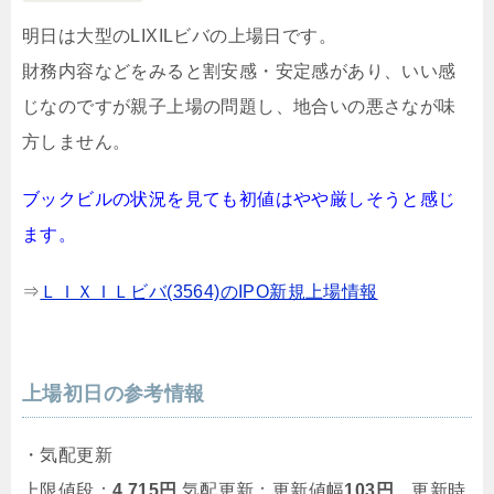
明日は大型のLIXILビバの上場日です。
財務内容などをみると割安感・安定感があり、いい感
じなのですが親子上場の問題し、地合いの悪さなが味
方しません。
ブックビルの状況を見ても初値はやや厳しそうと感じ
ます。
⇒
ＬＩＸＩＬビバ(3564)のIPO新規上場情報
上場初日の参考情報
・気配更新
上限値段：
4,715円
気配更新：更新値幅
103円
、更新時