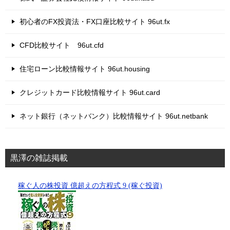
初心者のFX投資法・FX口座比較サイト 96ut.fx
CFD比較サイト 96ut.cfd
住宅ローン比較情報サイト 96ut.housing
クレジットカード比較情報サイト 96ut.card
ネット銀行（ネットバンク）比較情報サイト 96ut.netbank
黒澤の雑誌掲載
稼ぐ人の株投資 億超えの方程式 9 (稼ぐ投資)