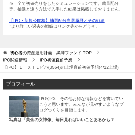
※ 全て初値売りをしたシミュレーションです。裁量配分
等、抽選と違う方法で入手した結果は掲載しておりません。
【IPO・新規公開株】抽選配分当選履歴とその戦績
↑より詳しい過去の戦績はリンク先からどうぞ。
初心者の資産運用計画 黒澤ファンド
TOP
IPO関連情報
IPO初値直前予想
【IPO】ＬＩＸＩＬビバ(3564)の上場直前初値予想(4/12上場)
プロフィール
IPOやFX、その他お得な情報などを書いてい
こうと思います。みんなが見やすいようなブ
ログつくりを目指します。
写真は「黄金の女神像」毎日見ればいいことあるかも？