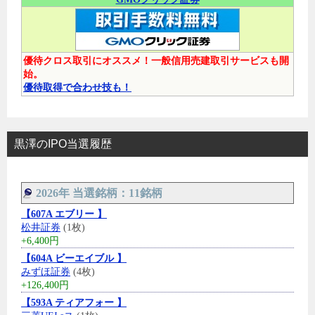
優待クロス取引にオススメ！一般信用売建取引サービスも開
始。
優待取得で合わせ技も！
黒澤のIPO当選履歴
2026年 当選銘柄：11銘柄
【607A エブリー 】
松井証券
(1枚)
+6,400円
【604A ビーエイブル 】
みずほ証券
(4枚)
+126,400円
【593A ティアフォー 】