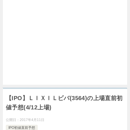
【IPO】ＬＩＸＩＬビバ(3564)の上場直前初
値予想(4/12上場)
公開日：
2017年4月11日
IPO初値直前予想