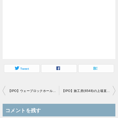
Tweet
投
【IPO】ウェーブロックホールディングス(7940)の上場直前初値予想(4/10上場)
【IPO】旅工房(6548)の上場直前初値予想(4/18上場)
稿
ナ
コメントを残す
ビ