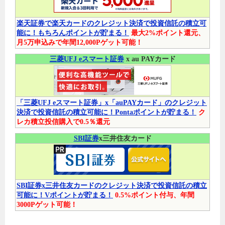
楽天証券で楽天カードのクレジット決済で投資信託の積立可
能に！もちろんポイントが貯まる！
最大2%ポイント還元、
月5万申込みで年間12,000Pゲット可能！
三菱UFJ eスマート証券
x au PAYカード
「三菱UFJ eスマート証券」x「auPAYカード」のクレジット
決済で投資信託の積立可能に！Pontaポイントが貯まる！
ク
レカ積立投信購入で0.5％還元
SBI証券
x三井住友カード
SBI証券x三井住友カードのクレジット決済で投資信託の積立
可能に！Vポイントが貯まる！
0.5%ポイント付与、年間
3000Pゲット可能！