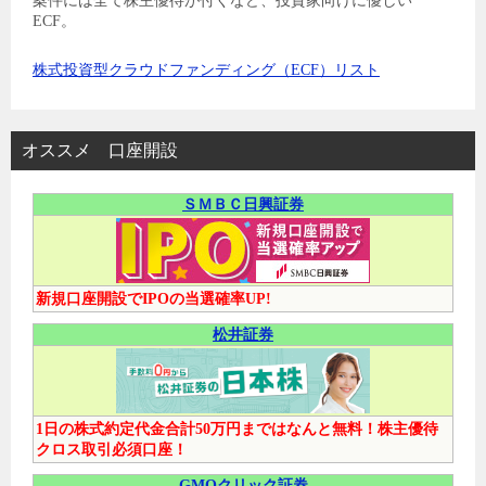
案件には全て株主優待が付くなど、投資家向けに優しい
ECF。
株式投資型クラウドファンディング（ECF）リスト
オススメ 口座開設
ＳＭＢＣ日興証券
新規口座開設でIPOの当選確率UP!
松井証券
1日の株式約定代金合計50万円まではなんと無料！株主優待
クロス取引必須口座！
GMOクリック証券