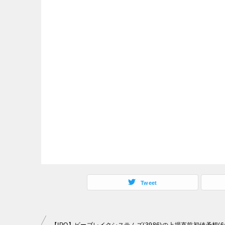
Tweet
投