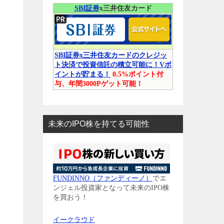
SBI証券
x三井住友カード
SBI証券x三井住友カードのクレジッ
ト決済で投資信託の積立可能に！Vポ
イントが貯まる！
0.5%ポイント付
与、年間3000Pゲット可能！
未来のIPO株を持てる可能性
FUNDINNO（ファンディーノ）
でエ
ンジェル投資家となって未来のIPO株
を買おう！
イークラウド