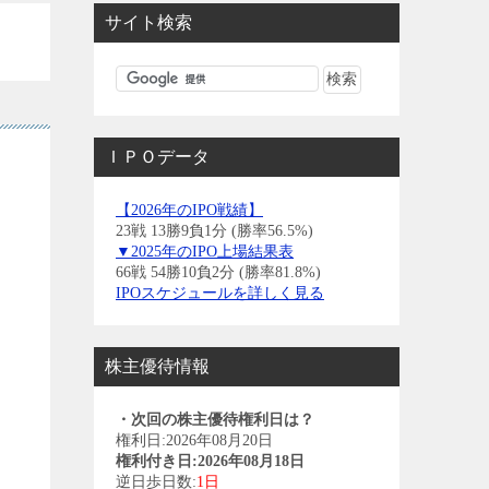
サイト検索
ＩＰＯデータ
【2026年のIPO戦績】
23戦 13勝9負1分 (勝率56.5%)
▼2025年のIPO上場結果表
66戦 54勝10負2分 (勝率81.8%)
IPOスケジュールを詳しく見る
株主優待情報
・次回の株主優待権利日は？
権利日:2026年08月20日
権利付き日:2026年08月18日
逆日歩日数:
1日