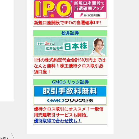
新規口座開設でIPOの当選確率UP!
松井証券
1日の株式約定代金合計50万円までは
なんと無料！株主優待クロス取引必
須口座！
GMOクリック証券
優待クロス取引にオススメ！一般信
用売建取引サービスも開始。
優待取得で合わせ技も！