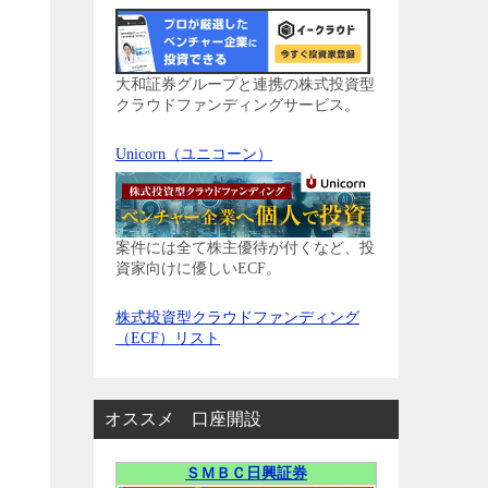
大和証券グループと連携の株式投資型
クラウドファンディングサービス。
Unicorn（ユニコーン）
案件には全て株主優待が付くなど、投
資家向けに優しいECF。
株式投資型クラウドファンディング
（ECF）リスト
オススメ 口座開設
ＳＭＢＣ日興証券