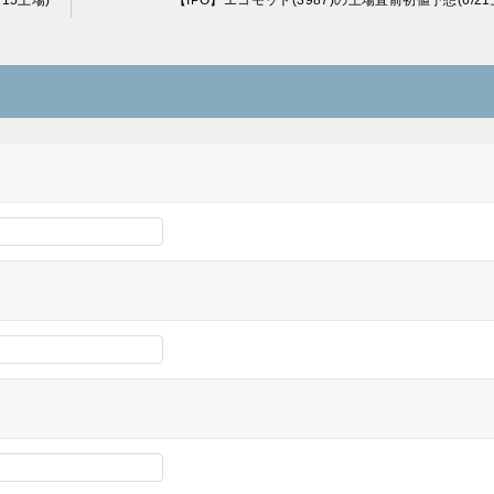
15上場)
【IPO】エコモット(3987)の上場直前初値予想(6/21