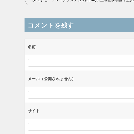
【IPO】ビーブレイクシステムズ(3986)の上場直前初値予想(6/
稿
ナ
コメントを残す
ビ
ゲ
ー
名前
シ
ョ
ン
メール（公開されません）
サイト