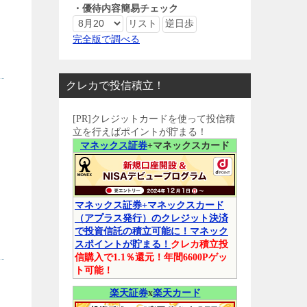
・優待内容簡易チェック
完全版で調べる
クレカで投信積立！
[PR]クレジットカードを使って投信積
立を行えばポイントが貯まる！
マネックス証券
+マネックスカード
マネックス証券+マネックスカード
（アプラス発行）のクレジット決済
で投資信託の積立可能に！マネック
スポイントが貯まる！
クレカ積立投
信購入で1.1％還元！年間6600Pゲッ
ト可能！
楽天証券
x
楽天カード