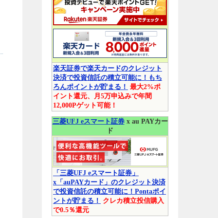
楽天証券で楽天カードのクレジット
決済で投資信託の積立可能に！もち
ろんポイントが貯まる！
最大2%ポ
イント還元、月5万申込みで年間
12,000Pゲット可能！
三菱UFJ eスマート証券
x au PAYカー
ド
「三菱UFJ eスマート証券」
x「auPAYカード」のクレジット決済
で投資信託の積立可能に！Pontaポイ
ントが貯まる！
クレカ積立投信購入
で0.5％還元