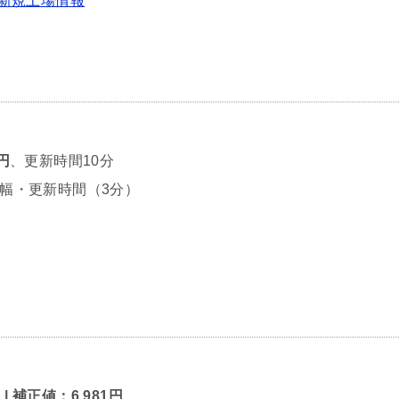
O新規上場情報
円
、更新時間10分
幅・更新時間（3分）
）
| 補正値：6,981円