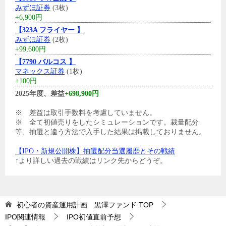
みずほ証券
(3枚)
+6,900円
【323A フライヤー 】
みずほ証券
(2枚)
+99,600円
【7790 バルコス 】
マネックス証券
(1枚)
+100円
2025年度、差益
+698,900円
※ 差益は取引手数料を考慮していません。
※ 全て初値売りをしたシミュレーションです。裁量配分
等、抽選と違う方法で入手した結果は掲載しておりません。
【IPO・新規公開株】抽選配分当選履歴とその戦績
↑より詳しい過去の戦績はリンク先からどうぞ。
初心者の資産運用計画 黒澤ファンド
TOP
IPO関連情報
IPO初値直前予想