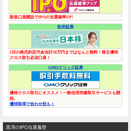
新規口座開設でIPOの当選確率UP!
松井証券
1日の株式約定代金合計50万円まではなんと無料！株主優待
クロス取引必須口座！
GMOクリック証券
優待クロス取引にオススメ！一般信用売建取引サービスも開
始。
優待取得で合わせ技も！
黒澤のIPO当選履歴