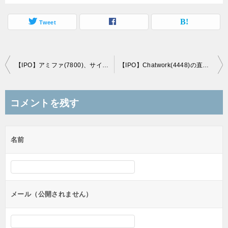
Tweet
投
【IPO】アミファ(7800)、サイバー・バズ(7069)の直前初値予想(9/19上場)
【IPO】Chatwork(4448)の直前初値予想(9/24上場)
稿
ナ
コメントを残す
ビ
ゲ
名前
ー
シ
ョ
ン
メール（公開されません）