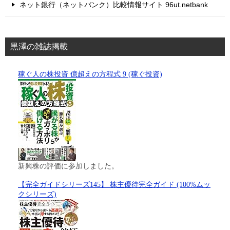
ネット銀行（ネットバンク）比較情報サイト 96ut.netbank
黒澤の雑誌掲載
稼ぐ人の株投資 億超えの方程式 9 (稼ぐ投資)
新興株の評価に参加しました。
【完全ガイドシリーズ145】 株主優待完全ガイド (100%ムッ
クシリーズ)