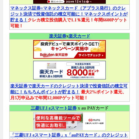
マネックス証券+マネックスカード（アプラス発行）のクレ
ジット決済で投資信託の積立可能に！マネックスポイントが
貯まる！
クレカ積立投信購入で1.1％還元！年間6600Pゲット
可能！
楽天証券
x
楽天カード
楽天証券で楽天カードのクレジット決済で投資信託の積立可
能に！もちろんポイントが貯まる！
最大2%ポイント還元、
月5万申込みで年間12,000Pゲット可能！
三菱UFJ eスマート証券
x au PAYカード
「三菱UFJ eスマート証券」x「auPAYカード」のクレジット