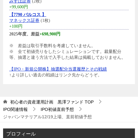
みずほ証券
(2枚)
+99,600円
【7790 バルコス 】
マネックス証券
(1枚)
+100円
2025年度、差益
+698,900円
※ 差益は取引手数料を考慮していません。
※ 全て初値売りをしたシミュレーションです。裁量配分
等、抽選と違う方法で入手した結果は掲載しておりません。
【IPO・新規公開株】抽選配分当選履歴とその戦績
↑より詳しい過去の戦績はリンク先からどうぞ。
初心者の資産運用計画 黒澤ファンド
TOP
IPO関連情報
IPO初値直前予想
ジャパンマテリアル12/19上場、直前初値予想
プロフィール