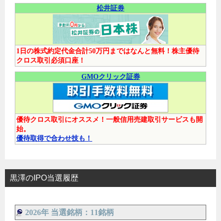
松井証券
1日の株式約定代金合計50万円まではなんと無料！株主優待
クロス取引必須口座！
GMOクリック証券
優待クロス取引にオススメ！一般信用売建取引サービスも開
始。
優待取得で合わせ技も！
黒澤のIPO当選履歴
2026年 当選銘柄：11銘柄