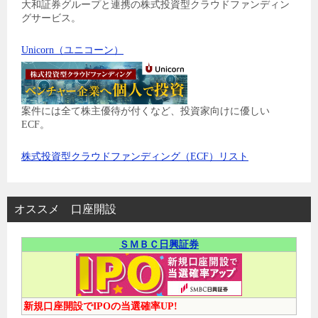
大和証券グループと連携の株式投資型クラウドファンディン
グサービス。
Unicorn（ユニコーン）
案件には全て株主優待が付くなど、投資家向けに優しい
ECF。
株式投資型クラウドファンディング（ECF）リスト
オススメ 口座開設
ＳＭＢＣ日興証券
新規口座開設でIPOの当選確率UP!