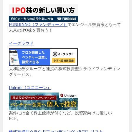
FUNDINNO（ファンディーノ）
でエンジェル投資家となって
未来のIPO株を買おう！
イークラウド
大和証券グループと連携の株式投資型クラウドファンディン
グサービス。
Unicorn（ユニコーン）
案件には全て株主優待が付くなど、投資家向けに優しい
ECF。
株式投資型クラウドファンディング（ECF）リスト