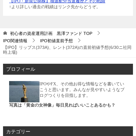
【IPO・新規公開株】抽選配分当選履歴とその戦績
↑より詳しい過去の戦績はリンク先からどうぞ。
初心者の資産運用計画 黒澤ファンド
TOP
IPO関連情報
IPO初値直前予想
【IPO】リップス(373A)、レント(372A)の直前初値予想(6/30ニ社同
時上場)
プロフィール
IPOやFX、その他お得な情報などを書いてい
こうと思います。みんなが見やすいようなブ
ログつくりを目指します。
写真は「黄金の女神像」毎日見ればいいことあるかも？
カテゴリー