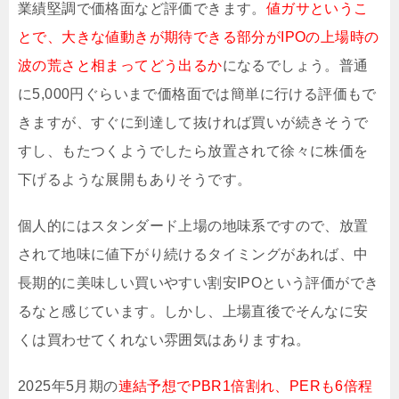
業績堅調で価格面など評価できます。
値ガサというこ
とで、大きな値動きが期待できる部分がIPOの上場時の
波の荒さと相まってどう出るか
になるでしょう。普通
に5,000円ぐらいまで価格面では簡単に行ける評価もで
きますが、すぐに到達して抜ければ買いが続きそうで
すし、もたつくようでしたら放置されて徐々に株価を
下げるような展開もありそうです。
個人的にはスタンダード上場の地味系ですので、放置
されて地味に値下がり続けるタイミングがあれば、中
長期的に美味しい買いやすい割安IPOという評価ができ
るなと感じています。しかし、上場直後でそんなに安
くは買わせてくれない雰囲気はありますね。
2025年5月期の
連結予想でPBR1倍割れ、PERも6倍程