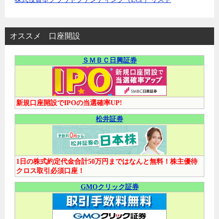
オススメ 口座開設
ＳＭＢＣ日興証券
新規口座開設でIPOの当選確率UP!
松井証券
1日の株式約定代金合計50万円まではなんと無料！株主優待
クロス取引必須口座！
GMOクリック証券