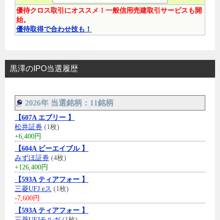
優待クロス取引にオススメ！一般信用売建取引サービスも開
始。
優待取得で合わせ技も！
黒澤のIPO当選履歴
2026年 当選銘柄：11銘柄
【607A エブリー 】
松井証券
(1枚)
+6,400円
【604A ビーエイブル 】
みずほ証券
(4枚)
+126,400円
【593A ティアフォー 】
三菱UFJ eス
(1枚)
-7,600円
【593A ティアフォー 】
三菱UFJモルガ
(1枚)