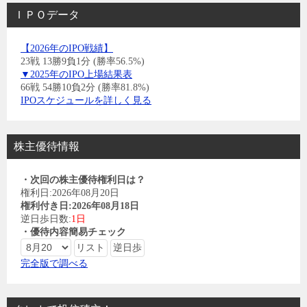
ＩＰＯデータ
【2026年のIPO戦績】
23戦 13勝9負1分 (勝率56.5%)
▼2025年のIPO上場結果表
66戦 54勝10負2分 (勝率81.8%)
IPOスケジュールを詳しく見る
株主優待情報
・次回の株主優待権利日は？
権利日:2026年08月20日
権利付き日:2026年08月18日
逆日歩日数:
1日
・優待内容簡易チェック
完全版で調べる