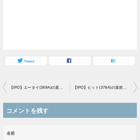
Tweet
投
【IPO】エータイ(369A)の直前初値予想(6/26上場)
【IPO】ヒット(378A)の直前初値予想(7/4上場)
稿
ナ
コメントを残す
ビ
ゲ
名前
ー