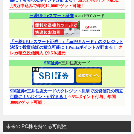
能に！もちろんポイントが貯まる！
最大2%ポイント還元、
月5万申込みで年間12,000Pゲット可能！
三菱UFJ eスマート証券
x au PAYカード
「三菱UFJ eスマート証券」x「auPAYカード」のクレジット
決済で投資信託の積立可能に！Pontaポイントが貯まる！
ク
レカ積立投信購入で0.5％還元
SBI証券
x三井住友カード
SBI証券x三井住友カードのクレジット決済で投資信託の積立
可能に！Vポイントが貯まる！
0.5%ポイント付与、年間
3000Pゲット可能！
未来のIPO株を持てる可能性