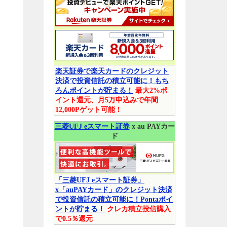
楽天証券で楽天カードのクレジット
決済で投資信託の積立可能に！もち
ろんポイントが貯まる！
最大2%ポ
イント還元、月5万申込みで年間
12,000Pゲット可能！
三菱UFJ eスマート証券
x au PAYカー
ド
「三菱UFJ eスマート証券」
x「auPAYカード」のクレジット決済
で投資信託の積立可能に！Pontaポイ
ントが貯まる！
クレカ積立投信購入
で0.5％還元