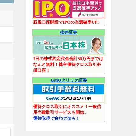
新規口座開設でIPOの当選確率UP!
松井証券
1日の株式約定代金合計50万円までは
なんと無料！株主優待クロス取引必
須口座！
GMOクリック証券
優待クロス取引にオススメ！一般信
用売建取引サービスも開始。
優待取得で合わせ技も！