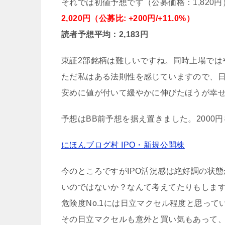
それでは初値予想です（公募価格：1,820円
2,020円（公募比: +200円/+11.0%）
読者予想平均：2,183円
東証2部銘柄は難しいですね。同時上場では
ただ私はある法則性を感じていますので、日
安めに値が付いて緩やかに伸びたほうが幸
予想はBB前予想を据え置きました。2000
にほんブログ村 IPO・新規公開株
今のところですがIPO活況感は絶好調の状
いのではないか？なんて考えてたりもしま
危険度No.1には日立マクセル程度と思って
その日立マクセルも意外と買い気もあって