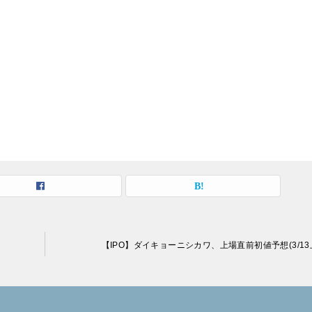
【IPO】ダイキョーニシカワ、上場直前初値予想(3/13