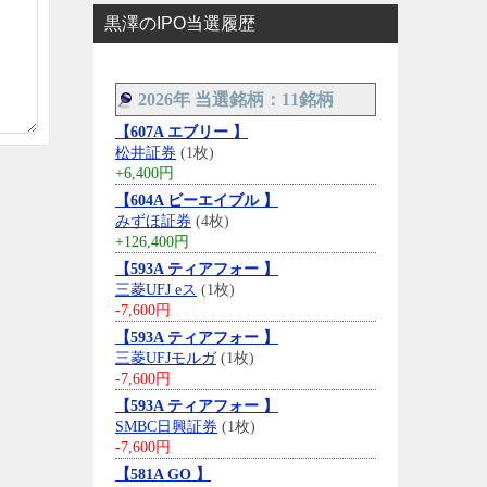
黒澤のIPO当選履歴
2026年 当選銘柄：11銘柄
【607A エブリー 】
松井証券
(1枚)
+6,400円
【604A ビーエイブル 】
みずほ証券
(4枚)
+126,400円
【593A ティアフォー 】
三菱UFJ eス
(1枚)
-7,600円
【593A ティアフォー 】
三菱UFJモルガ
(1枚)
-7,600円
【593A ティアフォー 】
SMBC日興証券
(1枚)
-7,600円
【581A GO 】