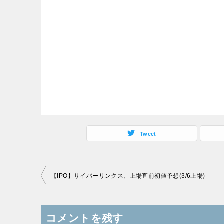
Tweet
投
【IPO】サイバーリンクス、上場直前初値予想(3/6上場)
稿
ナ
コメントを残す
ビ