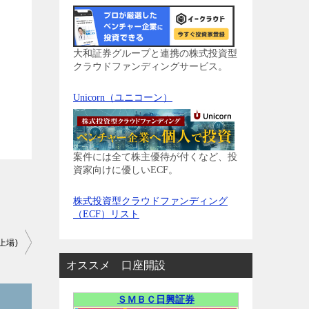
大和証券グループと連携の株式投資型
クラウドファンディングサービス。
Unicorn（ユニコーン）
案件には全て株主優待が付くなど、投
資家向けに優しいECF。
株式投資型クラウドファンディング
（ECF）リスト
上場)
オススメ 口座開設
ＳＭＢＣ日興証券