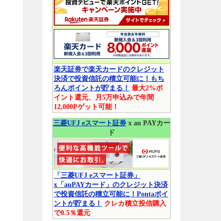
楽天証券で楽天カードのクレジット
決済で投資信託の積立可能に！もち
ろんポイントが貯まる！
最大2%ポ
イント還元、月5万申込みで年間
12,000Pゲット可能！
三菱UFJ eスマート証券
x au PAYカー
ド
「三菱UFJ eスマート証券」
x「auPAYカード」のクレジット決済
で投資信託の積立可能に！Pontaポイ
ントが貯まる！
クレカ積立投信購入
で0.5％還元