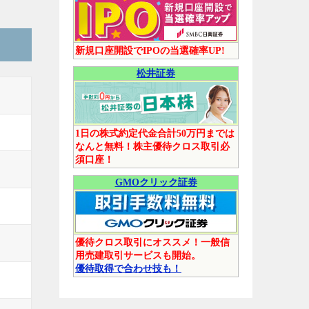
新規口座開設でIPOの当選確率UP!
松井証券
1日の株式約定代金合計50万円までは
なんと無料！株主優待クロス取引必
須口座！
GMOクリック証券
優待クロス取引にオススメ！一般信
用売建取引サービスも開始。
優待取得で合わせ技も！