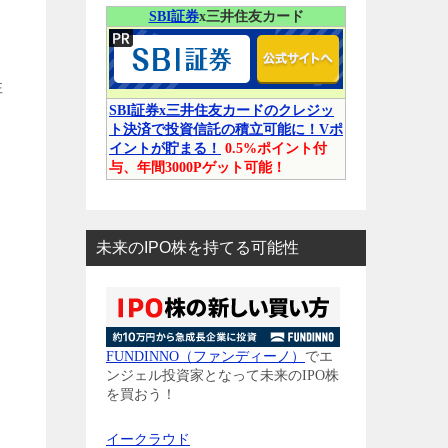
SBI証券
x三井住友カード
性
SBI証券x三井住友カードのクレジッ
ト決済で投資信託の積立可能に！Vポ
イントが貯まる！
0.5%ポイント付
与、年間3000Pゲット可能！
未来のIPO株を持てる可能性
FUNDINNO（ファンディーノ）
でエ
ンジェル投資家となって未来のIPO株
を買おう！
イークラウド