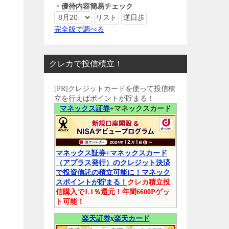
・優待内容簡易チェック
完全版で調べる
クレカで投信積立！
[PR]クレジットカードを使って投信積
立を行えばポイントが貯まる！
マネックス証券
+マネックスカード
マネックス証券+マネックスカード
（アプラス発行）のクレジット決済
で投資信託の積立可能に！マネック
スポイントが貯まる！
クレカ積立投
信購入で1.1％還元！年間6600Pゲッ
ト可能！
楽天証券
x
楽天カード