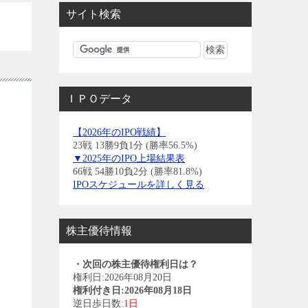
サイト検索
ＩＰＯデータ
【2026年のIPO戦績】
23戦 13勝9負1分 (勝率56.5%)
▼2025年のIPO上場結果表
66戦 54勝10負2分 (勝率81.8%)
IPOスケジュールを詳しく見る
株主優待情報
・次回の株主優待権利日は？
権利日:2026年08月20日
権利付き日:2026年08月18日
逆日歩日数:
1日