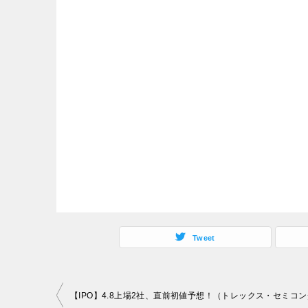
Tweet
投