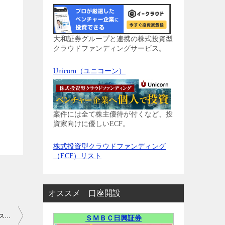
大和証券グループと連携の株式投資型
クラウドファンディングサービス。
Unicorn（ユニコーン）
案件には全て株主優待が付くなど、投
資家向けに優しいECF。
株式投資型クラウドファンディング
（ECF）リスト
オススメ 口座開設
【IPO】4.23上場3社、直前初値予想！（西武HD、白鳩、フィックスターズ）
ＳＭＢＣ日興証券