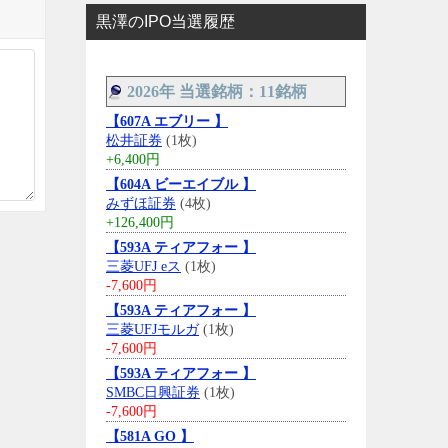
黒澤のIPO当選履歴
2026年 当選銘柄：11銘柄
【607A エブリー 】
松井証券
(1枚)
+6,400円
【604A ビーエイブル 】
みずほ証券
(4枚)
+126,400円
【593A ティアフォー 】
三菱UFJ eス
(1枚)
-7,600円
【593A ティアフォー 】
三菱UFJモルガ
(1枚)
-7,600円
【593A ティアフォー 】
SMBC日興証券
(1枚)
-7,600円
【581A GO 】