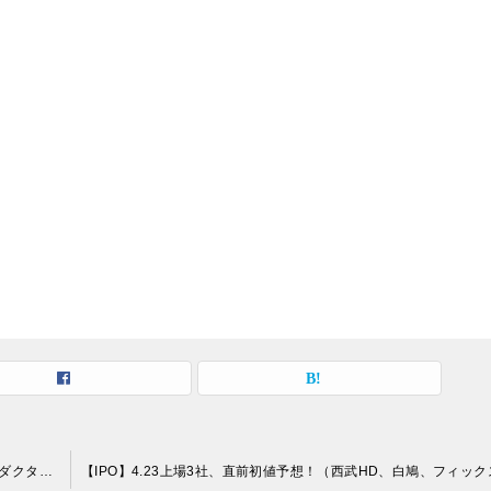
【IPO】4.8上場2社、直前初値予想！（トレックス・セミコンダクター、丸和運輸機関）