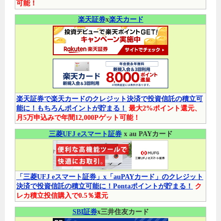
可能！
楽天証券
x
楽天カード
楽天証券で楽天カードのクレジット決済で投資信託の積立可
能に！もちろんポイントが貯まる！
最大2%ポイント還元、
月5万申込みで年間12,000Pゲット可能！
三菱UFJ eスマート証券
x au PAYカード
「三菱UFJ eスマート証券」x「auPAYカード」のクレジット
決済で投資信託の積立可能に！Pontaポイントが貯まる！
ク
レカ積立投信購入で0.5％還元
SBI証券
x三井住友カード