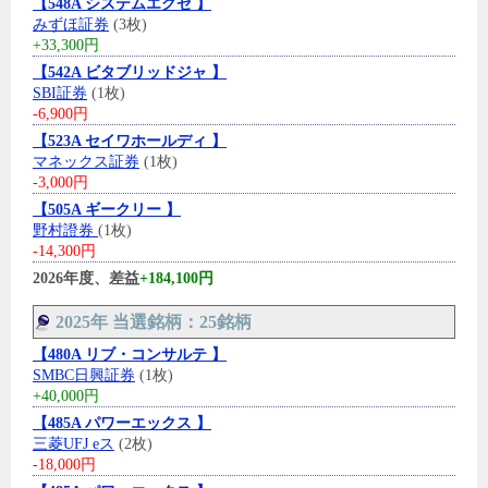
【548A システムエグゼ 】
みずほ証券
(3枚)
+33,300円
【542A ビタブリッドジャ 】
SBI証券
(1枚)
-6,900円
【523A セイワホールディ 】
マネックス証券
(1枚)
-3,000円
【505A ギークリー 】
野村證券
(1枚)
-14,300円
2026年度、差益
+184,100円
2025年 当選銘柄：25銘柄
【480A リブ・コンサルテ 】
SMBC日興証券
(1枚)
+40,000円
【485A パワーエックス 】
三菱UFJ eス
(2枚)
-18,000円