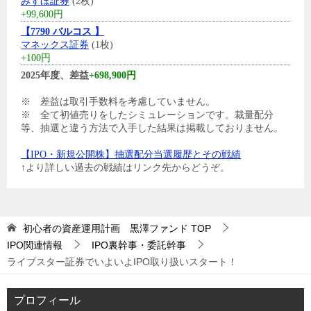
みずほ証券
(2枚)
+99,600円
【7790 バルコス 】
マネックス証券
(1枚)
+100円
2025年度、差益
+698,900円
※ 差益は取引手数料を考慮していません。
※ 全て初値売りをしたシミュレーションです。裁量配分
等、抽選と違う方法で入手した結果は掲載しておりません。
【IPO・新規公開株】抽選配分当選履歴とその戦績
↑より詳しい過去の戦績はリンク先からどうぞ。
初心者の資産運用計画 黒澤ファンド
TOP
IPO関連情報
IPO裏幹事・委託幹事
ライブスター証券でいよいよIPO取り扱いスタート！
プロフィール