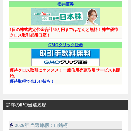
松井証券
1日の株式約定代金合計50万円まではなんと無料！株主優待
クロス取引必須口座！
GMOクリック証券
優待クロス取引にオススメ！一般信用売建取引サービスも開
始。
優待取得で合わせ技も！
黒澤のIPO当選履歴
2026年 当選銘柄：11銘柄