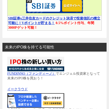
SBI証券x三井住友カードのクレジット決済で投資信託の積立
可能に！Vポイントが貯まる！
0.5%ポイント付与、年間
3000Pゲット可能！
未来のIPO株を持てる可能性
FUNDINNO（ファンディーノ）
でエンジェル投資家となって
未来のIPO株を買おう！
イークラウド