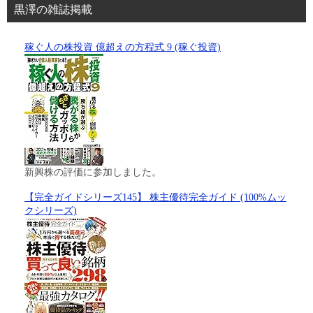
黒澤の雑誌掲載
稼ぐ人の株投資 億超えの方程式 9 (稼ぐ投資)
新興株の評価に参加しました。
【完全ガイドシリーズ145】 株主優待完全ガイド (100%ムッ
クシリーズ)