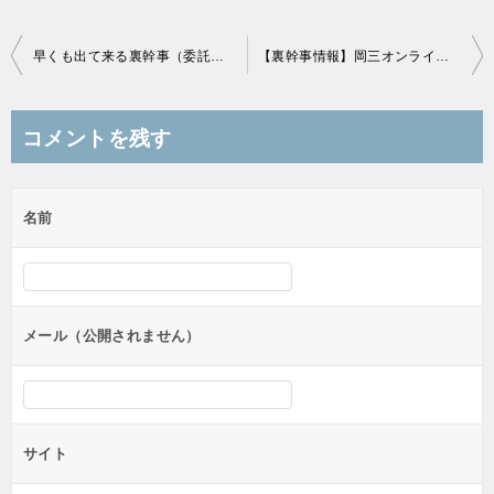
投
早くも出て来る裏幹事（委託幹事）情報
【裏幹事情報】岡三オンライン証券がディーエムソリューションズの委託幹事証券！
稿
ナ
コメントを残す
ビ
ゲ
名前
ー
シ
ョ
ン
メール（公開されません）
サイト