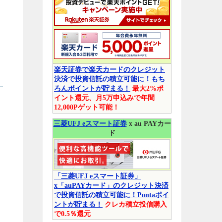
楽天証券で楽天カードのクレジット
決済で投資信託の積立可能に！もち
ろんポイントが貯まる！
最大2%ポ
イント還元、月5万申込みで年間
12,000Pゲット可能！
三菱UFJ eスマート証券
x au PAYカー
ド
「三菱UFJ eスマート証券」
x「auPAYカード」のクレジット決済
で投資信託の積立可能に！Pontaポイ
ントが貯まる！
クレカ積立投信購入
で0.5％還元