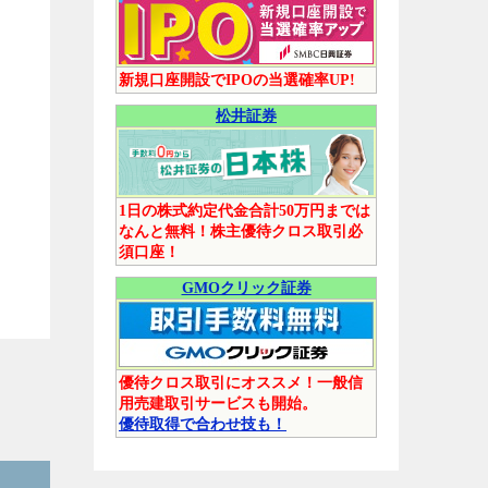
新規口座開設でIPOの当選確率UP!
松井証券
1日の株式約定代金合計50万円までは
なんと無料！株主優待クロス取引必
須口座！
GMOクリック証券
優待クロス取引にオススメ！一般信
用売建取引サービスも開始。
優待取得で合わせ技も！