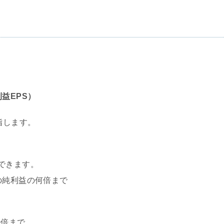
EPS）
指します。
できます。
の純利益の何倍まで
0倍まで