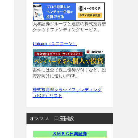
大和証券グループと連携の株式投資型
クラウドファンディングサービス。
Unicorn（ユニコーン）
案件には全て株主優待が付くなど、投
資家向けに優しいECF。
株式投資型クラウドファンディング
（ECF）リスト
オススメ 口座開設
ＳＭＢＣ日興証券