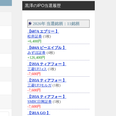
黒澤のIPO当選履歴
2026年 当選銘柄：11銘柄
【607A エブリー 】
松井証券
(1枚)
+6,400円
【604A ビーエイブル 】
みずほ証券
(4枚)
+126,400円
【593A ティアフォー 】
三菱UFJ eス
(1枚)
-7,600円
【593A ティアフォー 】
三菱UFJモルガ
(1枚)
-7,600円
【593A ティアフォー 】
SMBC日興証券
(1枚)
-7,600円
【581A GO 】