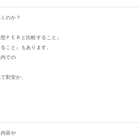
くのか？
予想ＰＥＲと比較すること』
すること』もあります。
社内での
見て割安か、
る内容や