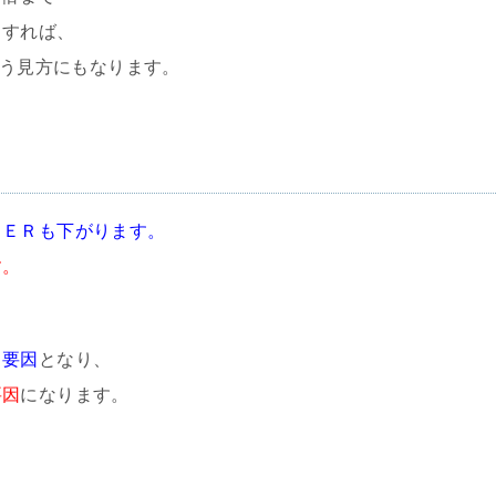
とすれば、
言う見方にもなります。
ＰＥＲも下がります。
す。
る要因
となり、
要因
になります。