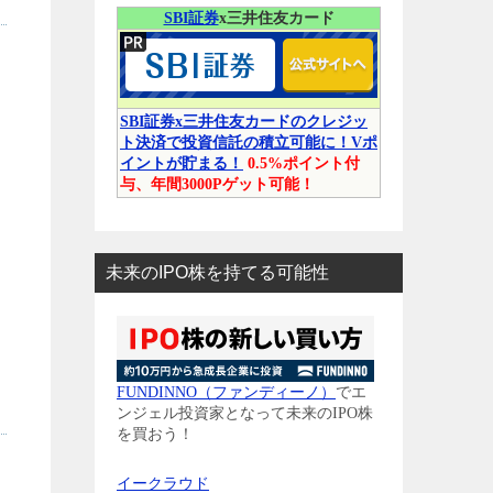
SBI証券
x三井住友カード
SBI証券x三井住友カードのクレジッ
ト決済で投資信託の積立可能に！Vポ
イントが貯まる！
0.5%ポイント付
与、年間3000Pゲット可能！
未来のIPO株を持てる可能性
FUNDINNO（ファンディーノ）
でエ
ンジェル投資家となって未来のIPO株
を買おう！
イークラウド