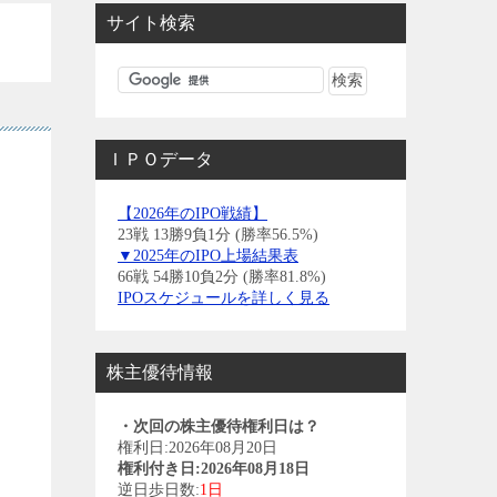
サイト検索
ＩＰＯデータ
【2026年のIPO戦績】
23戦 13勝9負1分 (勝率56.5%)
▼2025年のIPO上場結果表
66戦 54勝10負2分 (勝率81.8%)
IPOスケジュールを詳しく見る
株主優待情報
・次回の株主優待権利日は？
権利日:2026年08月20日
権利付き日:2026年08月18日
逆日歩日数:
1日