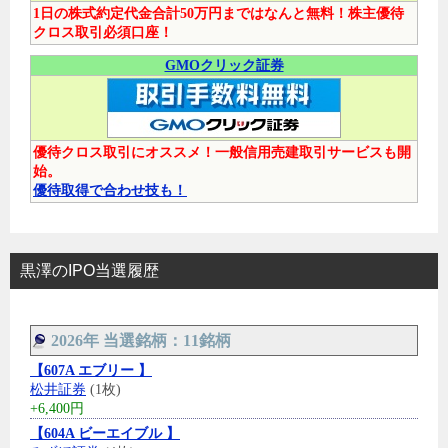
1日の株式約定代金合計50万円まではなんと無料！株主優待
クロス取引必須口座！
GMOクリック証券
優待クロス取引にオススメ！一般信用売建取引サービスも開
始。
優待取得で合わせ技も！
黒澤のIPO当選履歴
2026年 当選銘柄：11銘柄
【607A エブリー 】
松井証券
(1枚)
+6,400円
【604A ビーエイブル 】