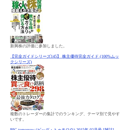
新興株の評価に参加しました。
【完全ガイドシリーズ145】 株主優待完全ガイド (100%ムッ
クシリーズ)
複数のトレーダーの集計でのランキング、テーマ別で見やす
いです。
BIG tomorrow (ビッグ・トゥモロウ) 2015年 02月号 [雑誌]