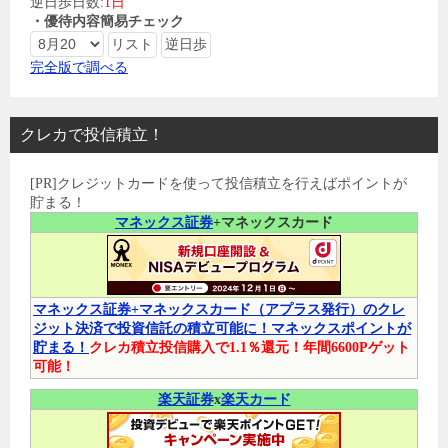
逆日歩日数:
1日
・優待内容簡易チェック
完全版で調べる
クレカで投信積立！
[PR]クレジットカードを使って投信積立を行えばポイントが
貯まる！
マネックス証券
+マネックスカード
マネックス証券+マネックスカード（アプラス発行）のクレ
ジット決済で投資信託の積立可能に！マネックスポイントが
貯まる！
クレカ積立投信購入で1.1％還元！年間6600Pゲット
可能！
楽天証券
x
楽天カード