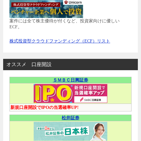
案件には全て株主優待が付くなど、投資家向けに優しい
ECF。
株式投資型クラウドファンディング（ECF）リスト
オススメ 口座開設
ＳＭＢＣ日興証券
新規口座開設でIPOの当選確率UP!
松井証券