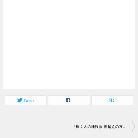
Tweet
投
「稼ぐ人の株投資 億超えの方程式 9」に掲載されました
稿