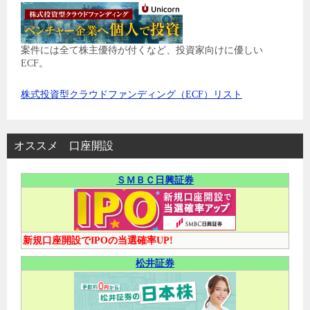
案件には全て株主優待が付くなど、投資家向けに優しい
ECF。
株式投資型クラウドファンディング（ECF）リスト
オススメ 口座開設
ＳＭＢＣ日興証券
新規口座開設でIPOの当選確率UP!
松井証券