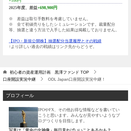
+100円
2025年度、差益
+698,900円
※ 差益は取引手数料を考慮していません。
※ 全て初値売りをしたシミュレーションです。裁量配分
等、抽選と違う方法で入手した結果は掲載しておりません。
【IPO・新規公開株】抽選配分当選履歴とその戦績
↑より詳しい過去の戦績はリンク先からどうぞ。
初心者の資産運用計画 黒澤ファンド
TOP
口座開設実況中継
ODL Japan口座開設実況中継！
プロフィール
IPOやFX、その他お得な情報などを書いてい
こうと思います。みんなが見やすいようなブ
ログつくりを目指します。
写真は「黄金の女神像」毎日見ればいいことあるかも？