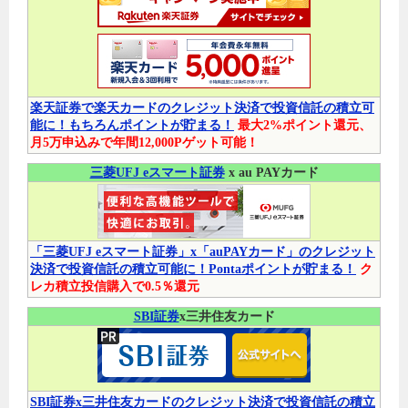
楽天証券で楽天カードのクレジット決済で投資信託の積立可
能に！もちろんポイントが貯まる！
最大2%ポイント還元、
月5万申込みで年間12,000Pゲット可能！
三菱UFJ eスマート証券
x au PAYカード
「三菱UFJ eスマート証券」x「auPAYカード」のクレジット
決済で投資信託の積立可能に！Pontaポイントが貯まる！
ク
レカ積立投信購入で0.5％還元
SBI証券
x三井住友カード
SBI証券x三井住友カードのクレジット決済で投資信託の積立