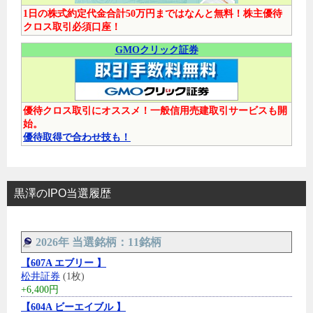
1日の株式約定代金合計50万円まではなんと無料！株主優待
クロス取引必須口座！
GMOクリック証券
優待クロス取引にオススメ！一般信用売建取引サービスも開
始。
優待取得で合わせ技も！
黒澤のIPO当選履歴
2026年 当選銘柄：11銘柄
【607A エブリー 】
松井証券
(1枚)
+6,400円
【604A ビーエイブル 】