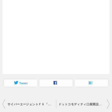
Tweet
投
サイバーエージェントＦＸ『外貨ex』口座開設実況中継！
ドットコモディティ口座開設キャンペーン取り実況中継！
稿